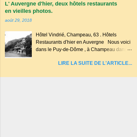
plus au nord de la Chaîne des Puys qui en
L' Auvergne d'hier, deux hôtels restaurants
compte près de soixante. En Auvergne
en vieilles photos.
on dit : un " Gour " c 'est ainsi qu'on appelle
août 29, 2018
un rutoir sur lequel on fait rouire le chanvre,
(tremper). Longtemps considéré comme
Hôtel Vindrié, Champeau, 63 . Hôtels
"sans fond" et en forme d'entonnoir
Restaurants d'hier en Auvergne Nous voici
entraînant vers les entrailles de la terre, les
dans le Puy-de-Dôme , à Champeau dans
malheureux qui s'approchaient trop de
les gorges de la Sioule , sur la commune de
LIRE LA SUITE DE L'ARTICLE...
Servant . L'Hôtel-Restaurant Vindrié était
réputé pour ses bonnes fritures, ses truites,
son jambon de pays et son poulet cocotte,
selon les publicités. Dans un tel