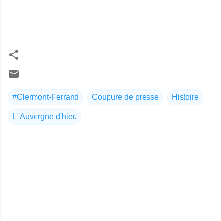
#Clermont-Ferrand
Coupure de presse
Histoire
L 'Auvergne d'hier.
C
o
m
m
e
n