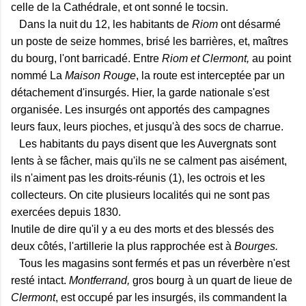
celle de la Cathédrale, et ont sonné le tocsin.
Dans la nuit du 12, les habitants de
Riom
ont désarmé
un poste de seize hommes, brisé les barrières, et, maîtres
du bourg, l'ont barricadé. Entre
Riom et Clermont,
au point
nommé La
Maison Rouge
, la route est interceptée par un
détachement d'insurgés. Hier, la garde nationale s'est
organisée. Les insurgés ont apportés des campagnes
leurs faux, leurs pioches, et jusqu'à des socs de charrue.
Les habitants du pays disent que les Auvergnats sont
lents à se fâcher, mais qu'ils ne se calment pas aisément,
ils n'aiment pas les droits-réunis (1), les octrois et les
collecteurs. On cite plusieurs localités qui ne sont pas
exercées depuis 1830.
Inutile de dire qu'il y a eu des morts et des blessés des
deux côtés, l'artillerie la plus rapprochée est à
Bourges.
Tous les magasins sont fermés et pas un réverbère n'est
resté intact.
Montferrand,
gros bourg à un quart de lieue de
Clermont
, est occupé par les insurgés, ils commandent la