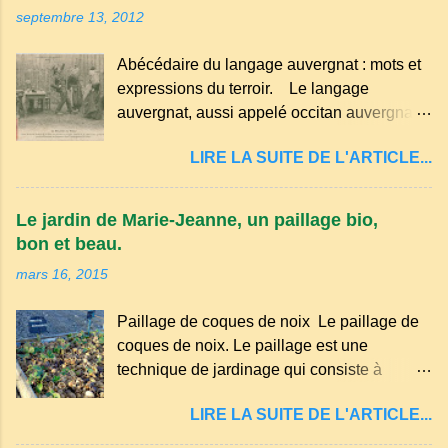
septembre 13, 2012
Abécédaire du langage auvergnat : mots et
expressions du terroir. Le langage
auvergnat, aussi appelé occitan auvergnat ,
est un dialecte de l'occitan parlé
LIRE LA SUITE DE L'ARTICLE...
principalement en Auvergne et dans
certaines parties du Massif central . Il
appartient à la famille des langues romanes
Le jardin de Marie-Jeanne, un paillage bio,
et est classé parmi les dialectes du nord-
bon et beau.
occitan . Bien que le nombre de locuteurs
mars 16, 2015
ait diminué au fil des décennies, il reste une
langue riche en expressions et en traditions.
Paillage de coques de noix Le paillage de
Par exemple, on trouve des mots typiques
coques de noix. Le paillage est une
comme "agourer" (s'accroupir) ou "aze"
technique de jardinage qui consiste à
(âne, utilisé aussi pour désigner quelqu'un
recouvrir le sol avec des matériaux
de naïf). Souvenirs de la langue d’
LIRE LA SUITE DE L'ARTICLE...
organiques, minéraux ou synthétiques pour
Auvergne particulièrement du Puy-de-
le protéger et améliorer sa fertilité. Il