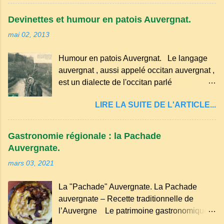
pain retourné. Quand, à un repas, un des
convives tourne son pain à l’envers, les
Devinettes et humour en patois Auvergnat.
voisins se hâtent de planter dans le
mai 02, 2013
morceau leur fourchette ou leur couteau.
Aussitôt que le propriétaire du pain s’en
Humour en patois Auvergnat. Le langage
aperçoit, il remet le pain sur le bon coté,
auvergnat , aussi appelé occitan auvergnat ,
mais il doit payer autant de bouteilles de vin
est un dialecte de l'occitan parlé
qu’il y a de couteaux ou de fourchettes
principalement en Auvergne et dans
enfoncées dans le pain.(Arrondissement
LIRE LA SUITE DE L'ARTICLE...
certaines parties du Massif central . Il
d’Ambert). Les quatre chemins. Quand
appartient à la famille des langues romanes
deux chemins se rencontrent et se coupent,
et est classé parmi les dialectes du nord-
leur intersection forme un carrefour qui a
Gastronomie régionale : la Pachade
occitan . Bien que le nombre de locuteurs
un...
Auvergnate.
ait diminué, il reste présent dans certaines
mars 03, 2021
zones rurales et dans la culture populaire,
notamment à travers la musique
La "Pachade" Auvergnate. La Pachade
traditionnelle et les contes. Il a aussi
auvergnate – Recette traditionnelle de
influencé le français parlé en Auvergne.
l’Auvergne Le patrimoine gastronomique
Caractéristiques du langage auvergnat
Auvergnat compte de nombreuses