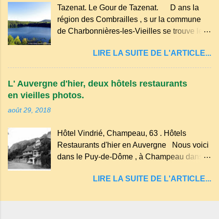
Tazenat. Le Gour de Tazenat. D ans la
dans les nuages et brille au moindre rayon
région des Combrailles , s ur la commune
de soleil, attirant le regard. Bien entouré de
de Charbonnières-les-Vieilles se trouve le
verdure, d'un étang, d'une bambouseraie
cratère d'un ancien Maar basaltique (cratère
récente, d'ateliers d'art sacré, d'un jardin
LIRE LA SUITE DE L'ARTICLE...
d'explosion) rempli d’eau, appelé : le Lac de
des souvenirs tout cela dans un grand parc
Tazenat ou Tazanat, il est le premier et le
arboré.
plus au nord de la Chaîne des Puys qui en
L' Auvergne d'hier, deux hôtels restaurants
compte près de soixante. En Auvergne
en vieilles photos.
on dit : un " Gour " c 'est ainsi qu'on appelle
août 29, 2018
un rutoir sur lequel on fait rouire le chanvre,
(tremper). Longtemps considéré comme
Hôtel Vindrié, Champeau, 63 . Hôtels
"sans fond" et en forme d'entonnoir
Restaurants d'hier en Auvergne Nous voici
entraînant vers les entrailles de la terre, les
dans le Puy-de-Dôme , à Champeau dans
malheureux qui s'approchaient trop de
les gorges de la Sioule , sur la commune de
LIRE LA SUITE DE L'ARTICLE...
Servant . L'Hôtel-Restaurant Vindrié était
réputé pour ses bonnes fritures, ses truites,
son jambon de pays et son poulet cocotte,
selon les publicités. Dans un tel