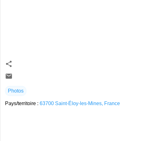
Photos
Pays/territoire :
63700 Saint-Éloy-les-Mines, France
C
o
m