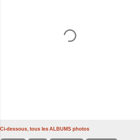
m
e
n
t
a
i
r
e
s
Ci-dessous, tous les ALBUMS photos