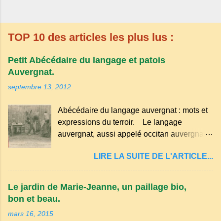
TOP 10 des articles les plus lus :
Petit Abécédaire du langage et patois
Auvergnat.
septembre 13, 2012
Abécédaire du langage auvergnat : mots et
expressions du terroir. Le langage
auvergnat, aussi appelé occitan auvergnat ,
est un dialecte de l'occitan parlé
LIRE LA SUITE DE L'ARTICLE...
principalement en Auvergne et dans
certaines parties du Massif central . Il
appartient à la famille des langues romanes
Le jardin de Marie-Jeanne, un paillage bio,
et est classé parmi les dialectes du nord-
bon et beau.
occitan . Bien que le nombre de locuteurs
mars 16, 2015
ait diminué au fil des décennies, il reste une