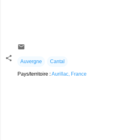
Auvergne
Cantal
Pays/territoire :
Aurillac, France
C
o
m
m
e
n
t