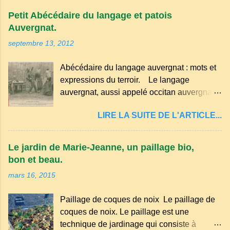
Petit Abécédaire du langage et patois
Auvergnat.
septembre 13, 2012
Abécédaire du langage auvergnat : mots et
expressions du terroir. Le langage
auvergnat, aussi appelé occitan auvergnat ,
est un dialecte de l'occitan parlé
LIRE LA SUITE DE L'ARTICLE...
principalement en Auvergne et dans
certaines parties du Massif central . Il
appartient à la famille des langues romanes
Le jardin de Marie-Jeanne, un paillage bio,
et est classé parmi les dialectes du nord-
bon et beau.
occitan . Bien que le nombre de locuteurs
mars 16, 2015
ait diminué au fil des décennies, il reste une
langue riche en expressions et en traditions.
Paillage de coques de noix Le paillage de
Par exemple, on trouve des mots typiques
coques de noix. Le paillage est une
comme "agourer" (s'accroupir) ou "aze"
technique de jardinage qui consiste à
(âne, utilisé aussi pour désigner quelqu'un