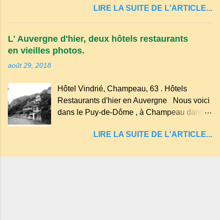
récente, d'ateliers d'art sacré, d'un jardin
LIRE LA SUITE DE L'ARTICLE...
d'explosion) rempli d’eau, appelé : le Lac de
des souvenirs tout cela dans un grand parc
Tazenat ou Tazanat, il est le premier et le
arboré.
plus au nord de la Chaîne des Puys qui en
L' Auvergne d'hier, deux hôtels restaurants
compte près de soixante. En Auvergne
en vieilles photos.
on dit : un " Gour " c 'est ainsi qu'on appelle
août 29, 2018
un rutoir sur lequel on fait rouire le chanvre,
(tremper). Longtemps considéré comme
Hôtel Vindrié, Champeau, 63 . Hôtels
"sans fond" et en forme d'entonnoir
Restaurants d'hier en Auvergne Nous voici
entraînant vers les entrailles de la terre, les
dans le Puy-de-Dôme , à Champeau dans
malheureux qui s'approchaient trop de
les gorges de la Sioule , sur la commune de
LIRE LA SUITE DE L'ARTICLE...
Servant . L'Hôtel-Restaurant Vindrié était
réputé pour ses bonnes fritures, ses truites,
son jambon de pays et son poulet cocotte,
selon les publicités. Dans un tel