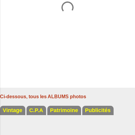
a
i
r
e
s
Ci-dessous, tous les ALBUMS photos
Vintage
C.P.A
Patrimoine
Publicités