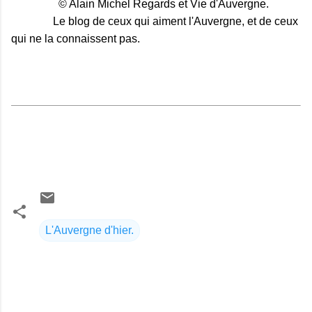
© Alain Michel Regards et Vie d'Auvergne.
Le blog de ceux qui aiment l'Auvergne, et de ceux
qui ne la connaissent pas.
s noms Auvergnats que l’étranger dédaigne ;
Chacun d’eux, est un fruit savoureux du
terroir,
S
L'Auvergne d'hier.