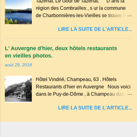
Tazenat. Le Gour de Tazenat. D ans la
dans les nuages et brille au moindre rayon
région des Combrailles , s ur la commune
de soleil, attirant le regard. Bien entouré de
de Charbonnières-les-Vieilles se trouve le
verdure, d'un étang, d'une bambouseraie
cratère d'un ancien Maar basaltique (cratère
récente, d'ateliers d'art sacré, d'un jardin
LIRE LA SUITE DE L'ARTICLE...
d'explosion) rempli d’eau, appelé : le Lac de
des souvenirs tout cela dans un grand parc
Tazenat ou Tazanat, il est le premier et le
arboré.
plus au nord de la Chaîne des Puys qui en
L' Auvergne d'hier, deux hôtels restaurants
compte près de soixante. En Auvergne
en vieilles photos.
on dit : un " Gour " c 'est ainsi qu'on appelle
août 29, 2018
un rutoir sur lequel on fait rouire le chanvre,
(tremper). Longtemps considéré comme
Hôtel Vindrié, Champeau, 63 . Hôtels
"sans fond" et en forme d'entonnoir
Restaurants d'hier en Auvergne Nous voici
entraînant vers les entrailles de la terre, les
dans le Puy-de-Dôme , à Champeau dans
malheureux qui s'approchaient trop de
les gorges de la Sioule , sur la commune de
LIRE LA SUITE DE L'ARTICLE...
Servant . L'Hôtel-Restaurant Vindrié était
réputé pour ses bonnes fritures, ses truites,
son jambon de pays et son poulet cocotte,
selon les publicités. Dans un tel