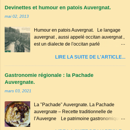
convives tourne son pain à l’envers, les
Devinettes et humour en patois Auvergnat.
voisins se hâtent de planter dans le
mai 02, 2013
morceau leur fourchette ou leur couteau.
Aussitôt que le propriétaire du pain s’en
Humour en patois Auvergnat. Le langage
aperçoit, il remet le pain sur le bon coté,
auvergnat , aussi appelé occitan auvergnat ,
mais il doit payer autant de bouteilles de vin
est un dialecte de l'occitan parlé
qu’il y a de couteaux ou de fourchettes
principalement en Auvergne et dans
enfoncées dans le pain.(Arrondissement
LIRE LA SUITE DE L'ARTICLE...
certaines parties du Massif central . Il
d’Ambert). Les quatre chemins. Quand
appartient à la famille des langues romanes
deux chemins se rencontrent et se coupent,
et est classé parmi les dialectes du nord-
leur intersection forme un carrefour qui a
Gastronomie régionale : la Pachade
occitan . Bien que le nombre de locuteurs
un...
Auvergnate.
ait diminué, il reste présent dans certaines
mars 03, 2021
zones rurales et dans la culture populaire,
notamment à travers la musique
La "Pachade" Auvergnate. La Pachade
traditionnelle et les contes. Il a aussi
auvergnate – Recette traditionnelle de
influencé le français parlé en Auvergne.
l’Auvergne Le patrimoine gastronomique
Caractéristiques du langage auvergnat
Auvergnat compte de nombreuses
Origine : Il dérive du latin populaire et a