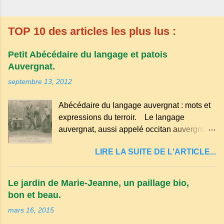
TOP 10 des articles les plus lus :
Petit Abécédaire du langage et patois
Auvergnat.
septembre 13, 2012
Abécédaire du langage auvergnat : mots et
expressions du terroir. Le langage
auvergnat, aussi appelé occitan auvergnat ,
est un dialecte de l'occitan parlé
LIRE LA SUITE DE L'ARTICLE...
principalement en Auvergne et dans
certaines parties du Massif central . Il
appartient à la famille des langues romanes
Le jardin de Marie-Jeanne, un paillage bio,
et est classé parmi les dialectes du nord-
bon et beau.
occitan . Bien que le nombre de locuteurs
mars 16, 2015
ait diminué au fil des décennies, il reste une