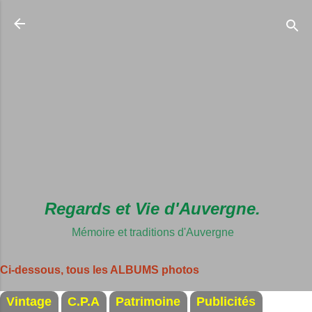
Accéder au c
Regards et Vie d'Auvergne.
Mémoire et traditions d'Auvergne
Ci-dessous, tous les ALBUMS photos
Vintage
C.P.A
Patrimoine
Publicités