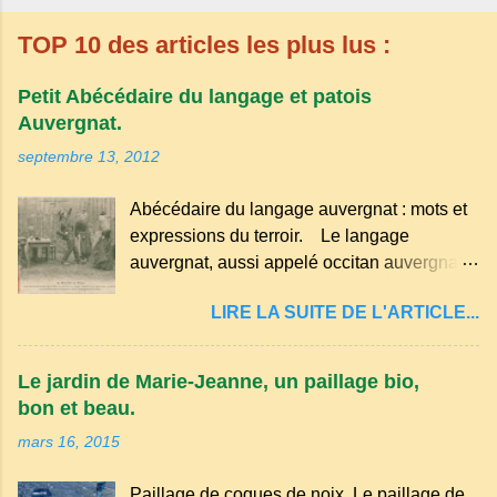
TOP 10 des articles les plus lus :
Petit Abécédaire du langage et patois
Auvergnat.
septembre 13, 2012
Abécédaire du langage auvergnat : mots et
expressions du terroir. Le langage
auvergnat, aussi appelé occitan auvergnat ,
est un dialecte de l'occitan parlé
LIRE LA SUITE DE L'ARTICLE...
principalement en Auvergne et dans
certaines parties du Massif central . Il
appartient à la famille des langues romanes
Le jardin de Marie-Jeanne, un paillage bio,
et est classé parmi les dialectes du nord-
bon et beau.
occitan . Bien que le nombre de locuteurs
mars 16, 2015
ait diminué au fil des décennies, il reste une
langue riche en expressions et en traditions.
Paillage de coques de noix Le paillage de