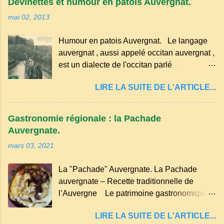
Devinettes et humour en patois Auvergnat.
voisins se hâtent de planter dans le
mai 02, 2013
morceau leur fourchette ou leur couteau.
Aussitôt que le propriétaire du pain s’en
Humour en patois Auvergnat. Le langage
aperçoit, il remet le pain sur le bon coté,
auvergnat , aussi appelé occitan auvergnat ,
mais il doit payer autant de bouteilles de vin
est un dialecte de l'occitan parlé
qu’il y a de couteaux ou de fourchettes
principalement en Auvergne et dans
enfoncées dans le pain.(Arrondissement
LIRE LA SUITE DE L'ARTICLE...
certaines parties du Massif central . Il
d’Ambert). Les quatre chemins. Quand
appartient à la famille des langues romanes
deux chemins se rencontrent et se coupent,
et est classé parmi les dialectes du nord-
leur intersection forme un carrefour qui a
Gastronomie régionale : la Pachade
occitan . Bien que le nombre de locuteurs
un...
Auvergnate.
ait diminué, il reste présent dans certaines
mars 03, 2021
zones rurales et dans la culture populaire,
notamment à travers la musique
La "Pachade" Auvergnate. La Pachade
traditionnelle et les contes. Il a aussi
auvergnate – Recette traditionnelle de
influencé le français parlé en Auvergne.
l’Auvergne Le patrimoine gastronomique
Caractéristiques du langage auvergnat
Auvergnat compte de nombreuses
Origine : Il dérive du latin populaire et a
LIRE LA SUITE DE L'ARTICLE...
spécialités, voyons ici la recette de la "
évolué avec les influences régionales.