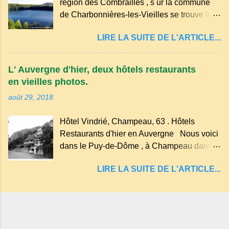
région des Combrailles , s ur la commune
de soleil, attirant le regard. Bien entouré de
de Charbonnières-les-Vieilles se trouve le
verdure, d'un étang, d'une bambouseraie
cratère d'un ancien Maar basaltique (cratère
récente, d'ateliers d'art sacré, d'un jardin
LIRE LA SUITE DE L'ARTICLE...
d'explosion) rempli d’eau, appelé : le Lac de
des souvenirs tout cela dans un grand parc
Tazenat ou Tazanat, il est le premier et le
arboré.
plus au nord de la Chaîne des Puys qui en
L' Auvergne d'hier, deux hôtels restaurants
compte près de soixante. En Auvergne
en vieilles photos.
on dit : un " Gour " c 'est ainsi qu'on appelle
août 29, 2018
un rutoir sur lequel on fait rouire le chanvre,
(tremper). Longtemps considéré comme
Hôtel Vindrié, Champeau, 63 . Hôtels
"sans fond" et en forme d'entonnoir
Restaurants d'hier en Auvergne Nous voici
entraînant vers les entrailles de la terre, les
dans le Puy-de-Dôme , à Champeau dans
malheureux qui s'approchaient trop de
les gorges de la Sioule , sur la commune de
LIRE LA SUITE DE L'ARTICLE...
Servant . L'Hôtel-Restaurant Vindrié était
réputé pour ses bonnes fritures, ses truites,
son jambon de pays et son poulet cocotte,
selon les publicités. Dans un tel