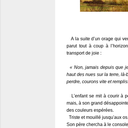
A la su
ite d’un orage qui ve
parut tout à coup à l’horizon
transport de joie :
« Non, jamais depuis que je 
haut des nues sur la terre, là
perdre, courons vite et rempli
L’enfant se mit à courir à per
mais, à son grand désappointem
des couleurs espérées.
Triste et mouillé
jusqu'aux
os,
Son père chercha à le consoler