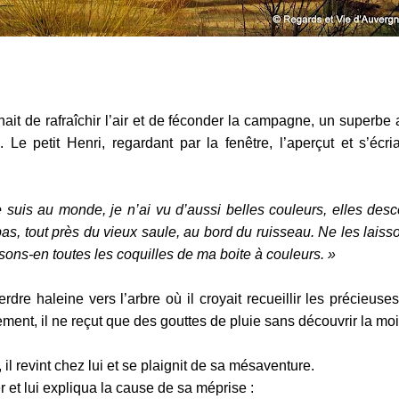
nait de rafraîchir l’air et de féconder la campagne, un
superbe a
. Le petit Henri, regardant par la fenêtre, l’aperçut et s’écr
suis au monde, je n’ai vu d’aussi belles couleurs, elles des
-bas, tout près du vieux saule, au bord du ruisseau. Ne les lais
ssons-en toutes les coquilles de ma boite à couleurs. »
dre haleine vers l’arbre où il croyait recueillir les précieuse
ent, il ne reçut que des gouttes de pluie sans découvrir la moi
 il revint chez lui et se plaignit de sa mésaventure.
 et lui expliqua la cause de sa méprise :