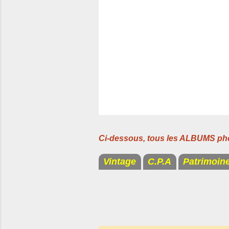
r
e
s
Ci-dessous, tous les ALBUMS ph
Vintage
C.P.A
Patrimoin