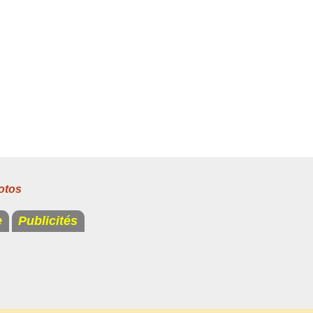
otos
e
Publicités