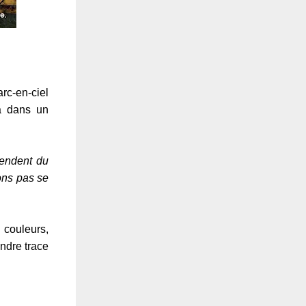
rc-en-ciel
ia dans un
cendent du
sons pas se
s couleurs,
ndre trace