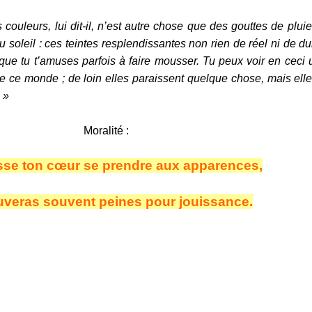
ouleurs, lui dit-il, n’est autre chose que des gouttes de pluie,
u soleil : ces teintes resplendissantes non rien de réel ni de d
que tu t’amuses parfois à faire mousser. Tu peux voir en ceci
de ce monde ; de loin elles paraissent quelque chose, mais elle
 »
Moralité :
aisse ton cœur se prendre aux apparences,
uveras souvent peines pour jouissance.