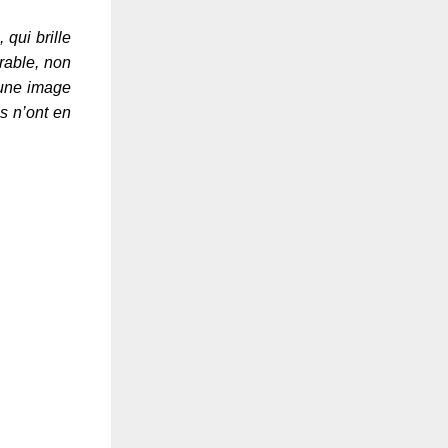
 qui brille
urable, non
 une image
s n’ont en