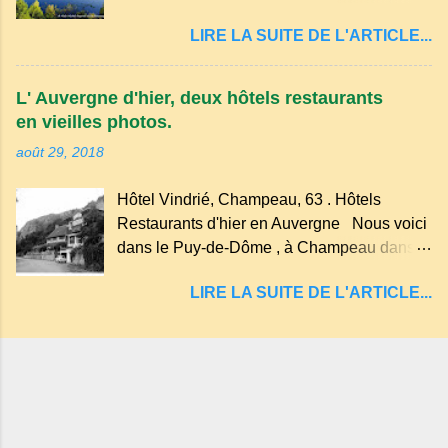
cratère d'un ancien Maar basaltique (cratère
récente, d'ateliers d'art sacré, d'un jardin
LIRE LA SUITE DE L'ARTICLE...
d'explosion) rempli d’eau, appelé : le Lac de
des souvenirs tout cela dans un grand parc
Tazenat ou Tazanat, il est le premier et le
arboré.
plus au nord de la Chaîne des Puys qui en
L' Auvergne d'hier, deux hôtels restaurants
compte près de soixante. En Auvergne
en vieilles photos.
on dit : un " Gour " c 'est ainsi qu'on appelle
août 29, 2018
un rutoir sur lequel on fait rouire le chanvre,
(tremper). Longtemps considéré comme
Hôtel Vindrié, Champeau, 63 . Hôtels
"sans fond" et en forme d'entonnoir
Restaurants d'hier en Auvergne Nous voici
entraînant vers les entrailles de la terre, les
dans le Puy-de-Dôme , à Champeau dans
malheureux qui s'approchaient trop de
les gorges de la Sioule , sur la commune de
LIRE LA SUITE DE L'ARTICLE...
Servant . L'Hôtel-Restaurant Vindrié était
réputé pour ses bonnes fritures, ses truites,
son jambon de pays et son poulet cocotte,
selon les publicités. Dans un tel