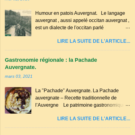
morceau leur fourchette ou leur couteau.
Aussitôt que le propriétaire du pain s’en
Humour en patois Auvergnat. Le langage
aperçoit, il remet le pain sur le bon coté,
auvergnat , aussi appelé occitan auvergnat ,
mais il doit payer autant de bouteilles de vin
est un dialecte de l'occitan parlé
qu’il y a de couteaux ou de fourchettes
principalement en Auvergne et dans
enfoncées dans le pain.(Arrondissement
LIRE LA SUITE DE L'ARTICLE...
certaines parties du Massif central . Il
d’Ambert). Les quatre chemins. Quand
appartient à la famille des langues romanes
deux chemins se rencontrent et se coupent,
et est classé parmi les dialectes du nord-
leur intersection forme un carrefour qui a
Gastronomie régionale : la Pachade
occitan . Bien que le nombre de locuteurs
un...
Auvergnate.
ait diminué, il reste présent dans certaines
mars 03, 2021
zones rurales et dans la culture populaire,
notamment à travers la musique
La "Pachade" Auvergnate. La Pachade
traditionnelle et les contes. Il a aussi
auvergnate – Recette traditionnelle de
influencé le français parlé en Auvergne.
l’Auvergne Le patrimoine gastronomique
Caractéristiques du langage auvergnat
Auvergnat compte de nombreuses
Origine : Il dérive du latin populaire et a
LIRE LA SUITE DE L'ARTICLE...
spécialités, voyons ici la recette de la "
évolué avec les influences régionales.
Pachade " ou " Farinade " "Farinette" ou
Prononciation : Il possède des sonorités
encore pour d'autres lieux de nos