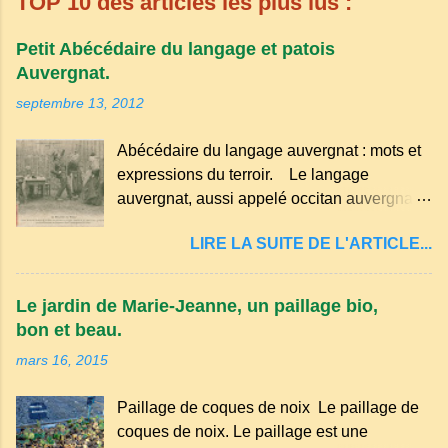
TOP 10 des articles les plus lus :
Petit Abécédaire du langage et patois
Auvergnat.
septembre 13, 2012
Abécédaire du langage auvergnat : mots et
expressions du terroir. Le langage
auvergnat, aussi appelé occitan auvergnat ,
est un dialecte de l'occitan parlé
LIRE LA SUITE DE L'ARTICLE...
principalement en Auvergne et dans
certaines parties du Massif central . Il
appartient à la famille des langues romanes
Le jardin de Marie-Jeanne, un paillage bio,
et est classé parmi les dialectes du nord-
bon et beau.
occitan . Bien que le nombre de locuteurs
mars 16, 2015
ait diminué au fil des décennies, il reste une
langue riche en expressions et en traditions.
Paillage de coques de noix Le paillage de
Par exemple, on trouve des mots typiques
coques de noix. Le paillage est une
comme "agourer" (s'accroupir) ou "aze"