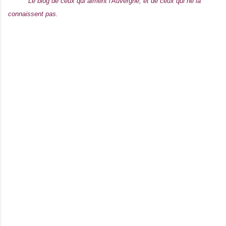
Le blog de ceux qui aiment l'Auvergne, et de ceux qui ne la
connaissent pas.