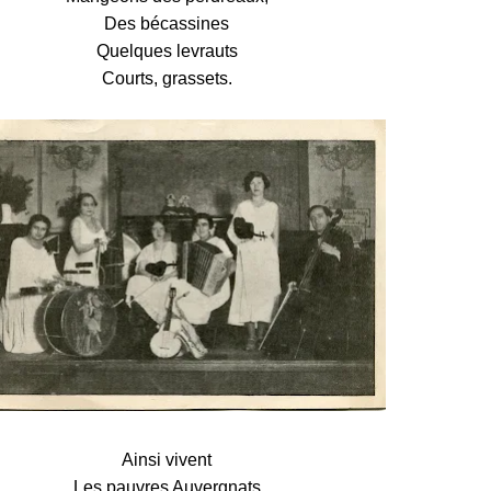
Des bécassines
Quelques levrauts
Courts, grassets.
Ainsi vivent
Les pauvres Auvergnats