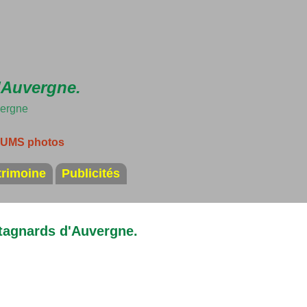
Accéder au contenu principal
'Auvergne.
vergne
LBUMS photos
trimoine
Publicités
tagnards d'Auvergne.