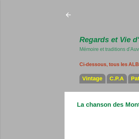
Regards et Vie d
Mémoire et traditions d'Au
Ci-dessous, tous les A
Vintage
C.P.A
Pa
La chanson des Mon