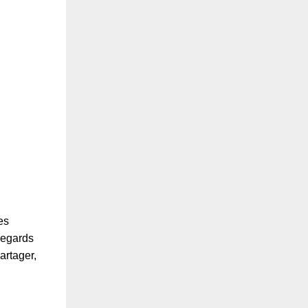
es
Regards
artager,