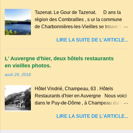
hameau isolé et calme, au milieu de la
nature un peu sauvage, le temple se dresse
Tazenat. Le Gour de Tazenat. D ans la
dans les nuages et brille au moindre rayon
région des Combrailles , s ur la commune
de soleil, attirant le regard. Bien entouré de
de Charbonnières-les-Vieilles se trouve le
verdure, d'un étang, d'une bambouseraie
cratère d'un ancien Maar basaltique (cratère
récente, d'ateliers d'art sacré, d'un jardin
LIRE LA SUITE DE L'ARTICLE...
d'explosion) rempli d’eau, appelé : le Lac de
des souvenirs tout cela dans un grand parc
Tazenat ou Tazanat, il est le premier et le
arboré.
plus au nord de la Chaîne des Puys qui en
L' Auvergne d'hier, deux hôtels restaurants
compte près de soixante. En Auvergne
en vieilles photos.
on dit : un " Gour " c 'est ainsi qu'on appelle
août 29, 2018
un rutoir sur lequel on fait rouire le chanvre,
(tremper). Longtemps considéré comme
Hôtel Vindrié, Champeau, 63 . Hôtels
"sans fond" et en forme d'entonnoir
Restaurants d'hier en Auvergne Nous voici
entraînant vers les entrailles de la terre, les
dans le Puy-de-Dôme , à Champeau dans
malheureux qui s'approchaient trop de
les gorges de la Sioule , sur la commune de
LIRE LA SUITE DE L'ARTICLE...
Servant . L'Hôtel-Restaurant Vindrié était
réputé pour ses bonnes fritures, ses truites,
son jambon de pays et son poulet cocotte,