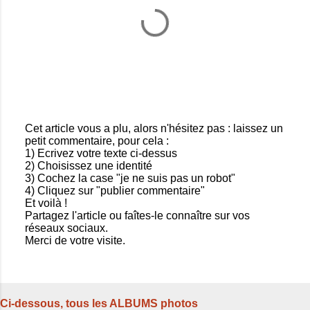
Cet article vous a plu, alors n'hésitez pas : laissez un
petit commentaire, pour cela :
E
1) Ecrivez votre texte ci-dessus
n
2) Choisissez une identité
r
3) Cochez la case "je ne suis pas un robot"
e
4) Cliquez sur "publier commentaire"
g
Et voilà !
i
Partagez l'article ou faîtes-le connaître sur vos
s
réseaux sociaux.
t
Merci de votre visite.
r
e
r
u
n
Ci-dessous, tous les ALBUMS photos
c