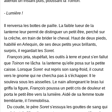
attendit un instant puis, poussant la
Toinon.
- Lumière !
Il renversa les bottes de paille. La faible lueur de la
lanterne leur permit de distinguer un petit être, perché sur
la crèche, en train de brider le cheval. Haut de deux pieds,
habillé en Arlequin, de ses deux petits yeux brillants,
surpris, il regardait les
Soret.
François
jeta, stupéfait, les outils à terre et peut s'en fallut
que
Toinon
ne lâcha la lanterne qu'elle posa sur la petite
caisse. Lorsque
Soret
eut repris son sang-froid, il courut
vers le gnome qui ne chercha pas à s'échapper. Il le
souleva sous les aisselles. Le nain allongeant le bras lui
griffa la figure,
François
poussa un petit cris de douleur et
porta le petit être vers la lumière. Aidé de sa femme toute
tremblante, il l'immobilisa.
Du coude, le père
Soret
s'essuya les gouttes de sang qui