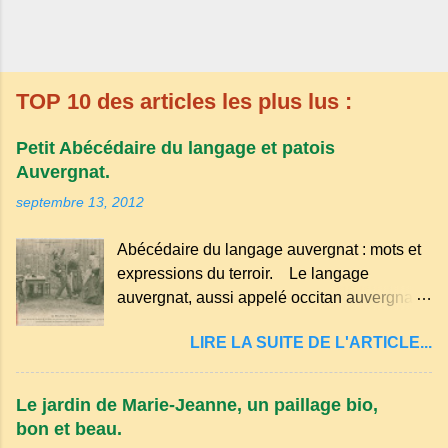
TOP 10 des articles les plus lus :
Petit Abécédaire du langage et patois
Auvergnat.
septembre 13, 2012
Abécédaire du langage auvergnat : mots et
expressions du terroir. Le langage
auvergnat, aussi appelé occitan auvergnat ,
est un dialecte de l'occitan parlé
LIRE LA SUITE DE L'ARTICLE...
principalement en Auvergne et dans
certaines parties du Massif central . Il
appartient à la famille des langues romanes
Le jardin de Marie-Jeanne, un paillage bio,
et est classé parmi les dialectes du nord-
bon et beau.
occitan . Bien que le nombre de locuteurs