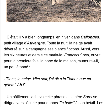
C'était, il y a bien longtemps, en hiver, dans
Callonges
,
petit village d'
Auvergne.
Toute la nuit, la neige avait
déversé sur la campagne ses blancs flocons. Aussi, vers
les six heures et demie ce matin-là,
François Soret
, ouvrit,
pour la première fois, la porte de la maison, murmura-t-il,
un peu étonné :
- Tiens, la neige. Hier soir, j'ai dit à la Toinon que ça
gèlerai. Ah !"
Un bâillement acheva cette phrase et le père
Soret
se
dirigea vers l'écurie pour donne
r "la botte"
à son bétail. Les