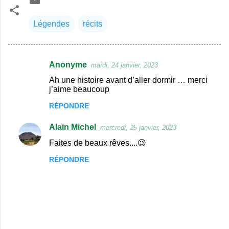
Légendes
récits
Anonyme
mardi, 24 janvier, 2023
C
Ah une histoire avant d’aller dormir … merci
o
j’aime beaucoup
m
RÉPONDRE
m
Alain Michel
e
mercredi, 25 janvier, 2023
n
Faites de beaux rêves....😉
t
RÉPONDRE
a
i
r
e
s