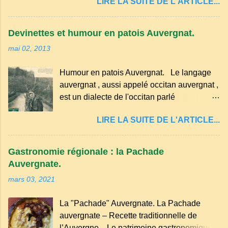
LIRE LA SUITE DE L'ARTICLE...
marqué ses campagnes : Superstitions : Le
séchez-les sur un torchon.
pain retourné. Quand, à un repas, un des
convives tourne son pain à l’envers, les
Devinettes et humour en patois Auvergnat.
voisins se hâtent de planter dans le
mai 02, 2013
morceau leur fourchette ou leur couteau.
Aussitôt que le propriétaire du pain s’en
Humour en patois Auvergnat. Le langage
aperçoit, il remet le pain sur le bon coté,
auvergnat , aussi appelé occitan auvergnat ,
mais il doit payer autant de bouteilles de vin
est un dialecte de l'occitan parlé
qu’il y a de couteaux ou de fourchettes
principalement en Auvergne et dans
enfoncées dans le pain.(Arrondissement
LIRE LA SUITE DE L'ARTICLE...
certaines parties du Massif central . Il
d’Ambert). Les quatre chemins. Quand
appartient à la famille des langues romanes
deux chemins se rencontrent et se coupent,
et est classé parmi les dialectes du nord-
leur intersection forme un carrefour qui a
Gastronomie régionale : la Pachade
occitan . Bien que le nombre de locuteurs
un...
Auvergnate.
ait diminué, il reste présent dans certaines
mars 03, 2021
zones rurales et dans la culture populaire,
notamment à travers la musique
La "Pachade" Auvergnate. La Pachade
traditionnelle et les contes. Il a aussi
auvergnate – Recette traditionnelle de
influencé le français parlé en Auvergne.
l’Auvergne Le patrimoine gastronomique