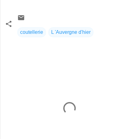
coutellerie
L 'Auvergne d'hier
C
o
m
m
e
n
t
a
i
r
e