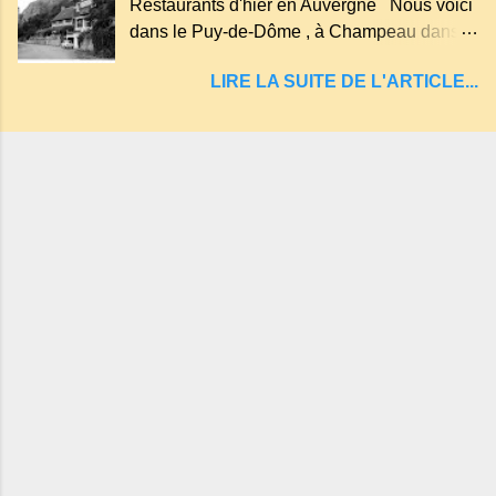
Restaurants d'hier en Auvergne Nous voici
entraînant vers les entrailles de la terre, les
dans le Puy-de-Dôme , à Champeau dans
malheureux qui s'approchaient trop de
les gorges de la Sioule , sur la commune de
LIRE LA SUITE DE L'ARTICLE...
Servant . L'Hôtel-Restaurant Vindrié était
réputé pour ses bonnes fritures, ses truites,
son jambon de pays et son poulet cocotte,
selon les publicités. Dans un tel