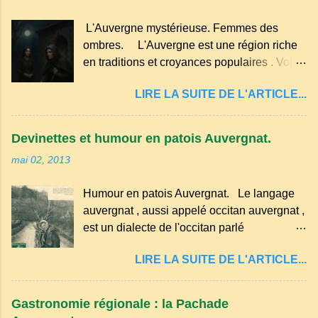
œufs du poulailler et la farine du grenier.
faut aussi 3 œufs, 250 g de farine, 50g de
Pas de fioritures ...
L'Auvergne mystérieuse. Femmes des
sucre un verre de lait, 1 pincée de sel et 30
ombres. L'Auvergne est une région riche
g de beurre. Commencez par équeuter les
en traditions et croyances populaires . Voici
cerises sans les dénoyauter de préférence,
quelques-unes des croyances qui ont
passez les sous l'eau rapidement, puis
LIRE LA SUITE DE L'ARTICLE...
marqué ses campagnes : Superstitions : Le
séchez-les sur un torchon.
pain retourné. Quand, à un repas, un des
convives tourne son pain à l’envers, les
Devinettes et humour en patois Auvergnat.
voisins se hâtent de planter dans le
mai 02, 2013
morceau leur fourchette ou leur couteau.
Aussitôt que le propriétaire du pain s’en
Humour en patois Auvergnat. Le langage
aperçoit, il remet le pain sur le bon coté,
auvergnat , aussi appelé occitan auvergnat ,
mais il doit payer autant de bouteilles de vin
est un dialecte de l'occitan parlé
qu’il y a de couteaux ou de fourchettes
principalement en Auvergne et dans
enfoncées dans le pain.(Arrondissement
LIRE LA SUITE DE L'ARTICLE...
certaines parties du Massif central . Il
d’Ambert). Les quatre chemins. Quand
appartient à la famille des langues romanes
deux chemins se rencontrent et se coupent,
et est classé parmi les dialectes du nord-
leur intersection forme un carrefour qui a
Gastronomie régionale : la Pachade
occitan . Bien que le nombre de locuteurs
un...