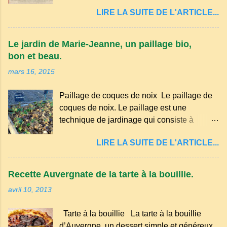
est un dialecte de l'occitan parlé
LIRE LA SUITE DE L'ARTICLE...
principalement en Auvergne et dans
certaines parties du Massif central . Il
appartient à la famille des langues romanes
Le jardin de Marie-Jeanne, un paillage bio,
et est classé parmi les dialectes du nord-
bon et beau.
occitan . Bien que le nombre de locuteurs
mars 16, 2015
ait diminué au fil des décennies, il reste une
langue riche en expressions et en traditions.
Paillage de coques de noix Le paillage de
Par exemple, on trouve des mots typiques
coques de noix. Le paillage est une
comme "agourer" (s'accroupir) ou "aze"
technique de jardinage qui consiste à
(âne, utilisé aussi pour désigner quelqu'un
recouvrir le sol avec des matériaux
de naïf). Souvenirs de la langue d’
LIRE LA SUITE DE L'ARTICLE...
organiques, minéraux ou synthétiques pour
Auvergne particulièrement du Puy-de-
le protéger et améliorer sa fertilité. Il
Dôme . A Adrillier : arbres de la famille...
présente plusieurs avantages : Réduction
Recette Auvergnate de la tarte à la bouillie.
des arrosages : Le paillage limite
avril 10, 2013
l'évaporation de l'eau et conserve l'humidité
du sol. Diminution des mauvaises herbes : Il
Tarte à la bouillie La tarte à la bouillie
empêche la lumière d'atteindre le sol, ce qui
d’Auvergne, un dessert simple et généreux