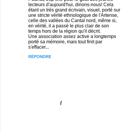
m
lecteurs d'aujourd'hui, dirions-nous! Cela
étant un très grand écrivain, visuel, porté sur
e
une stricte vérité ethnologique de l'Artense,
n
celle des vallées du Cantal nord, même si,
en vérité, il a passé le plus clair de son
t
temps hors de la région qu'il décrit.
a
Une association assez active a longtemps
porté sa mémoire, mais tout finit par
i
s'effacer...
r
RÉPONDRE
e
s