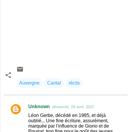
Auvergne
Cantal
récits
Unknown
dimanche, 04 avril, 2021
C
Léon Gerbe, décédé en 1985, et déjà
o
oublié... Une fine écriture, assurément,
marquée par l'influence de Giono et de
m
Pourrat, trop fine pour le goût des jeunes