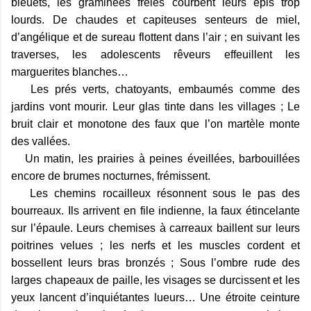
bleuets, les graminées frêles courbent leurs épis trop
lourds. De chaudes et capiteuses senteurs de miel,
d’angélique et de sureau flottent dans l’air ; en suivant les
traverses, les adolescents rêveurs effeuillent les
marguerites blanches…
Les prés verts, chatoyants, embaumés comme des
jardins vont mourir. Leur glas tinte dans les villages ; Le
bruit clair et monotone des faux que l’on martèle monte
des vallées.
Un matin, les prairies à peines éveillées, barbouillées
encore de brumes nocturnes, frémissent.
Les chemins rocailleux résonnent sous le pas des
bourreaux. Ils arrivent en file indienne, la faux étincelante
sur l’épaule. Leurs chemises à carreaux baillent sur leurs
poitrines velues ; les nerfs et les muscles cordent et
bossellent leurs bras bronzés ; Sous l’ombre rude des
larges chapeaux de paille, les visages se durcissent et les
yeux lancent d’inquiétantes lueurs… Une étroite ceinture