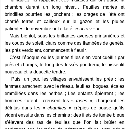
chambre durant un long hiver… Feuilles mortes et
brindilles pourries les jonchent ; les orages de l’été ont
charrié terres et cailloux sur le gazon et les pluies
patientes de novembre ont effacé les «
rases
».
Mais bientôt, sous les brillantes averses printanières et
les coups de soleil, clairs comme des flambées de genêts,
les prés verdoient, commencent à fleurir.
C’est l’époque ou les jeunes filles s’en vont cueillir par
prés et champs, le long des fossés poudreux, le pissenlit
nouveau et la doucette tendre.
Puis, un jour, les villages envahissent les prés ; les
femmes arrachent, avec le râteau, feuilles, bogues, écales
emmêlées dans les herbes ; Les enfants épierrent ; les
hommes curent ; creusent les «
rases
», chargeant les
détritus dans les «
charrilles
» crépies de bouse qu’ils
vident ensuite dans les chemins ; des filets de fumée bleue
s’élèvent des tas de feuilles que l’on fait brûler en