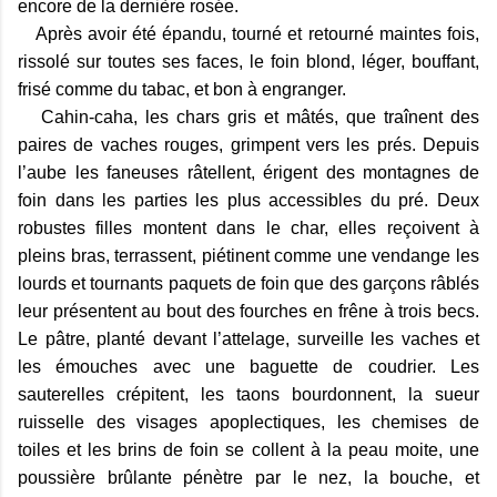
encore de la dernière rosée.
Après avoir été épandu, tourné et retourné maintes fois,
rissolé sur toutes ses faces, le foin blond, léger, bouffant,
frisé comme du tabac, et bon à engranger.
Cahin-caha, les chars gris et mâtés, que traînent des
paires de vaches rouges, grimpent vers les prés. Depuis
l’aube les faneuses râtellent, érigent des montagnes de
foin dans les parties les plus accessibles du pré. Deux
robustes filles montent dans le char, elles reçoivent à
pleins bras, terrassent, piétinent comme une vendange les
lourds et tournants paquets de foin que des garçons râblés
leur présentent au bout des fourches en frêne à trois becs.
Le pâtre, planté devant l’attelage, surveille les vaches et
les émouches avec une baguette de coudrier. Les
sauterelles crépitent, les taons bourdonnent, la sueur
ruisselle des visages apoplectiques, les chemises de
toiles et les brins de foin se collent à la peau moite, une
poussière brûlante pénètre par le nez, la bouche, et