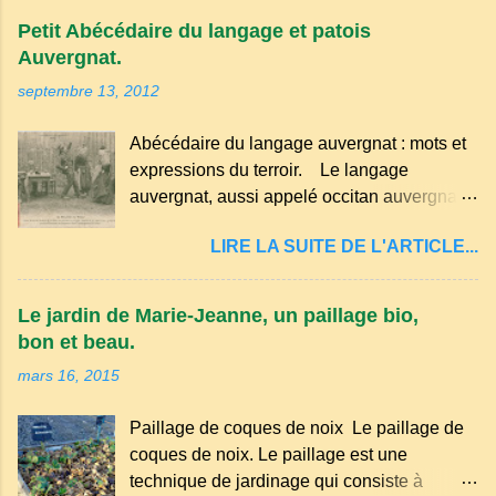
Petit Abécédaire du langage et patois
Auvergnat.
septembre 13, 2012
Abécédaire du langage auvergnat : mots et
expressions du terroir. Le langage
auvergnat, aussi appelé occitan auvergnat ,
est un dialecte de l'occitan parlé
LIRE LA SUITE DE L'ARTICLE...
principalement en Auvergne et dans
certaines parties du Massif central . Il
appartient à la famille des langues romanes
Le jardin de Marie-Jeanne, un paillage bio,
et est classé parmi les dialectes du nord-
bon et beau.
occitan . Bien que le nombre de locuteurs
mars 16, 2015
ait diminué au fil des décennies, il reste une
langue riche en expressions et en traditions.
Paillage de coques de noix Le paillage de
Par exemple, on trouve des mots typiques
coques de noix. Le paillage est une
comme "agourer" (s'accroupir) ou "aze"
technique de jardinage qui consiste à
(âne, utilisé aussi pour désigner quelqu'un