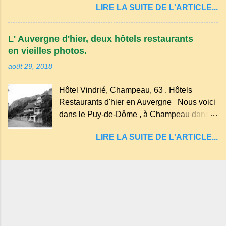
récente, d'ateliers d'art sacré, d'un jardin
LIRE LA SUITE DE L'ARTICLE...
d'explosion) rempli d’eau, appelé : le Lac de
des souvenirs tout cela dans un grand parc
Tazenat ou Tazanat, il est le premier et le
arboré.
plus au nord de la Chaîne des Puys qui en
L' Auvergne d'hier, deux hôtels restaurants
compte près de soixante. En Auvergne
en vieilles photos.
on dit : un " Gour " c 'est ainsi qu'on appelle
août 29, 2018
un rutoir sur lequel on fait rouire le chanvre,
(tremper). Longtemps considéré comme
Hôtel Vindrié, Champeau, 63 . Hôtels
"sans fond" et en forme d'entonnoir
Restaurants d'hier en Auvergne Nous voici
entraînant vers les entrailles de la terre, les
dans le Puy-de-Dôme , à Champeau dans
malheureux qui s'approchaient trop de
les gorges de la Sioule , sur la commune de
LIRE LA SUITE DE L'ARTICLE...
Servant . L'Hôtel-Restaurant Vindrié était
réputé pour ses bonnes fritures, ses truites,
son jambon de pays et son poulet cocotte,
selon les publicités. Dans un tel