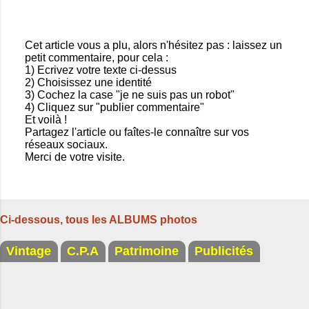
Cet article vous a plu, alors n'hésitez pas : laissez un
petit commentaire, pour cela :
E
1) Ecrivez votre texte ci-dessus
n
2) Choisissez une identité
r
3) Cochez la case "je ne suis pas un robot"
e
4) Cliquez sur "publier commentaire"
g
Et voilà !
i
Partagez l'article ou faîtes-le connaître sur vos
s
réseaux sociaux.
t
Merci de votre visite.
r
e
r
u
n
Ci-dessous, tous les ALBUMS photos
c
o
m
Vintage
C.P.A
Patrimoine
Publicités
m
e
n
t
a