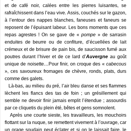
et de café noir, calées entre les pierres luisantes, se
rafraîchissent dans l’eau vive. Assis, couchés sur le gazon,
à l’entour des nappes blanches, faneuses et faneurs se
reposent de l’épuisant labeur. Les bons moments que ces
repas agrestes ! On se gave de «
pompe
» de sarrasin
enduites de beurre ou de confiture, d’écuellées de lait
crémeux et de brisure de pain bis, de saucisson fumé aux
poutres durant l’hiver et de ce lard d’
Auvergne
au goût
unique de noisette…Pour finir, on croque des «
cabecous
», ces savoureux fromages de chèvre, ronds, plats, durs
comme des galets.
Là-bas, au milieu du pré, l’air bleu danse et ses flammes
lèchent les flancs des tas de foin ; un grésillement qui
semble ne devoir finir jamais emplit l’étendue ; assourdis
par ce cliquetis du plein été, bêtes et gens somnolent.
Après une courte sieste, les travailleurs, les mouchoirs
flottant sur la nuque, se remettent vivement à l’ouvrage, car
un orage soudain peut éclater et si on le laissait faire, le