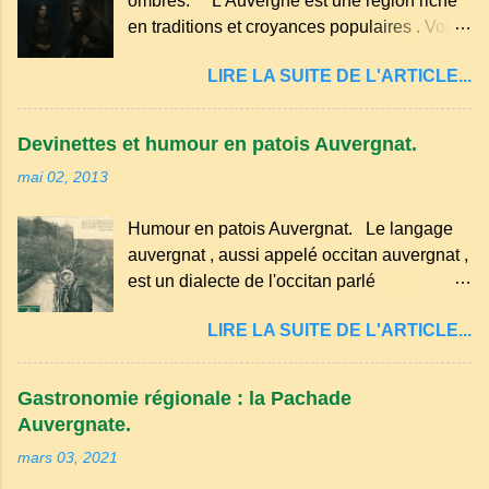
ombres. L'Auvergne est une région riche
g de beurre. Commencez par équeuter les
en traditions et croyances populaires . Voici
cerises sans les dénoyauter de préférence,
quelques-unes des croyances qui ont
passez les sous l'eau rapidement, puis
LIRE LA SUITE DE L'ARTICLE...
marqué ses campagnes : Superstitions : Le
séchez-les sur un torchon.
pain retourné. Quand, à un repas, un des
convives tourne son pain à l’envers, les
Devinettes et humour en patois Auvergnat.
voisins se hâtent de planter dans le
mai 02, 2013
morceau leur fourchette ou leur couteau.
Aussitôt que le propriétaire du pain s’en
Humour en patois Auvergnat. Le langage
aperçoit, il remet le pain sur le bon coté,
auvergnat , aussi appelé occitan auvergnat ,
mais il doit payer autant de bouteilles de vin
est un dialecte de l'occitan parlé
qu’il y a de couteaux ou de fourchettes
principalement en Auvergne et dans
enfoncées dans le pain.(Arrondissement
LIRE LA SUITE DE L'ARTICLE...
certaines parties du Massif central . Il
d’Ambert). Les quatre chemins. Quand
appartient à la famille des langues romanes
deux chemins se rencontrent et se coupent,
et est classé parmi les dialectes du nord-
leur intersection forme un carrefour qui a
Gastronomie régionale : la Pachade
occitan . Bien que le nombre de locuteurs
un...
Auvergnate.
ait diminué, il reste présent dans certaines
mars 03, 2021
zones rurales et dans la culture populaire,