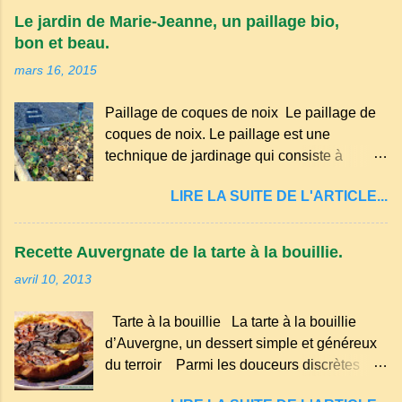
appartient à la famille des langues romanes
Le jardin de Marie-Jeanne, un paillage bio,
et est classé parmi les dialectes du nord-
bon et beau.
occitan . Bien que le nombre de locuteurs
mars 16, 2015
ait diminué au fil des décennies, il reste une
langue riche en expressions et en traditions.
Paillage de coques de noix Le paillage de
Par exemple, on trouve des mots typiques
coques de noix. Le paillage est une
comme "agourer" (s'accroupir) ou "aze"
technique de jardinage qui consiste à
(âne, utilisé aussi pour désigner quelqu'un
recouvrir le sol avec des matériaux
de naïf). Souvenirs de la langue d’
LIRE LA SUITE DE L'ARTICLE...
organiques, minéraux ou synthétiques pour
Auvergne particulièrement du Puy-de-
le protéger et améliorer sa fertilité. Il
Dôme . A Adrillier : arbres de la famille...
présente plusieurs avantages : Réduction
Recette Auvergnate de la tarte à la bouillie.
des arrosages : Le paillage limite
avril 10, 2013
l'évaporation de l'eau et conserve l'humidité
du sol. Diminution des mauvaises herbes : Il
Tarte à la bouillie La tarte à la bouillie
empêche la lumière d'atteindre le sol, ce qui
d’Auvergne, un dessert simple et généreux
freine la germination des adventices.
du terroir Parmi les douceurs discrètes
Protection contre les intempéries : Il
mais inoubliables de la cuisine auvergnate,
préserve le sol du froid en hiver et de la