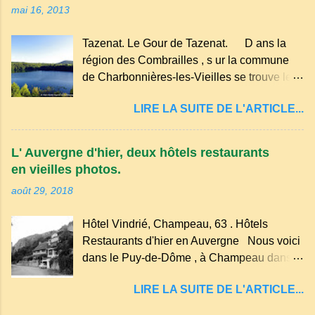
mai 16, 2013
hameau isolé et calme, au milieu de la
nature un peu sauvage, le temple se dresse
Tazenat. Le Gour de Tazenat. D ans la
dans les nuages et brille au moindre rayon
région des Combrailles , s ur la commune
de soleil, attirant le regard. Bien entouré de
de Charbonnières-les-Vieilles se trouve le
verdure, d'un étang, d'une bambouseraie
cratère d'un ancien Maar basaltique (cratère
récente, d'ateliers d'art sacré, d'un jardin
LIRE LA SUITE DE L'ARTICLE...
d'explosion) rempli d’eau, appelé : le Lac de
des souvenirs tout cela dans un grand parc
Tazenat ou Tazanat, il est le premier et le
arboré.
plus au nord de la Chaîne des Puys qui en
L' Auvergne d'hier, deux hôtels restaurants
compte près de soixante. En Auvergne
en vieilles photos.
on dit : un " Gour " c 'est ainsi qu'on appelle
août 29, 2018
un rutoir sur lequel on fait rouire le chanvre,
(tremper). Longtemps considéré comme
Hôtel Vindrié, Champeau, 63 . Hôtels
"sans fond" et en forme d'entonnoir
Restaurants d'hier en Auvergne Nous voici
entraînant vers les entrailles de la terre, les
dans le Puy-de-Dôme , à Champeau dans
malheureux qui s'approchaient trop de
les gorges de la Sioule , sur la commune de
LIRE LA SUITE DE L'ARTICLE...
Servant . L'Hôtel-Restaurant Vindrié était
réputé pour ses bonnes fritures, ses truites,