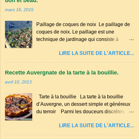
bon et beau.
occitan . Bien que le nombre de locuteurs
mars 16, 2015
ait diminué au fil des décennies, il reste une
langue riche en expressions et en traditions.
Paillage de coques de noix Le paillage de
Par exemple, on trouve des mots typiques
coques de noix. Le paillage est une
comme "agourer" (s'accroupir) ou "aze"
technique de jardinage qui consiste à
(âne, utilisé aussi pour désigner quelqu'un
recouvrir le sol avec des matériaux
de naïf). Souvenirs de la langue d’
LIRE LA SUITE DE L'ARTICLE...
organiques, minéraux ou synthétiques pour
Auvergne particulièrement du Puy-de-
le protéger et améliorer sa fertilité. Il
Dôme . A Adrillier : arbres de la famille...
présente plusieurs avantages : Réduction
Recette Auvergnate de la tarte à la bouillie.
des arrosages : Le paillage limite
avril 10, 2013
l'évaporation de l'eau et conserve l'humidité
du sol. Diminution des mauvaises herbes : Il
Tarte à la bouillie La tarte à la bouillie
empêche la lumière d'atteindre le sol, ce qui
d’Auvergne, un dessert simple et généreux
freine la germination des adventices.
du terroir Parmi les douceurs discrètes
Protection contre les intempéries : Il
mais inoubliables de la cuisine auvergnate,
préserve le sol du froid en hiver et de la
LIRE LA SUITE DE L'ARTICLE...
la tarte à la bouillie occupe une place à part.
chaleur excessive en été. Amélioration de la
Transmise de génération en génération, elle
structure du sol : Les paillis organiques se