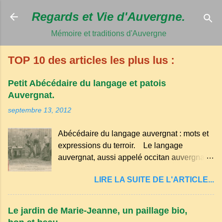
Accéder au c
Regards et Vie d'Auvergne.
Mémoire et traditions d'Auvergne
TOP 10 des articles les plus lus :
Petit Abécédaire du langage et patois
Auvergnat.
septembre 13, 2012
Abécédaire du langage auvergnat : mots et
expressions du terroir. Le langage
auvergnat, aussi appelé occitan auvergnat ,
est un dialecte de l'occitan parlé
LIRE LA SUITE DE L'ARTICLE...
principalement en Auvergne et dans
certaines parties du Massif central . Il
appartient à la famille des langues romanes
Le jardin de Marie-Jeanne, un paillage bio,
et est classé parmi les dialectes du nord-