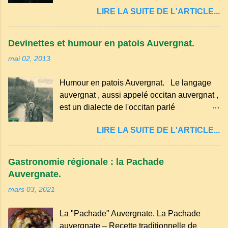
quelques-unes des croyances qui ont
passez les sous l'eau rapidement, puis
LIRE LA SUITE DE L'ARTICLE...
marqué ses campagnes : Superstitions : Le
séchez-les sur un torchon.
pain retourné. Quand, à un repas, un des
convives tourne son pain à l’envers, les
Devinettes et humour en patois Auvergnat.
voisins se hâtent de planter dans le
mai 02, 2013
morceau leur fourchette ou leur couteau.
Aussitôt que le propriétaire du pain s’en
Humour en patois Auvergnat. Le langage
aperçoit, il remet le pain sur le bon coté,
auvergnat , aussi appelé occitan auvergnat ,
mais il doit payer autant de bouteilles de vin
est un dialecte de l'occitan parlé
qu’il y a de couteaux ou de fourchettes
principalement en Auvergne et dans
enfoncées dans le pain.(Arrondissement
LIRE LA SUITE DE L'ARTICLE...
certaines parties du Massif central . Il
d’Ambert). Les quatre chemins. Quand
appartient à la famille des langues romanes
deux chemins se rencontrent et se coupent,
et est classé parmi les dialectes du nord-
leur intersection forme un carrefour qui a
Gastronomie régionale : la Pachade
occitan . Bien que le nombre de locuteurs
un...
Auvergnate.
ait diminué, il reste présent dans certaines
mars 03, 2021
zones rurales et dans la culture populaire,
notamment à travers la musique
La "Pachade" Auvergnate. La Pachade
traditionnelle et les contes. Il a aussi
auvergnate – Recette traditionnelle de