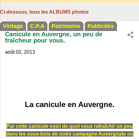
son jambon de pays et son poulet cocotte,
Ci-dessous, tous les ALBUMS photos
selon les publicités. Dans un tel
Vintage
C.P.A
Patrimoine
Publicités
Canicule en Auvergne, un peu de
fraîcheur pour vous.
août 02, 2013
La canicule en Auvergne.
Par cette canicule voici de quoi vous rafraîchir un peu
dans les sous-bois de notre campagne Auvergnate ou