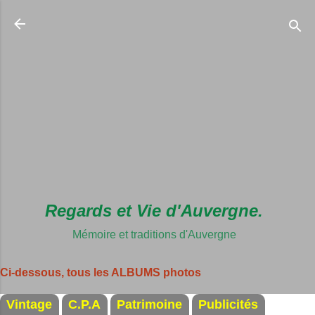
Accéder au c
Regards et Vie d'Auvergne.
Mémoire et traditions d'Auvergne
Ci-dessous, tous les ALBUMS photos
Vintage
C.P.A
Patrimoine
Publicités