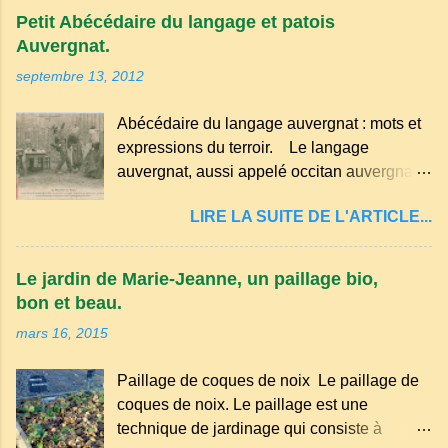
Petit Abécédaire du langage et patois
Auvergnat.
septembre 13, 2012
Abécédaire du langage auvergnat : mots et
expressions du terroir. Le langage
auvergnat, aussi appelé occitan auvergnat ,
est un dialecte de l'occitan parlé
LIRE LA SUITE DE L'ARTICLE...
principalement en Auvergne et dans
certaines parties du Massif central . Il
appartient à la famille des langues romanes
Le jardin de Marie-Jeanne, un paillage bio,
et est classé parmi les dialectes du nord-
bon et beau.
occitan . Bien que le nombre de locuteurs
mars 16, 2015
ait diminué au fil des décennies, il reste une
langue riche en expressions et en traditions.
Paillage de coques de noix Le paillage de
Par exemple, on trouve des mots typiques
coques de noix. Le paillage est une
comme "agourer" (s'accroupir) ou "aze"
technique de jardinage qui consiste à
(âne, utilisé aussi pour désigner quelqu'un