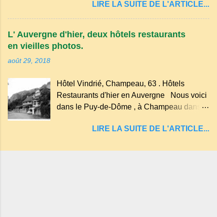
LIRE LA SUITE DE L'ARTICLE...
d'explosion) rempli d’eau, appelé : le Lac de
des souvenirs tout cela dans un grand parc
Tazenat ou Tazanat, il est le premier et le
arboré.
plus au nord de la Chaîne des Puys qui en
L' Auvergne d'hier, deux hôtels restaurants
compte près de soixante. En Auvergne
en vieilles photos.
on dit : un " Gour " c 'est ainsi qu'on appelle
août 29, 2018
un rutoir sur lequel on fait rouire le chanvre,
(tremper). Longtemps considéré comme
Hôtel Vindrié, Champeau, 63 . Hôtels
"sans fond" et en forme d'entonnoir
Restaurants d'hier en Auvergne Nous voici
entraînant vers les entrailles de la terre, les
dans le Puy-de-Dôme , à Champeau dans
malheureux qui s'approchaient trop de
les gorges de la Sioule , sur la commune de
LIRE LA SUITE DE L'ARTICLE...
Servant . L'Hôtel-Restaurant Vindrié était
réputé pour ses bonnes fritures, ses truites,
son jambon de pays et son poulet cocotte,
selon les publicités. Dans un tel