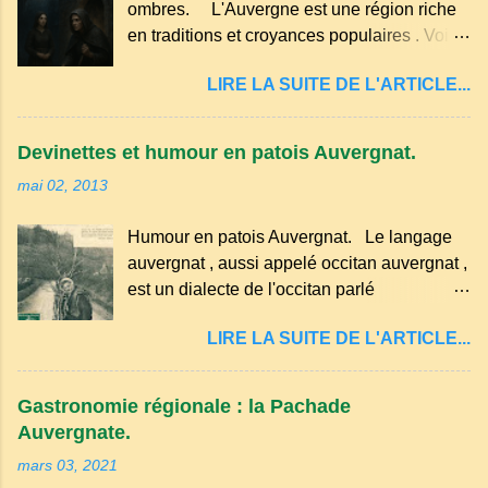
ombres. L'Auvergne est une région riche
g de beurre. Commencez par équeuter les
en traditions et croyances populaires . Voici
cerises sans les dénoyauter de préférence,
quelques-unes des croyances qui ont
passez les sous l'eau rapidement, puis
LIRE LA SUITE DE L'ARTICLE...
marqué ses campagnes : Superstitions : Le
séchez-les sur un torchon.
pain retourné. Quand, à un repas, un des
convives tourne son pain à l’envers, les
Devinettes et humour en patois Auvergnat.
voisins se hâtent de planter dans le
mai 02, 2013
morceau leur fourchette ou leur couteau.
Aussitôt que le propriétaire du pain s’en
Humour en patois Auvergnat. Le langage
aperçoit, il remet le pain sur le bon coté,
auvergnat , aussi appelé occitan auvergnat ,
mais il doit payer autant de bouteilles de vin
est un dialecte de l'occitan parlé
qu’il y a de couteaux ou de fourchettes
principalement en Auvergne et dans
enfoncées dans le pain.(Arrondissement
LIRE LA SUITE DE L'ARTICLE...
certaines parties du Massif central . Il
d’Ambert). Les quatre chemins. Quand
appartient à la famille des langues romanes
deux chemins se rencontrent et se coupent,
et est classé parmi les dialectes du nord-
leur intersection forme un carrefour qui a
Gastronomie régionale : la Pachade
occitan . Bien que le nombre de locuteurs
un...
Auvergnate.
ait diminué, il reste présent dans certaines
mars 03, 2021
zones rurales et dans la culture populaire,