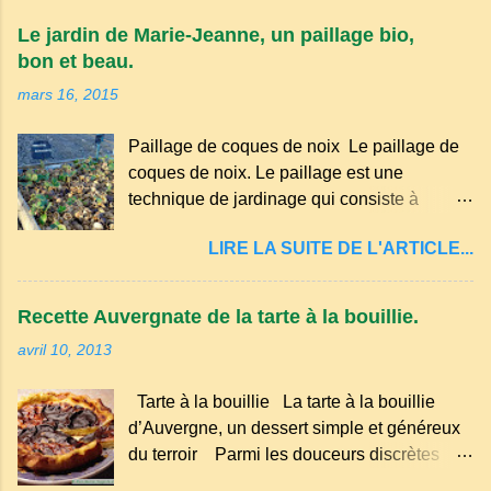
appartient à la famille des langues romanes
Le jardin de Marie-Jeanne, un paillage bio,
et est classé parmi les dialectes du nord-
bon et beau.
occitan . Bien que le nombre de locuteurs
mars 16, 2015
ait diminué au fil des décennies, il reste une
langue riche en expressions et en traditions.
Paillage de coques de noix Le paillage de
Par exemple, on trouve des mots typiques
coques de noix. Le paillage est une
comme "agourer" (s'accroupir) ou "aze"
technique de jardinage qui consiste à
(âne, utilisé aussi pour désigner quelqu'un
recouvrir le sol avec des matériaux
de naïf). Souvenirs de la langue d’
LIRE LA SUITE DE L'ARTICLE...
organiques, minéraux ou synthétiques pour
Auvergne particulièrement du Puy-de-
le protéger et améliorer sa fertilité. Il
Dôme . A Adrillier : arbres de la famille...
présente plusieurs avantages : Réduction
Recette Auvergnate de la tarte à la bouillie.
des arrosages : Le paillage limite
avril 10, 2013
l'évaporation de l'eau et conserve l'humidité
du sol. Diminution des mauvaises herbes : Il
Tarte à la bouillie La tarte à la bouillie
empêche la lumière d'atteindre le sol, ce qui
d’Auvergne, un dessert simple et généreux
freine la germination des adventices.
du terroir Parmi les douceurs discrètes
Protection contre les intempéries : Il
mais inoubliables de la cuisine auvergnate,
préserve le sol du froid en hiver et de la