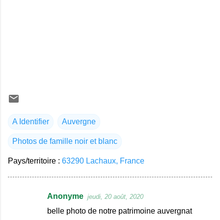
A Identifier
Auvergne
Photos de famille noir et blanc
Pays/territoire :
63290 Lachaux, France
Anonyme
jeudi, 20 août, 2020
C
belle photo de notre patrimoine auvergnat
o