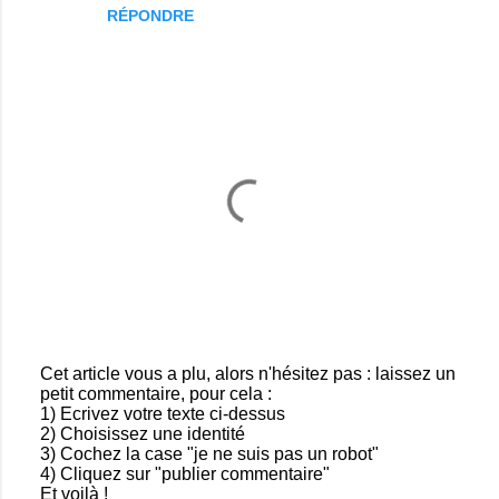
RÉPONDRE
m
m
e
n
t
a
i
r
e
s
Cet article vous a plu, alors n'hésitez pas : laissez un
petit commentaire, pour cela :
E
1) Ecrivez votre texte ci-dessus
n
2) Choisissez une identité
r
3) Cochez la case "je ne suis pas un robot"
e
4) Cliquez sur "publier commentaire"
g
Et voilà !
i