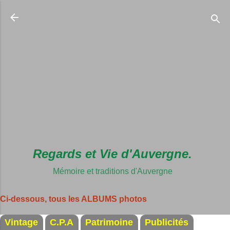
Accéder au c
Regards et Vie d'Auvergne.
Mémoire et traditions d'Auvergne
Ci-dessous, tous les ALBUMS photos
Vintage
C.P.A
Patrimoine
Publicités