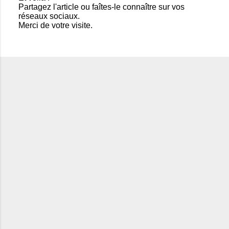
Partagez l'article ou faîtes-le connaître sur vos
s
réseaux sociaux.
t
Merci de votre visite.
r
e
r
u
n
c
o
m
m
e
n
t
a
i
r
e