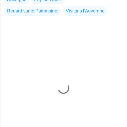
Regard sur le Patrimoine.
Visitons l'Auvergne
C
o
m
m
e
n
t
a
i
r
e
s