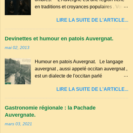
g de beurre. Commencez par équeuter les
en traditions et croyances populaires . Voici
cerises sans les dénoyauter de préférence,
quelques-unes des croyances qui ont
passez les sous l'eau rapidement, puis
LIRE LA SUITE DE L'ARTICLE...
marqué ses campagnes : Superstitions : Le
séchez-les sur un torchon.
pain retourné. Quand, à un repas, un des
convives tourne son pain à l’envers, les
Devinettes et humour en patois Auvergnat.
voisins se hâtent de planter dans le
mai 02, 2013
morceau leur fourchette ou leur couteau.
Aussitôt que le propriétaire du pain s’en
Humour en patois Auvergnat. Le langage
aperçoit, il remet le pain sur le bon coté,
auvergnat , aussi appelé occitan auvergnat ,
mais il doit payer autant de bouteilles de vin
est un dialecte de l'occitan parlé
qu’il y a de couteaux ou de fourchettes
principalement en Auvergne et dans
enfoncées dans le pain.(Arrondissement
LIRE LA SUITE DE L'ARTICLE...
certaines parties du Massif central . Il
d’Ambert). Les quatre chemins. Quand
appartient à la famille des langues romanes
deux chemins se rencontrent et se coupent,
et est classé parmi les dialectes du nord-
leur intersection forme un carrefour qui a
Gastronomie régionale : la Pachade
occitan . Bien que le nombre de locuteurs
un...
Auvergnate.
ait diminué, il reste présent dans certaines
mars 03, 2021
zones rurales et dans la culture populaire,
notamment à travers la musique