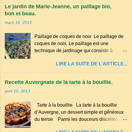
appartient à la famille des langues romanes
Le jardin de Marie-Jeanne, un paillage bio,
et est classé parmi les dialectes du nord-
bon et beau.
occitan . Bien que le nombre de locuteurs
mars 16, 2015
ait diminué au fil des décennies, il reste une
langue riche en expressions et en traditions.
Paillage de coques de noix Le paillage de
Par exemple, on trouve des mots typiques
coques de noix. Le paillage est une
comme "agourer" (s'accroupir) ou "aze"
technique de jardinage qui consiste à
(âne, utilisé aussi pour désigner quelqu'un
recouvrir le sol avec des matériaux
de naïf). Souvenirs de la langue d’
LIRE LA SUITE DE L'ARTICLE...
organiques, minéraux ou synthétiques pour
Auvergne particulièrement du Puy-de-
le protéger et améliorer sa fertilité. Il
Dôme . A Adrillier : arbres de la famille...
présente plusieurs avantages : Réduction
Recette Auvergnate de la tarte à la bouillie.
des arrosages : Le paillage limite
avril 10, 2013
l'évaporation de l'eau et conserve l'humidité
du sol. Diminution des mauvaises herbes : Il
Tarte à la bouillie La tarte à la bouillie
empêche la lumière d'atteindre le sol, ce qui
d’Auvergne, un dessert simple et généreux
freine la germination des adventices.
du terroir Parmi les douceurs discrètes
Protection contre les intempéries : Il
mais inoubliables de la cuisine auvergnate,
préserve le sol du froid en hiver et de la