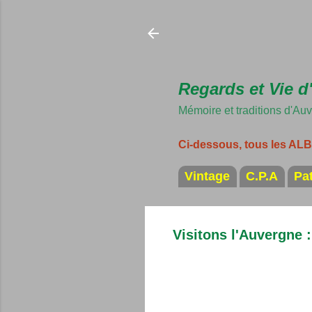
Regards et Vie d
Mémoire et traditions d'Au
Ci-dessous, tous les A
Vintage
C.P.A
Pa
Visitons l'Auvergne :