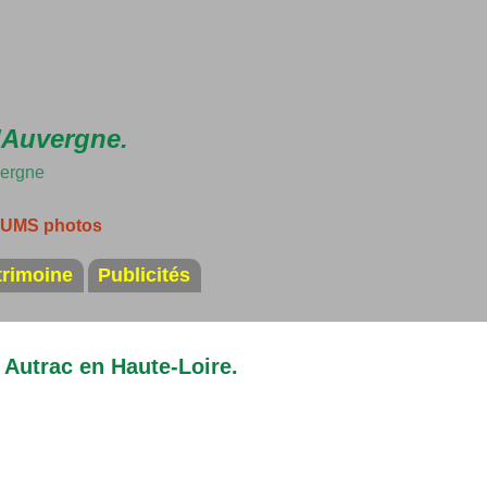
Accéder au contenu principal
'Auvergne.
vergne
LBUMS photos
trimoine
Publicités
 Autrac en Haute-Loire.