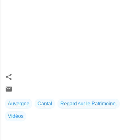
Auvergne
Cantal
Regard sur le Patrimoine.
Vidéos
C