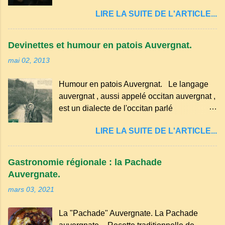
quelques-unes des croyances qui ont
passez les sous l'eau rapidement, puis
LIRE LA SUITE DE L'ARTICLE...
marqué ses campagnes : Superstitions : Le
séchez-les sur un torchon.
pain retourné. Quand, à un repas, un des
convives tourne son pain à l’envers, les
Devinettes et humour en patois Auvergnat.
voisins se hâtent de planter dans le
mai 02, 2013
morceau leur fourchette ou leur couteau.
Aussitôt que le propriétaire du pain s’en
Humour en patois Auvergnat. Le langage
aperçoit, il remet le pain sur le bon coté,
auvergnat , aussi appelé occitan auvergnat ,
mais il doit payer autant de bouteilles de vin
est un dialecte de l'occitan parlé
qu’il y a de couteaux ou de fourchettes
principalement en Auvergne et dans
enfoncées dans le pain.(Arrondissement
LIRE LA SUITE DE L'ARTICLE...
certaines parties du Massif central . Il
d’Ambert). Les quatre chemins. Quand
appartient à la famille des langues romanes
deux chemins se rencontrent et se coupent,
et est classé parmi les dialectes du nord-
leur intersection forme un carrefour qui a
Gastronomie régionale : la Pachade
occitan . Bien que le nombre de locuteurs
un...
Auvergnate.
ait diminué, il reste présent dans certaines
mars 03, 2021
zones rurales et dans la culture populaire,
notamment à travers la musique
La "Pachade" Auvergnate. La Pachade
traditionnelle et les contes. Il a aussi