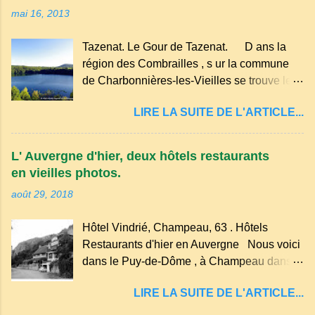
importants centres d'Europe. Dans un
mai 16, 2013
hameau isolé et calme, au milieu de la
nature un peu sauvage, le temple se dresse
Tazenat. Le Gour de Tazenat. D ans la
dans les nuages et brille au moindre rayon
région des Combrailles , s ur la commune
de soleil, attirant le regard. Bien entouré de
de Charbonnières-les-Vieilles se trouve le
verdure, d'un étang, d'une bambouseraie
cratère d'un ancien Maar basaltique (cratère
récente, d'ateliers d'art sacré, d'un jardin
LIRE LA SUITE DE L'ARTICLE...
d'explosion) rempli d’eau, appelé : le Lac de
des souvenirs tout cela dans un grand parc
Tazenat ou Tazanat, il est le premier et le
arboré.
plus au nord de la Chaîne des Puys qui en
L' Auvergne d'hier, deux hôtels restaurants
compte près de soixante. En Auvergne
en vieilles photos.
on dit : un " Gour " c 'est ainsi qu'on appelle
août 29, 2018
un rutoir sur lequel on fait rouire le chanvre,
(tremper). Longtemps considéré comme
Hôtel Vindrié, Champeau, 63 . Hôtels
"sans fond" et en forme d'entonnoir
Restaurants d'hier en Auvergne Nous voici
entraînant vers les entrailles de la terre, les
dans le Puy-de-Dôme , à Champeau dans
malheureux qui s'approchaient trop de
les gorges de la Sioule , sur la commune de
LIRE LA SUITE DE L'ARTICLE...
Servant . L'Hôtel-Restaurant Vindrié était
réputé pour ses bonnes fritures, ses truites,