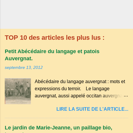
TOP 10 des articles les plus lus :
Petit Abécédaire du langage et patois
Auvergnat.
septembre 13, 2012
Abécédaire du langage auvergnat : mots et
expressions du terroir. Le langage
auvergnat, aussi appelé occitan auvergnat ,
est un dialecte de l'occitan parlé
LIRE LA SUITE DE L'ARTICLE...
principalement en Auvergne et dans
certaines parties du Massif central . Il
appartient à la famille des langues romanes
Le jardin de Marie-Jeanne, un paillage bio,
et est classé parmi les dialectes du nord-