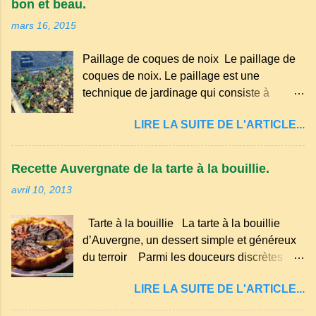
bon et beau.
occitan . Bien que le nombre de locuteurs
mars 16, 2015
ait diminué au fil des décennies, il reste une
langue riche en expressions et en traditions.
Paillage de coques de noix Le paillage de
Par exemple, on trouve des mots typiques
coques de noix. Le paillage est une
comme "agourer" (s'accroupir) ou "aze"
technique de jardinage qui consiste à
(âne, utilisé aussi pour désigner quelqu'un
recouvrir le sol avec des matériaux
de naïf). Souvenirs de la langue d’
LIRE LA SUITE DE L'ARTICLE...
organiques, minéraux ou synthétiques pour
Auvergne particulièrement du Puy-de-
le protéger et améliorer sa fertilité. Il
Dôme . A Adrillier : arbres de la famille...
présente plusieurs avantages : Réduction
Recette Auvergnate de la tarte à la bouillie.
des arrosages : Le paillage limite
avril 10, 2013
l'évaporation de l'eau et conserve l'humidité
du sol. Diminution des mauvaises herbes : Il
Tarte à la bouillie La tarte à la bouillie
empêche la lumière d'atteindre le sol, ce qui
d’Auvergne, un dessert simple et généreux
freine la germination des adventices.
du terroir Parmi les douceurs discrètes
Protection contre les intempéries : Il
mais inoubliables de la cuisine auvergnate,
préserve le sol du froid en hiver et de la
LIRE LA SUITE DE L'ARTICLE...
la tarte à la bouillie occupe une place à part.
chaleur excessive en été. Amélioration de la
Transmise de génération en génération, elle
structure du sol : Les paillis organiques se