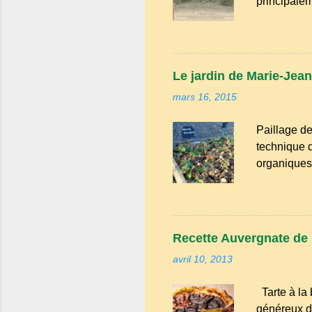
principalem
appartient 
nord-occita
il reste un
des mots ty
Le jardin de Marie-Jean
désigner qu
mars 16, 2015
du Puy-de-D
Paillage de
technique d
organiques,
présente pl
l'évaporati
herbes : Il
adventices. 
Recette Auvergnate de la
de la chale
avril 10, 2013
organiques
mars le mo
Tarte à la 
pour enfin 
généreux du