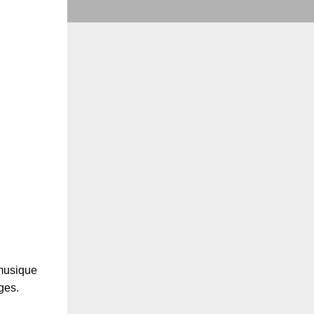
 musique
ges.