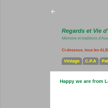
Regards et Vie d
Mémoire et traditions d'Au
Ci-dessous, tous les A
Vintage
C.P.A
Pa
Happy we are from L