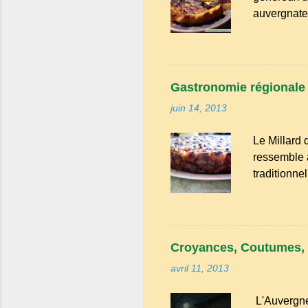
sont à l...
auvergnate,
en générati
grandes tab
pleines de
Haute‑Loire
Gastronomie régionale :
ingrédients
juin 14, 2013
savoir‑fair
est née de l
Le Millard 
ferme, les œ
ressemble a
traditionne
confère une
Millard aux
recommande 
pincée de 
Croyances, Coutumes, 
dénoyauter 
avril 11, 2013
un torchon.
L'Auvergne