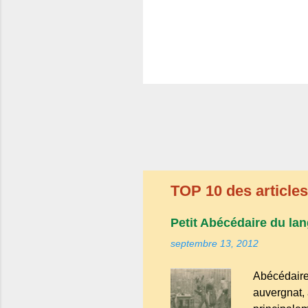
TOP 10 des articles 
Petit Abécédaire du lan
septembre 13, 2012
Abécédaire
auvergnat, 