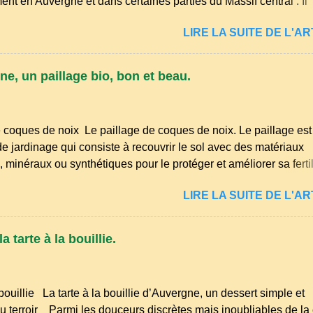
ent en Auvergne et dans certaines parties du Massif central . Il
à la famille des langues romanes et est classé parmi les dialect
LIRE LA SUITE DE L'ART
n . Bien que le nombre de locuteurs ait diminué au fil des déc
e langue riche en expressions et en traditions. Par exemple, on t
piques comme "agourer" (s'accroupir) ou "aze" (âne, utilisé aus
ne, un paillage bio, bon et beau.
elqu'un de naïf). Souvenirs de la langue d’ Auvergne particuli
ôme . A Adrillier : arbres de la famille...
 coques de noix Le paillage de coques de noix. Le paillage es
e jardinage qui consiste à recouvrir le sol avec des matériaux
 minéraux ou synthétiques pour le protéger et améliorer sa fertili
usieurs avantages : Réduction des arrosages : Le paillage limit
LIRE LA SUITE DE L'ART
on de l'eau et conserve l'humidité du sol. Diminution des mauva
 empêche la lumière d'atteindre le sol, ce qui freine la germinati
Protection contre les intempéries : Il préserve le sol du froid en 
 tarte à la bouillie.
ur excessive en été. Amélioration de la structure du sol : Les pail
 se décomposent et enrichissent la terre en humus. Bonsoir le
is du printemps est déjà bien avancé, et les idées ne manquent
bouillie La tarte à la bouillie d’Auvergne, un dessert simple et
m'occuper de mon petit jardin. Tailles, nettoyages et premiers s
 terroir Parmi les douceurs discrètes mais inoubliables de la 