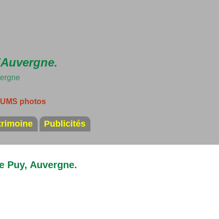
Accéder au contenu principal
'Auvergne.
vergne
LBUMS photos
trimoine
Publicités
e Puy, Auvergne.