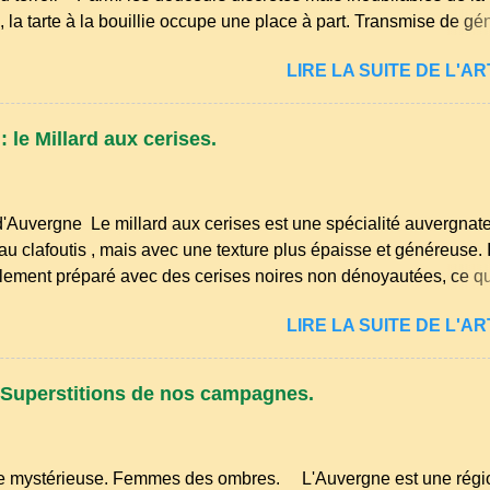
 la tarte à la bouillie occupe une place à part. Transmise de gé
on, elle évoque les goûters d’enfance, les dimanches à la ferme
LIRE LA SUITE DE L'ART
lées familiales où l’on partageait des recettes simples, nourriss
 tendresse. Dans les campagnes du Puy‑de‑Dôme, du Cantal ou
, cette tarte était autrefois un dessert du quotidien, préparé ave
 le Millard aux cerises.
 les plus modestes : lait, farine, sucre, œufs… et beaucoup de
e. Comme beaucoup de spécialités auvergnates, la tarte à la bo
a sobriété des cuisines rurales . Elle permettait d’utiliser le lait 
d'Auvergne Le millard aux cerises est une spécialité auvergnate
ufs du poulailler et la farine du grenier. Pas de fioritures ...
u clafoutis , mais avec une texture plus épaisse et généreuse. I
llement préparé avec des cerises noires non dénoyautées, ce qui
 saveur intense et légèrement acidulée. il est facile et rapide à 
LIRE LA SUITE DE L'ART
 cerises. Prévoyez 500 g de cerises noires si possible , la tradit
. Il faut aussi 3 œufs, 250 g de farine, 50g de sucre un verre de
sel et 30 g de beurre. Commencez par équeuter les cerises sa
Superstitions de nos campagnes.
de préférence, passez les sous l'eau rapidement, puis séchez-l
 mystérieuse. Femmes des ombres. L'Auvergne est une régio