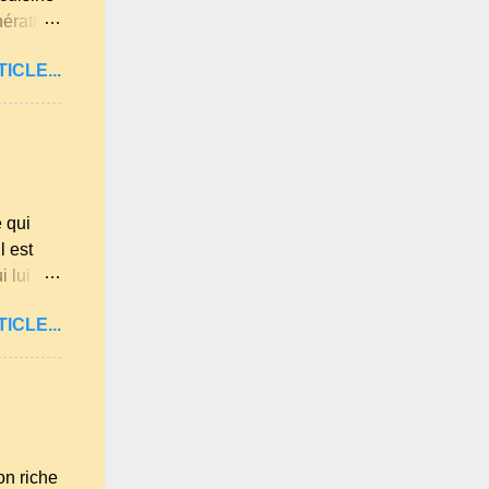
nération
 et les
ICLE...
antes et
 de la
c les
uillie
de la
 qui
l est
 lui
réaliser.
ICLE...
ion les
 lait, 1
ns les
es sur
n riche