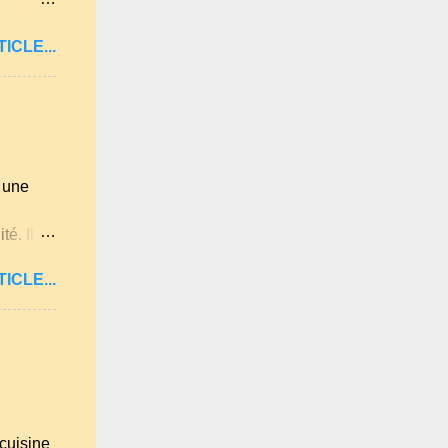
es du
ICLE...
ennies,
rouve
si pour
èrement
t une
té. Il
e
ICLE...
ises
on des
hiver et
lis
s amis,
 pas
emis
cuisine