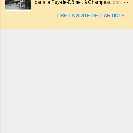
dans le Puy-de-Dôme , à Champeau dans
malheureux qui s'approchaient trop de
les gorges de la Sioule , sur la commune de
LIRE LA SUITE DE L'ARTICLE...
Servant . L'Hôtel-Restaurant Vindrié était
réputé pour ses bonnes fritures, ses truites,
son jambon de pays et son poulet cocotte,
selon les publicités. Dans un tel