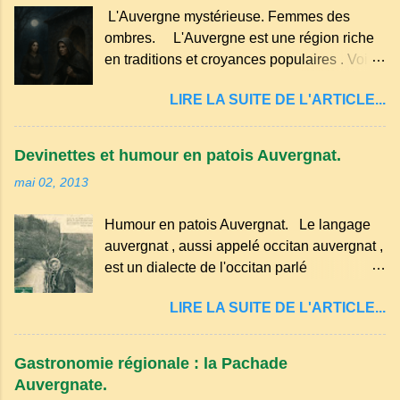
faut aussi 3 œufs, 250 g de farine, 50g de
Pas de fioritures ...
L'Auvergne mystérieuse. Femmes des
sucre un verre de lait, 1 pincée de sel et 30
ombres. L'Auvergne est une région riche
g de beurre. Commencez par équeuter les
en traditions et croyances populaires . Voici
cerises sans les dénoyauter de préférence,
quelques-unes des croyances qui ont
passez les sous l'eau rapidement, puis
LIRE LA SUITE DE L'ARTICLE...
marqué ses campagnes : Superstitions : Le
séchez-les sur un torchon.
pain retourné. Quand, à un repas, un des
convives tourne son pain à l’envers, les
Devinettes et humour en patois Auvergnat.
voisins se hâtent de planter dans le
mai 02, 2013
morceau leur fourchette ou leur couteau.
Aussitôt que le propriétaire du pain s’en
Humour en patois Auvergnat. Le langage
aperçoit, il remet le pain sur le bon coté,
auvergnat , aussi appelé occitan auvergnat ,
mais il doit payer autant de bouteilles de vin
est un dialecte de l'occitan parlé
qu’il y a de couteaux ou de fourchettes
principalement en Auvergne et dans
enfoncées dans le pain.(Arrondissement
LIRE LA SUITE DE L'ARTICLE...
certaines parties du Massif central . Il
d’Ambert). Les quatre chemins. Quand
appartient à la famille des langues romanes
deux chemins se rencontrent et se coupent,
et est classé parmi les dialectes du nord-
leur intersection forme un carrefour qui a
Gastronomie régionale : la Pachade
occitan . Bien que le nombre de locuteurs
un...
Auvergnate.
ait diminué, il reste présent dans certaines