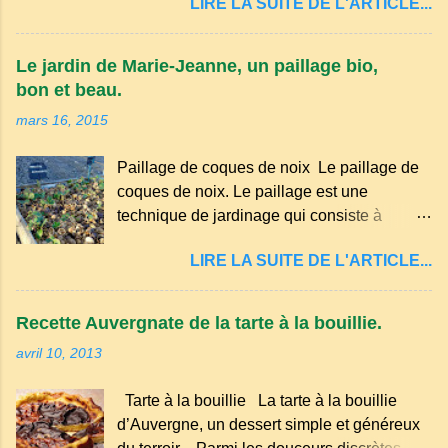
LIRE LA SUITE DE L'ARTICLE...
principalement en Auvergne et dans
certaines parties du Massif central . Il
appartient à la famille des langues romanes
Le jardin de Marie-Jeanne, un paillage bio,
et est classé parmi les dialectes du nord-
bon et beau.
occitan . Bien que le nombre de locuteurs
mars 16, 2015
ait diminué au fil des décennies, il reste une
langue riche en expressions et en traditions.
Paillage de coques de noix Le paillage de
Par exemple, on trouve des mots typiques
coques de noix. Le paillage est une
comme "agourer" (s'accroupir) ou "aze"
technique de jardinage qui consiste à
(âne, utilisé aussi pour désigner quelqu'un
recouvrir le sol avec des matériaux
de naïf). Souvenirs de la langue d’
LIRE LA SUITE DE L'ARTICLE...
organiques, minéraux ou synthétiques pour
Auvergne particulièrement du Puy-de-
le protéger et améliorer sa fertilité. Il
Dôme . A Adrillier : arbres de la famille...
présente plusieurs avantages : Réduction
Recette Auvergnate de la tarte à la bouillie.
des arrosages : Le paillage limite
avril 10, 2013
l'évaporation de l'eau et conserve l'humidité
du sol. Diminution des mauvaises herbes : Il
Tarte à la bouillie La tarte à la bouillie
empêche la lumière d'atteindre le sol, ce qui
d’Auvergne, un dessert simple et généreux
freine la germination des adventices.