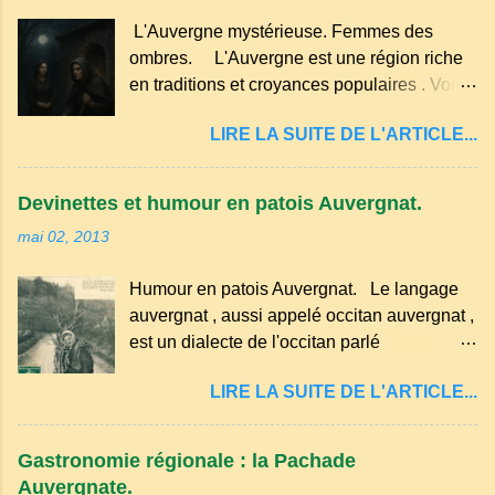
faut aussi 3 œufs, 250 g de farine, 50g de
Pas de fioritures ...
L'Auvergne mystérieuse. Femmes des
sucre un verre de lait, 1 pincée de sel et 30
ombres. L'Auvergne est une région riche
g de beurre. Commencez par équeuter les
en traditions et croyances populaires . Voici
cerises sans les dénoyauter de préférence,
quelques-unes des croyances qui ont
passez les sous l'eau rapidement, puis
LIRE LA SUITE DE L'ARTICLE...
marqué ses campagnes : Superstitions : Le
séchez-les sur un torchon.
pain retourné. Quand, à un repas, un des
convives tourne son pain à l’envers, les
Devinettes et humour en patois Auvergnat.
voisins se hâtent de planter dans le
mai 02, 2013
morceau leur fourchette ou leur couteau.
Aussitôt que le propriétaire du pain s’en
Humour en patois Auvergnat. Le langage
aperçoit, il remet le pain sur le bon coté,
auvergnat , aussi appelé occitan auvergnat ,
mais il doit payer autant de bouteilles de vin
est un dialecte de l'occitan parlé
qu’il y a de couteaux ou de fourchettes
principalement en Auvergne et dans
enfoncées dans le pain.(Arrondissement
LIRE LA SUITE DE L'ARTICLE...
certaines parties du Massif central . Il
d’Ambert). Les quatre chemins. Quand
appartient à la famille des langues romanes
deux chemins se rencontrent et se coupent,
et est classé parmi les dialectes du nord-
leur intersection forme un carrefour qui a
Gastronomie régionale : la Pachade
occitan . Bien que le nombre de locuteurs
un...
Auvergnate.