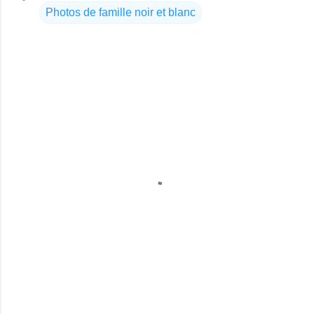
Photos de famille noir et blanc
C
o
m
m
e
n
t
a
i
r
e
s