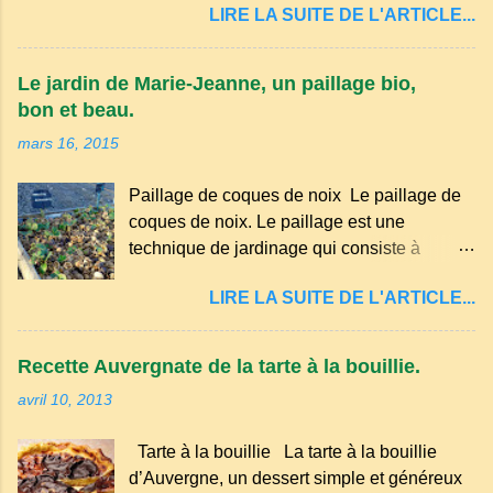
LIRE LA SUITE DE L'ARTICLE...
principalement en Auvergne et dans
certaines parties du Massif central . Il
appartient à la famille des langues romanes
Le jardin de Marie-Jeanne, un paillage bio,
et est classé parmi les dialectes du nord-
bon et beau.
occitan . Bien que le nombre de locuteurs
mars 16, 2015
ait diminué au fil des décennies, il reste une
langue riche en expressions et en traditions.
Paillage de coques de noix Le paillage de
Par exemple, on trouve des mots typiques
coques de noix. Le paillage est une
comme "agourer" (s'accroupir) ou "aze"
technique de jardinage qui consiste à
(âne, utilisé aussi pour désigner quelqu'un
recouvrir le sol avec des matériaux
de naïf). Souvenirs de la langue d’
LIRE LA SUITE DE L'ARTICLE...
organiques, minéraux ou synthétiques pour
Auvergne particulièrement du Puy-de-
le protéger et améliorer sa fertilité. Il
Dôme . A Adrillier : arbres de la famille...
présente plusieurs avantages : Réduction
Recette Auvergnate de la tarte à la bouillie.
des arrosages : Le paillage limite
avril 10, 2013
l'évaporation de l'eau et conserve l'humidité
du sol. Diminution des mauvaises herbes : Il
Tarte à la bouillie La tarte à la bouillie
empêche la lumière d'atteindre le sol, ce qui
d’Auvergne, un dessert simple et généreux
freine la germination des adventices.