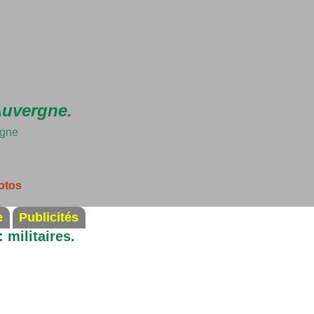
Accéder au contenu principal
Auvergne.
rgne
otos
e
Publicités
 militaires.