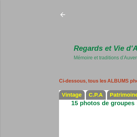
Regards et Vie d'
Mémoire et traditions d'Auve
Ci-dessous, tous les ALBUMS ph
Vintage
C.P.A
Patrimoin
15 photos de groupes :