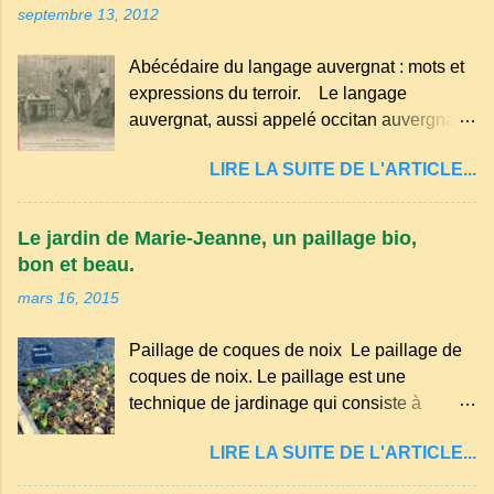
septembre 13, 2012
Abécédaire du langage auvergnat : mots et
expressions du terroir. Le langage
auvergnat, aussi appelé occitan auvergnat ,
est un dialecte de l'occitan parlé
LIRE LA SUITE DE L'ARTICLE...
principalement en Auvergne et dans
certaines parties du Massif central . Il
appartient à la famille des langues romanes
Le jardin de Marie-Jeanne, un paillage bio,
et est classé parmi les dialectes du nord-
bon et beau.
occitan . Bien que le nombre de locuteurs
mars 16, 2015
ait diminué au fil des décennies, il reste une
langue riche en expressions et en traditions.
Paillage de coques de noix Le paillage de
Par exemple, on trouve des mots typiques
coques de noix. Le paillage est une
comme "agourer" (s'accroupir) ou "aze"
technique de jardinage qui consiste à
(âne, utilisé aussi pour désigner quelqu'un
recouvrir le sol avec des matériaux
de naïf). Souvenirs de la langue d’
LIRE LA SUITE DE L'ARTICLE...
organiques, minéraux ou synthétiques pour
Auvergne particulièrement du Puy-de-
le protéger et améliorer sa fertilité. Il
Dôme . A Adrillier : arbres de la famille...