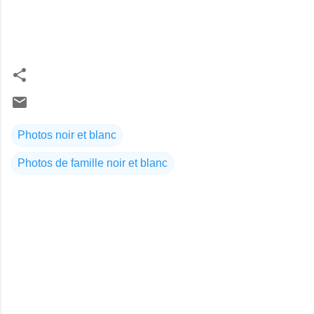
Photos noir et blanc
Photos de famille noir et blanc
C
o
m
m
e
n