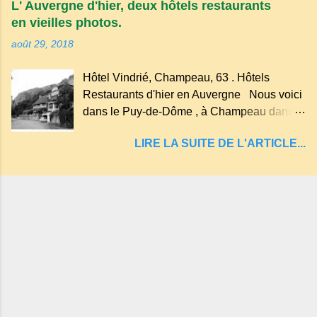
L' Auvergne d'hier, deux hôtels restaurants
compte près de soixante. En Auvergne
en vieilles photos.
on dit : un " Gour " c 'est ainsi qu'on appelle
août 29, 2018
un rutoir sur lequel on fait rouire le chanvre,
(tremper). Longtemps considéré comme
Hôtel Vindrié, Champeau, 63 . Hôtels
"sans fond" et en forme d'entonnoir
Restaurants d'hier en Auvergne Nous voici
entraînant vers les entrailles de la terre, les
dans le Puy-de-Dôme , à Champeau dans
malheureux qui s'approchaient trop de
les gorges de la Sioule , sur la commune de
LIRE LA SUITE DE L'ARTICLE...
Servant . L'Hôtel-Restaurant Vindrié était
réputé pour ses bonnes fritures, ses truites,
son jambon de pays et son poulet cocotte,
selon les publicités. Dans un tel