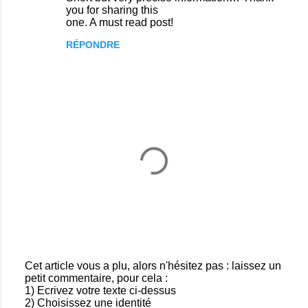
you for sharing this
one. A must read post!
RÉPONDRE
Cet article vous a plu, alors n'hésitez pas : laissez un
petit commentaire, pour cela :
E
1) Ecrivez votre texte ci-dessus
n
2) Choisissez une identité
r