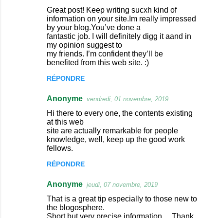
Great post! Keep writing sucxh kind of
information on your site.Im really impressed
by your blog.You’ve done a
fantastic job. I will definitely digg it aand in
my opinion suggest to
my friends. I’m confident they’ll be
benefited from this web site. :)
RÉPONDRE
Anonyme
vendredi, 01 novembre, 2019
Hi there to every one, the contents existing
at this web
site are actually remarkable for people
knowledge, well, keep up the good work
fellows.
RÉPONDRE
Anonyme
jeudi, 07 novembre, 2019
That is a great tip especially to those new to
the blogosphere.
Short but very precise information… Thank