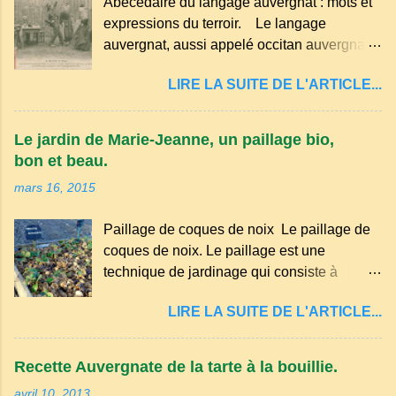
Abécédaire du langage auvergnat : mots et
expressions du terroir. Le langage
auvergnat, aussi appelé occitan auvergnat ,
est un dialecte de l'occitan parlé
LIRE LA SUITE DE L'ARTICLE...
principalement en Auvergne et dans
certaines parties du Massif central . Il
appartient à la famille des langues romanes
Le jardin de Marie-Jeanne, un paillage bio,
et est classé parmi les dialectes du nord-
bon et beau.
occitan . Bien que le nombre de locuteurs
mars 16, 2015
ait diminué au fil des décennies, il reste une
langue riche en expressions et en traditions.
Paillage de coques de noix Le paillage de
Par exemple, on trouve des mots typiques
coques de noix. Le paillage est une
comme "agourer" (s'accroupir) ou "aze"
technique de jardinage qui consiste à
(âne, utilisé aussi pour désigner quelqu'un
recouvrir le sol avec des matériaux
de naïf). Souvenirs de la langue d’
LIRE LA SUITE DE L'ARTICLE...
organiques, minéraux ou synthétiques pour
Auvergne particulièrement du Puy-de-
le protéger et améliorer sa fertilité. Il
Dôme . A Adrillier : arbres de la famille...
présente plusieurs avantages : Réduction
Recette Auvergnate de la tarte à la bouillie.
des arrosages : Le paillage limite
avril 10, 2013