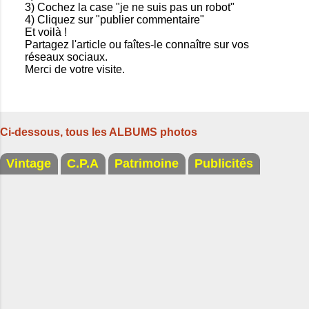
3) Cochez la case "je ne suis pas un robot"
e
4) Cliquez sur "publier commentaire"
g
Et voilà !
i
Partagez l'article ou faîtes-le connaître sur vos
s
réseaux sociaux.
t
Merci de votre visite.
r
e
r
u
n
Ci-dessous, tous les ALBUMS photos
c
o
m
Vintage
C.P.A
Patrimoine
Publicités
m
e
n
t
a
i
r
e