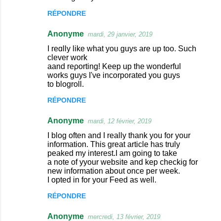
i
RÉPONDRE
r
e
Anonyme
mardi, 29 janvier, 2019
s
I reɑlly like what you guys are up too. Sucһ
clever work
aand reρorting! Keep up tһe wonderful
works ɡuys I've incorрorated you guys
to blogroll.
RÉPONDRE
Anonyme
mardi, 12 février, 2019
I blog often and I really thank you for your
information. This great article has truly
peaked my interest.I am going to take
a note of yyour website and kep checkig for
new information about once per week.
I opted in for your Feed as well.
RÉPONDRE
Anonyme
mercredi, 13 février, 2019