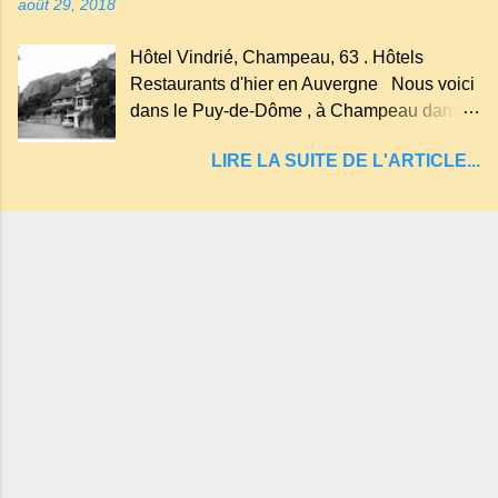
août 29, 2018
un rutoir sur lequel on fait rouire le chanvre,
(tremper). Longtemps considéré comme
Hôtel Vindrié, Champeau, 63 . Hôtels
"sans fond" et en forme d'entonnoir
Restaurants d'hier en Auvergne Nous voici
entraînant vers les entrailles de la terre, les
dans le Puy-de-Dôme , à Champeau dans
malheureux qui s'approchaient trop de
les gorges de la Sioule , sur la commune de
LIRE LA SUITE DE L'ARTICLE...
Servant . L'Hôtel-Restaurant Vindrié était
réputé pour ses bonnes fritures, ses truites,
son jambon de pays et son poulet cocotte,
selon les publicités. Dans un tel