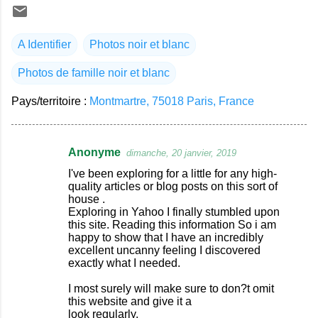
A Identifier
Photos noir et blanc
Photos de famille noir et blanc
Pays/territoire :
Montmartre, 75018 Paris, France
Anonyme
dimanche, 20 janvier, 2019
C
I've been exploring for a little for any high-
o
quality articles or blog posts on this sort of
house .
m
Exploring in Yahoo I finally stumbled upon
m
this site. Reading this information So i am
happy to show that I have an incredibly
e
excellent uncanny feeling I discovered
n
exactly what I needed.
t
I most surely will make sure to don?t omit
a
this website and give it a
look regularly.