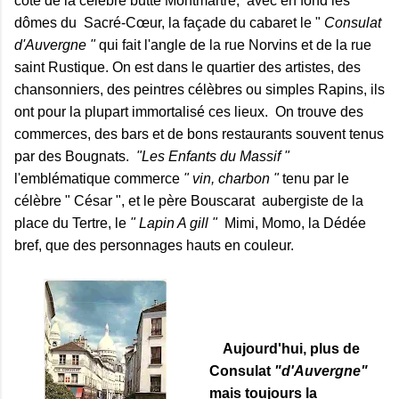
coté de la célèbre butte Montmartre, avec en fond les
dômes du Sacré-Cœur, la façade du cabaret le "
Consulat
d'Auvergne "
qui fait l'angle de la rue Norvins et de la rue
saint Rustique. On est dans le quartier des artistes, des
chansonniers, des peintres célèbres ou simples Rapins, ils
ont pour la plupart immortalisé ces lieux. On trouve des
commerces, des bars et de bons restaurants souvent tenus
par des Bougnats.
"Les Enfants du Massif "
l'emblématique commerce
" vin, charbon "
tenu par le
célèbre " César ", et le père Bouscarat aubergiste de la
place du Tertre, le
" Lapin A gill "
Mimi, Momo, la Dédée
bref, que des personnages hauts en couleur.
Aujourd'hui, plus de
Consulat
"d'Auvergne"
mais toujours la