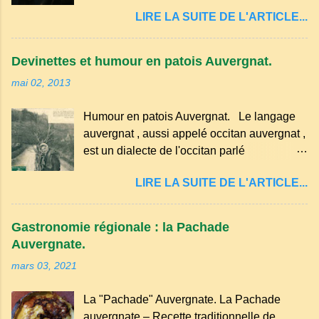
quelques-unes des croyances qui ont
passez les sous l'eau rapidement, puis
LIRE LA SUITE DE L'ARTICLE...
marqué ses campagnes : Superstitions : Le
séchez-les sur un torchon.
pain retourné. Quand, à un repas, un des
convives tourne son pain à l’envers, les
Devinettes et humour en patois Auvergnat.
voisins se hâtent de planter dans le
mai 02, 2013
morceau leur fourchette ou leur couteau.
Aussitôt que le propriétaire du pain s’en
Humour en patois Auvergnat. Le langage
aperçoit, il remet le pain sur le bon coté,
auvergnat , aussi appelé occitan auvergnat ,
mais il doit payer autant de bouteilles de vin
est un dialecte de l'occitan parlé
qu’il y a de couteaux ou de fourchettes
principalement en Auvergne et dans
enfoncées dans le pain.(Arrondissement
LIRE LA SUITE DE L'ARTICLE...
certaines parties du Massif central . Il
d’Ambert). Les quatre chemins. Quand
appartient à la famille des langues romanes
deux chemins se rencontrent et se coupent,
et est classé parmi les dialectes du nord-
leur intersection forme un carrefour qui a
Gastronomie régionale : la Pachade
occitan . Bien que le nombre de locuteurs
un...
Auvergnate.
ait diminué, il reste présent dans certaines
mars 03, 2021
zones rurales et dans la culture populaire,
notamment à travers la musique
La "Pachade" Auvergnate. La Pachade
traditionnelle et les contes. Il a aussi
auvergnate – Recette traditionnelle de