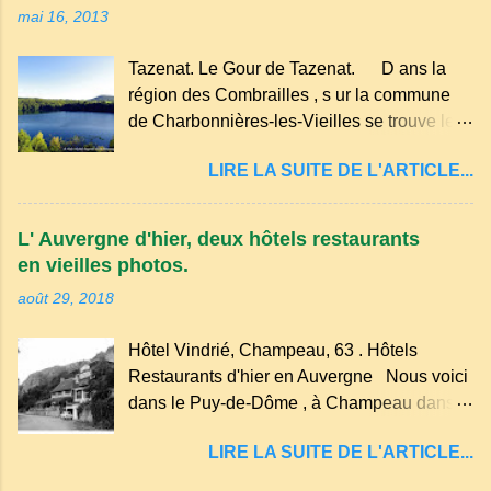
mai 16, 2013
hameau isolé et calme, au milieu de la
nature un peu sauvage, le temple se dresse
Tazenat. Le Gour de Tazenat. D ans la
dans les nuages et brille au moindre rayon
région des Combrailles , s ur la commune
de soleil, attirant le regard. Bien entouré de
de Charbonnières-les-Vieilles se trouve le
verdure, d'un étang, d'une bambouseraie
cratère d'un ancien Maar basaltique (cratère
récente, d'ateliers d'art sacré, d'un jardin
LIRE LA SUITE DE L'ARTICLE...
d'explosion) rempli d’eau, appelé : le Lac de
des souvenirs tout cela dans un grand parc
Tazenat ou Tazanat, il est le premier et le
arboré.
plus au nord de la Chaîne des Puys qui en
L' Auvergne d'hier, deux hôtels restaurants
compte près de soixante. En Auvergne
en vieilles photos.
on dit : un " Gour " c 'est ainsi qu'on appelle
août 29, 2018
un rutoir sur lequel on fait rouire le chanvre,
(tremper). Longtemps considéré comme
Hôtel Vindrié, Champeau, 63 . Hôtels
"sans fond" et en forme d'entonnoir
Restaurants d'hier en Auvergne Nous voici
entraînant vers les entrailles de la terre, les
dans le Puy-de-Dôme , à Champeau dans
malheureux qui s'approchaient trop de
les gorges de la Sioule , sur la commune de
LIRE LA SUITE DE L'ARTICLE...
Servant . L'Hôtel-Restaurant Vindrié était
réputé pour ses bonnes fritures, ses truites,