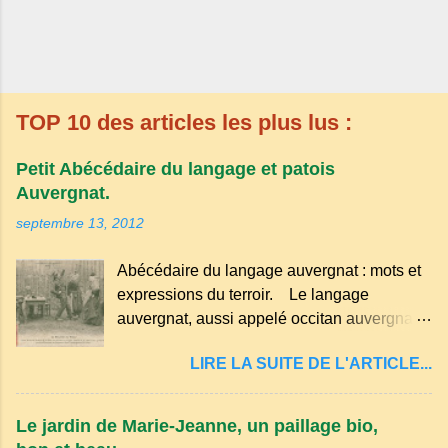
TOP 10 des articles les plus lus :
Petit Abécédaire du langage et patois
Auvergnat.
septembre 13, 2012
Abécédaire du langage auvergnat : mots et
expressions du terroir. Le langage
auvergnat, aussi appelé occitan auvergnat ,
est un dialecte de l'occitan parlé
LIRE LA SUITE DE L'ARTICLE...
principalement en Auvergne et dans
certaines parties du Massif central . Il
appartient à la famille des langues romanes
Le jardin de Marie-Jeanne, un paillage bio,
et est classé parmi les dialectes du nord-