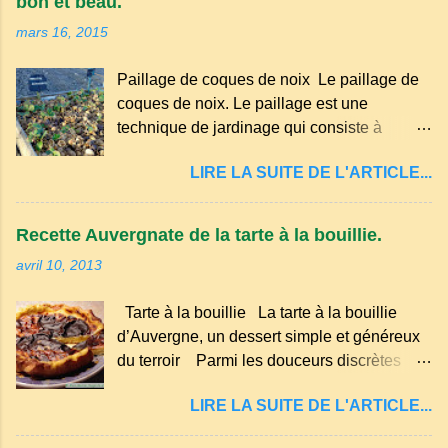
bon et beau.
occitan . Bien que le nombre de locuteurs
mars 16, 2015
ait diminué au fil des décennies, il reste une
langue riche en expressions et en traditions.
Paillage de coques de noix Le paillage de
Par exemple, on trouve des mots typiques
coques de noix. Le paillage est une
comme "agourer" (s'accroupir) ou "aze"
technique de jardinage qui consiste à
(âne, utilisé aussi pour désigner quelqu'un
recouvrir le sol avec des matériaux
de naïf). Souvenirs de la langue d’
LIRE LA SUITE DE L'ARTICLE...
organiques, minéraux ou synthétiques pour
Auvergne particulièrement du Puy-de-
le protéger et améliorer sa fertilité. Il
Dôme . A Adrillier : arbres de la famille...
présente plusieurs avantages : Réduction
Recette Auvergnate de la tarte à la bouillie.
des arrosages : Le paillage limite
avril 10, 2013
l'évaporation de l'eau et conserve l'humidité
du sol. Diminution des mauvaises herbes : Il
Tarte à la bouillie La tarte à la bouillie
empêche la lumière d'atteindre le sol, ce qui
d’Auvergne, un dessert simple et généreux
freine la germination des adventices.
du terroir Parmi les douceurs discrètes
Protection contre les intempéries : Il
mais inoubliables de la cuisine auvergnate,
préserve le sol du froid en hiver et de la
LIRE LA SUITE DE L'ARTICLE...
la tarte à la bouillie occupe une place à part.
chaleur excessive en été. Amélioration de la
Transmise de génération en génération, elle
structure du sol : Les paillis organiques se