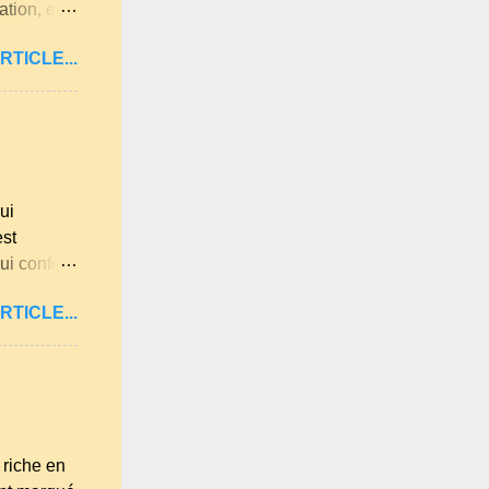
tion, elle
es
RTICLE...
Loire,
s les plus
 beaucoup
isines
a farine du
ui
est
ui confère
illard aux
RTICLE...
mande . Il
sel et 30 g
éférence,
riche en