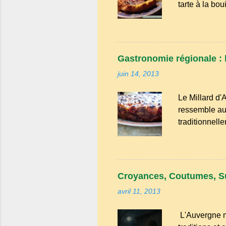
tarte à la bo
évoque les go
familiales où
tendresse. D
cette tarte ét
Gastronomie régionale : l
modestes : l
juin 14, 2013
de spécialités
rurales . Elle
Le Millard d'
grenier. Pas de
ressemble au 
traditionnell
une saveur int
cerises. Prév
faut aussi 3 
de beurre. C
Croyances, Coutumes, S
passez les so
avril 11, 2013
L'Auvergne m