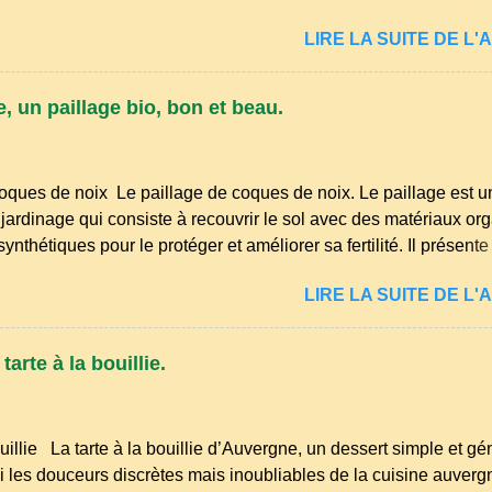
s langues romanes et est classé parmi les dialectes du nord-occ
LIRE LA SUITE DE L'A
ombre de locuteurs ait diminué au fil des décennies, il reste u
essions et en traditions. Par exemple, on trouve des mots typiq
r" (s'accroupir) ou "aze" (âne, utilisé aussi pour désigner que
, un paillage bio, bon et beau.
nirs de la langue d’ Auvergne particulièrement du Puy-de-Dôme
res de la famille...
oques de noix Le paillage de coques de noix. Le paillage est u
jardinage qui consiste à recouvrir le sol avec des matériaux or
nthétiques pour le protéger et améliorer sa fertilité. Il présente
éduction des arrosages : Le paillage limite l'évaporation de l'ea
LIRE LA SUITE DE L'A
midité du sol. Diminution des mauvaises herbes : Il empêche la
 sol, ce qui freine la germination des adventices. Protection cont
Il préserve le sol du froid en hiver et de la chaleur excessive en 
arte à la bouillie.
de la structure du sol : Les paillis organiques se décomposent e
la terre en humus. Bonsoir les amis, mars le mois du printemps
et les idées ne manquent pas pour enfin m'occuper de mon petit
uillie La tarte à la bouillie d’Auvergne, un dessert simple et g
yages et premiers semis sont à l...
 les douceurs discrètes mais inoubliables de la cuisine auvergn