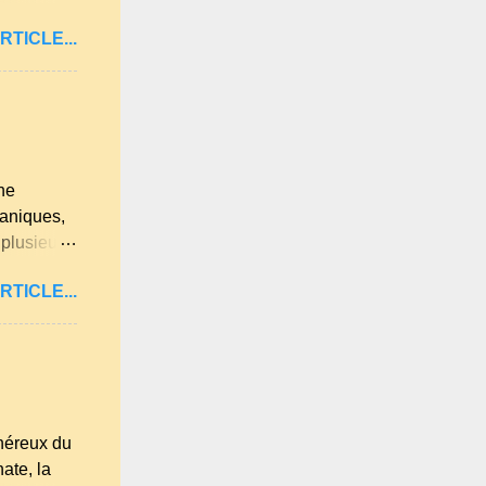
itan .
RTICLE...
ne langue
ues
lqu'un de
 . A
ne
ganiques,
 plusieurs
u et
RTICLE...
 lumière
re les
été.
t
 est déjà
 jardin.
énéreux du
ate, la