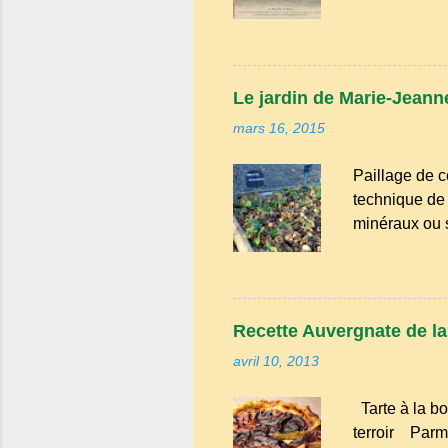
la famille de
Bien que le n
riche en expr
comme "agoure
Le jardin de Marie-Jeanne
naïf). Souve
mars 16, 2015
Adrillier : arb
Paillage de c
technique de 
minéraux ou sy
avantages : R
conserve l'hu
d'atteindre le
intempéries : 
Recette Auvergnate de la t
Amélioration 
avril 10, 2013
enrichissent 
bien avancé, 
Tarte à la bo
Tailles, netto
terroir Parmi