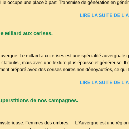
uillie occupe une place à part. Transmise de génération en généra
ûters d’enfance, les dimanches à la ferme et les grandes tablé
LIRE LA SUITE DE L'A
 l’on partageait des recettes simples, nourrissantes et pleines de
ans les campagnes du Puy‑de‑Dôme, du Cantal ou de la Haute‑
ait autrefois un dessert du quotidien, préparé avec les ingrédient
e Millard aux cerises.
ait, farine, sucre, œufs… et beaucoup de savoir‑faire. Comme
 auvergnates, la tarte à la bouillie est née de la sobriété des cu
 permettait d’utiliser le lait de la ferme, les œufs du poulailler et l
Auvergne Le millard aux cerises est une spécialité auvergnate q
 fioritures ...
clafoutis , mais avec une texture plus épaisse et généreuse. Il 
ement préparé avec des cerises noires non dénoyautées, ce qui l
ense et légèrement acidulée. il est facile et rapide à réaliser. M
LIRE LA SUITE DE L'A
oyez 500 g de cerises noires si possible , la tradition les recom
œufs, 250 g de farine, 50g de sucre un verre de lait, 1 pincée de 
ommencez par équeuter les cerises sans les dénoyauter de pr
uperstitions de nos campagnes.
us l'eau rapidement, puis séchez-les sur un torchon.
ystérieuse. Femmes des ombres. L'Auvergne est une région 