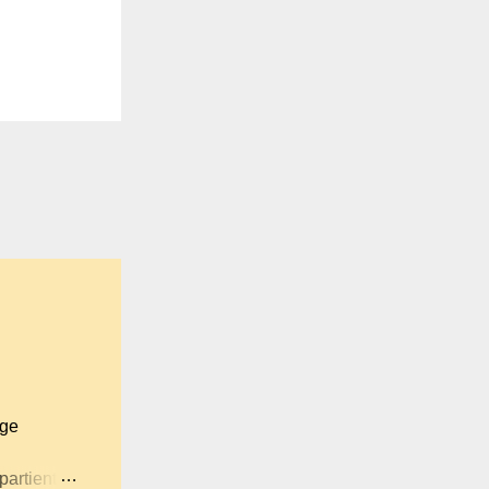
age
partient à