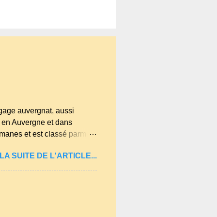
gage auvergnat, aussi
nt en Auvergne et dans
romanes et est classé parmi
 au fil des décennies, il
LA SUITE DE L'ARTICLE...
ouve des mots typiques
uelqu'un de naïf). Souvenirs
bres de la famille...