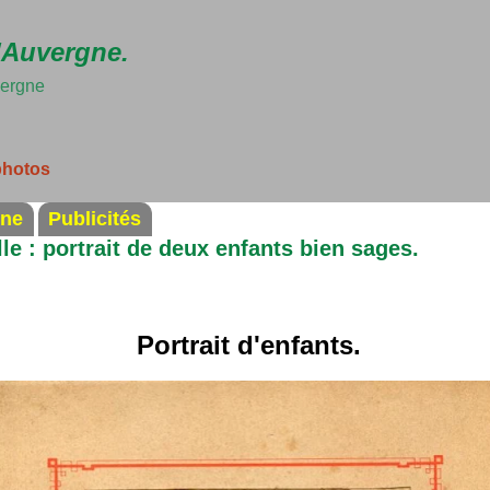
Accéder au contenu principal
'Auvergne.
vergne
photos
ine
Publicités
lle : portrait de deux enfants bien sages.
Portrait d'enfants.