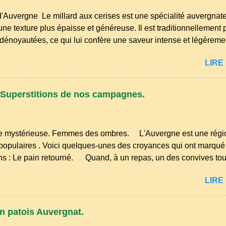
d'Auvergne Le millard aux cerises est une spécialité auvergnate
ne texture plus épaisse et généreuse. Il est traditionnellement
dénoyautées, ce qui lui confère une saveur intense et légèrement
aliser. Millard aux cerises. Prévoyez 500 g de cerises noires si po
LIRE 
. Il faut aussi 3 œufs, 250 g de farine, 50g de sucre un verre de
e. Commencez par équeuter les cerises sans les dénoyauter de
rapidement, puis séchez-les sur un torchon.
Superstitions de nos campagnes.
 mystérieuse. Femmes des ombres. L'Auvergne est une région 
populaires . Voici quelques-unes des croyances qui ont marqu
ns : Le pain retourné. Quand, à un repas, un des convives tour
hâtent de planter dans le morceau leur fourchette ou leur coute
LIRE 
 du pain s’en aperçoit, il remet le pain sur le bon coté, mais il d
l y a de couteaux ou de fourchettes enfoncées dans le pain.(A
mins. Quand deux chemins se rencontrent et se coupent, leur i
n patois Auvergnat.
i a un...