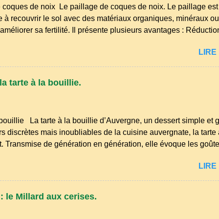
 coques de noix Le paillage de coques de noix. Le paillage es
e à recouvrir le sol avec des matériaux organiques, minéraux ou
 améliorer sa fertilité. Il présente plusieurs avantages : Réducti
mite l'évaporation de l'eau et conserve l'humidité du sol. Diminu
LIRE 
lumière d'atteindre le sol, ce qui freine la germination des adve
 : Il préserve le sol du froid en hiver et de la chaleur excessive 
u sol : Les paillis organiques se décomposent et enrichissent l
 tarte à la bouillie.
ars le mois du printemps est déjà bien avancé, et les idées ne
e mon petit jardin. Tailles, nettoyages et premiers semis sont à l
bouillie La tarte à la bouillie d’Auvergne, un dessert simple e
s discrètes mais inoubliables de la cuisine auvergnate, la tarte
t. Transmise de génération en génération, elle évoque les goût
et les grandes tablées familiales où l’on partageait des recettes 
LIRE 
 tendresse. Dans les campagnes du Puy‑de‑Dôme, du Cantal ou d
autrefois un dessert du quotidien, préparé avec les ingrédients les
s… et beaucoup de savoir‑faire. Comme beaucoup de spécialités
 le Millard aux cerises.
 née de la sobriété des cuisines rurales . Elle permettait d’utilise
r et la farine du grenier. Pas de fioritures ...