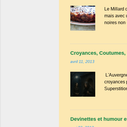
Le Millard 
mais avec u
noires non 
rapide à ré
recommande 
g de beurr
sous l'eau 
Croyances, Coutumes, 
avril 11, 2013
L'Auvergne
croyances 
Superstitio
voisins se 
propriétaire
de vin qu’i
quatre che
Devinettes et humour e
carrefour qu