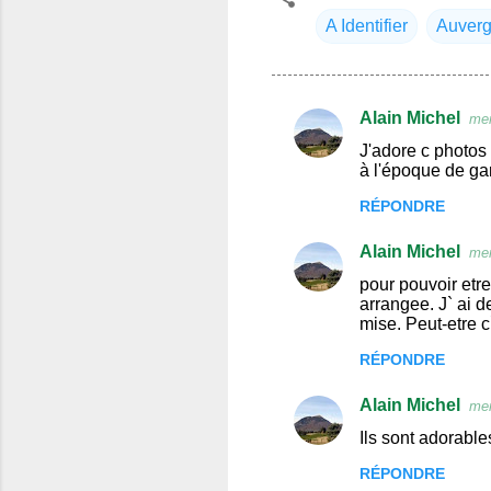
A Identifier
Auver
Alain Michel
mer
C
J'adore c photos 
o
à l'époque de ga
m
RÉPONDRE
m
Alain Michel
e
mer
n
pour pouvoir etre 
arrangee. J` ai d
t
mise. Peut-etre c`
a
RÉPONDRE
i
Alain Michel
r
mer
e
Ils sont adorable
s
RÉPONDRE