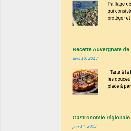
Paillage de
qui consist
protéger et
paillage li
empêche la 
intempéries
structure d
Recette Auvergnate de la
les amis, m
avril 10, 2013
m'occuper d
Tarte à la 
les douceur
place à par
à la ferme 
pleines de
tarte était 
sucre, œuf
Gastronomie régionale :
bouillie est
juin 14, 2013
du poulaille