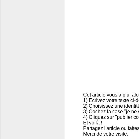
Cet article vous a plu, al
1) Ecrivez votre texte ci-
E
2) Choisissez une identit
n
3) Cochez la case "je ne 
r
4) Cliquez sur "publier 
e
Et voilà !
g
Partagez l'article ou faît
i
Merci de votre visite.
s