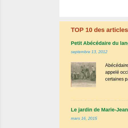
t
r
e
r
u
n
TOP 10 des articles 
c
o
m
Petit Abécédaire du lan
m
septembre 13, 2012
e
n
t
Abécédaire
a
appelé occi
i
r
certaines p
e
les dialect
reste une l
comme "agou
de la langu
Le jardin de Marie-Jean
mars 16, 2015