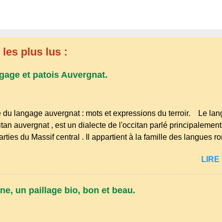
les plus lus :
gage et patois Auvergnat.
 du langage auvergnat : mots et expressions du terroir. Le lan
tan auvergnat , est un dialecte de l'occitan parlé principaleme
arties du Massif central . Il appartient à la famille des langues 
es du nord-occitan . Bien que le nombre de locuteurs ait diminué
LIRE 
angue riche en expressions et en traditions. Par exemple, on tr
rer" (s'accroupir) ou "aze" (âne, utilisé aussi pour désigner q
e d’ Auvergne particulièrement du Puy-de-Dôme . A Adrillier : ar
ne, un paillage bio, bon et beau.