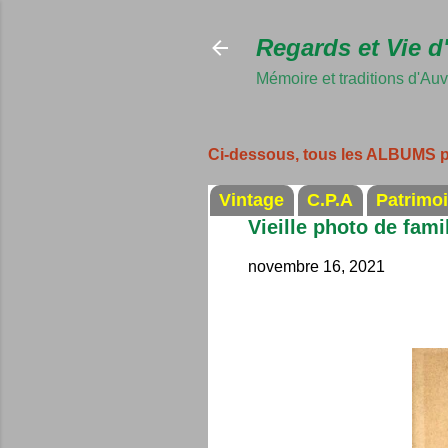
Regards et Vie d
Mémoire et traditions d'Au
Ci-dessous, tous les ALBUMS 
Vintage
C.P.A
Patrimo
Vieille photo de fami
novembre 16, 2021