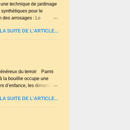
t une technique de jardinage
 synthétiques pour le
on des arrosages : Le
tion des mauvaises herbes : Il
LA SUITE DE L'ARTICLE...
ntices. Protection contre les
en été. Amélioration de la
a terre en humus. Bonsoir
 manquent pas pour enfin
...
t généreux du terroir Parmi
 à la bouillie occupe une
ers d’enfance, les dimanches
simples, nourrissantes et
LA SUITE DE L'ARTICLE...
e la Haute‑Loire, cette
 plus modestes : lait, farine,
 auvergnates, la tarte à la
r le lait de la ferme, les œufs