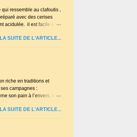
 qui ressemble au clafoutis ,
 préparé avec des cerises
 acidulée. il est facile et
ssible , la tradition les
LA SUITE DE L'ARTICLE...
 lait, 1 pincée de sel et 30
 préférence, passez les
riche en traditions et
é ses campagnes :
ne son pain à l’envers, les
au. Aussitôt que le
LA SUITE DE L'ARTICLE...
oit payer autant de bouteilles
rrondissement d’Ambert). Les
ntersection forme un