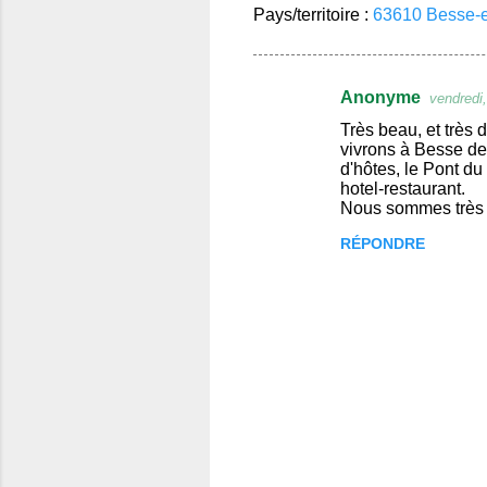
Pays/territoire :
63610 Besse-e
Anonyme
vendredi
C
Très beau, et très 
o
vivrons à Besse de
d'hôtes, le Pont du
m
hotel-restaurant.
m
Nous sommes très 
e
RÉPONDRE
n
t
a
i
r
e
s