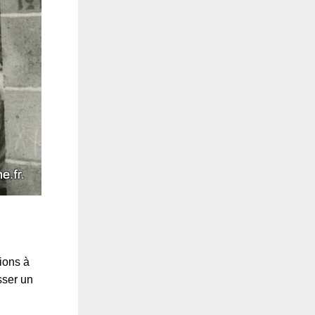
ions à
sser un