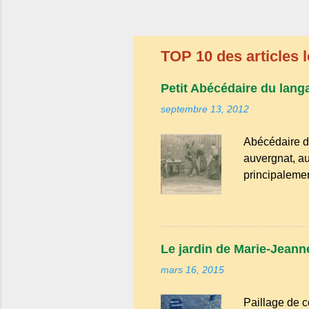
t
a
i
r
TOP 10 des articles l
e
Petit Abécédaire du lang
septembre 13, 2012
Abécédaire d
auvergnat, au
principalemen
la famille de
Bien que le n
riche en expr
comme "agoure
Le jardin de Marie-Jeanne
naïf). Souve
mars 16, 2015
Adrillier : arb
Paillage de c