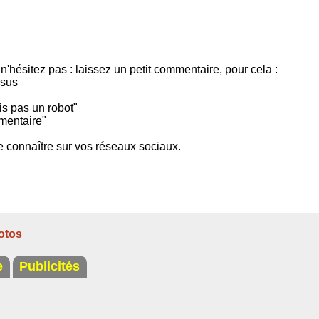
 n'hésitez pas : laissez un petit commentaire, pour cela :
ssus
is pas un robot"
mentaire"
-le connaître sur vos réseaux sociaux.
otos
e
Publicités