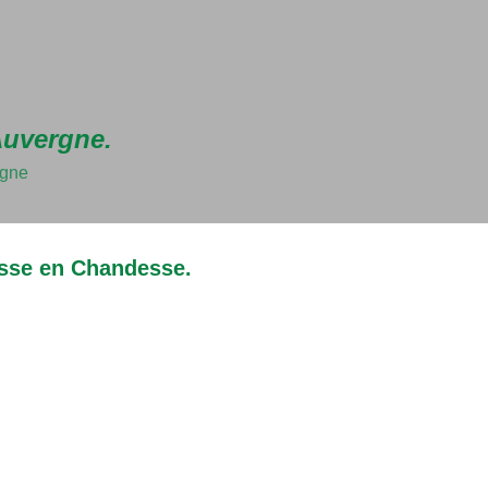
Accéder au contenu principal
Auvergne.
rgne
esse en Chandesse.