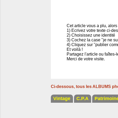
Cet article vous a plu, alors
1) Ecrivez votre texte ci-de
E
2) Choisissez une identité
n
3) Cochez la case "je ne su
r
4) Cliquez sur "publier com
e
Et voilà !
g
Partagez l'article ou faîtes
i
Merci de votre visite.
s
t
r
e
r
u
Ci-dessous, tous les ALBUMS ph
n
c
o
Vintage
C.P.A
Patrimoin
m
m
e
n