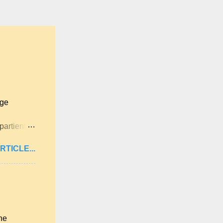
age
partient à
itan .
RTICLE...
ne langue
ues
lqu'un de
 . A
ne