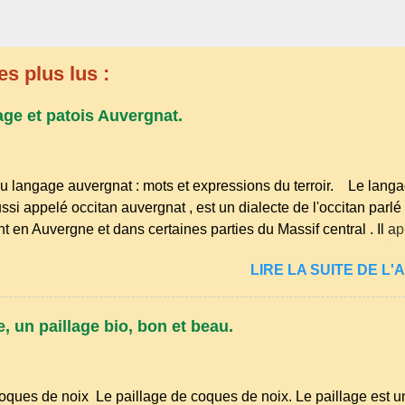
es plus lus :
age et patois Auvergnat.
u langage auvergnat : mots et expressions du terroir. Le lang
ssi appelé occitan auvergnat , est un dialecte de l'occitan parlé
t en Auvergne et dans certaines parties du Massif central . Il ap
s langues romanes et est classé parmi les dialectes du nord-occ
LIRE LA SUITE DE L'A
ombre de locuteurs ait diminué au fil des décennies, il reste u
essions et en traditions. Par exemple, on trouve des mots typiq
r" (s'accroupir) ou "aze" (âne, utilisé aussi pour désigner que
, un paillage bio, bon et beau.
nirs de la langue d’ Auvergne particulièrement du Puy-de-Dôme
res de la famille...
oques de noix Le paillage de coques de noix. Le paillage est u