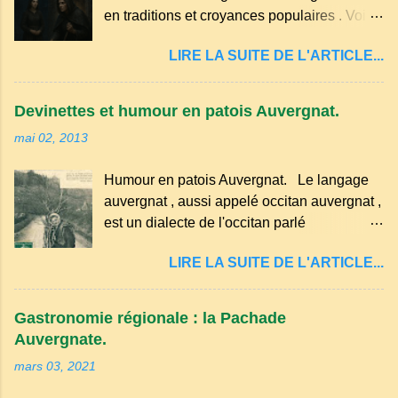
g de beurre. Commencez par équeuter les
en traditions et croyances populaires . Voici
cerises sans les dénoyauter de préférence,
quelques-unes des croyances qui ont
passez les sous l'eau rapidement, puis
LIRE LA SUITE DE L'ARTICLE...
marqué ses campagnes : Superstitions : Le
séchez-les sur un torchon.
pain retourné. Quand, à un repas, un des
convives tourne son pain à l’envers, les
Devinettes et humour en patois Auvergnat.
voisins se hâtent de planter dans le
mai 02, 2013
morceau leur fourchette ou leur couteau.
Aussitôt que le propriétaire du pain s’en
Humour en patois Auvergnat. Le langage
aperçoit, il remet le pain sur le bon coté,
auvergnat , aussi appelé occitan auvergnat ,
mais il doit payer autant de bouteilles de vin
est un dialecte de l'occitan parlé
qu’il y a de couteaux ou de fourchettes
principalement en Auvergne et dans
enfoncées dans le pain.(Arrondissement
LIRE LA SUITE DE L'ARTICLE...
certaines parties du Massif central . Il
d’Ambert). Les quatre chemins. Quand
appartient à la famille des langues romanes
deux chemins se rencontrent et se coupent,
et est classé parmi les dialectes du nord-
leur intersection forme un carrefour qui a
Gastronomie régionale : la Pachade
occitan . Bien que le nombre de locuteurs
un...
Auvergnate.
ait diminué, il reste présent dans certaines
mars 03, 2021
zones rurales et dans la culture populaire,
notamment à travers la musique