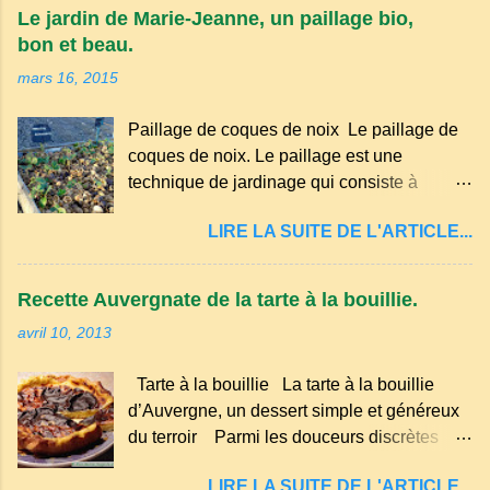
appartient à la famille des langues romanes
Le jardin de Marie-Jeanne, un paillage bio,
et est classé parmi les dialectes du nord-
bon et beau.
occitan . Bien que le nombre de locuteurs
mars 16, 2015
ait diminué au fil des décennies, il reste une
langue riche en expressions et en traditions.
Paillage de coques de noix Le paillage de
Par exemple, on trouve des mots typiques
coques de noix. Le paillage est une
comme "agourer" (s'accroupir) ou "aze"
technique de jardinage qui consiste à
(âne, utilisé aussi pour désigner quelqu'un
recouvrir le sol avec des matériaux
de naïf). Souvenirs de la langue d’
LIRE LA SUITE DE L'ARTICLE...
organiques, minéraux ou synthétiques pour
Auvergne particulièrement du Puy-de-
le protéger et améliorer sa fertilité. Il
Dôme . A Adrillier : arbres de la famille...
présente plusieurs avantages : Réduction
Recette Auvergnate de la tarte à la bouillie.
des arrosages : Le paillage limite
avril 10, 2013
l'évaporation de l'eau et conserve l'humidité
du sol. Diminution des mauvaises herbes : Il
Tarte à la bouillie La tarte à la bouillie
empêche la lumière d'atteindre le sol, ce qui
d’Auvergne, un dessert simple et généreux
freine la germination des adventices.
du terroir Parmi les douceurs discrètes
Protection contre les intempéries : Il
mais inoubliables de la cuisine auvergnate,
préserve le sol du froid en hiver et de la
LIRE LA SUITE DE L'ARTICLE...
la tarte à la bouillie occupe une place à part.