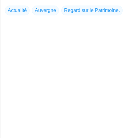
Actualité
Auvergne
Regard sur le Patrimoine.
C
o
m
m
e
n
t
a
i
r
e
s