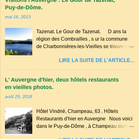
sur la commune de Biollet , un des plus
Puy-de-Dôme.
importants centres d'Europe. Dans un
mai 16, 2013
hameau isolé et calme, au milieu de la
nature un peu sauvage, le temple se dresse
Tazenat. Le Gour de Tazenat. D ans la
dans les nuages et brille au moindre rayon
région des Combrailles , s ur la commune
de soleil, attirant le regard. Bien entouré de
de Charbonnières-les-Vieilles se trouve le
verdure, d'un étang, d'une bambouseraie
cratère d'un ancien Maar basaltique (cratère
récente, d'ateliers d'art sacré, d'un jardin
LIRE LA SUITE DE L'ARTICLE...
d'explosion) rempli d’eau, appelé : le Lac de
des souvenirs tout cela dans un grand parc
Tazenat ou Tazanat, il est le premier et le
arboré.
plus au nord de la Chaîne des Puys qui en
L' Auvergne d'hier, deux hôtels restaurants
compte près de soixante. En Auvergne
en vieilles photos.
on dit : un " Gour " c 'est ainsi qu'on appelle
août 29, 2018
un rutoir sur lequel on fait rouire le chanvre,
(tremper). Longtemps considéré comme
Hôtel Vindrié, Champeau, 63 . Hôtels
"sans fond" et en forme d'entonnoir
Restaurants d'hier en Auvergne Nous voici
entraînant vers les entrailles de la terre, les
dans le Puy-de-Dôme , à Champeau dans
malheureux qui s'approchaient trop de
les gorges de la Sioule , sur la commune de