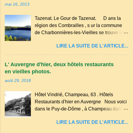
mai 16, 2013
hameau isolé et calme, au milieu de la
nature un peu sauvage, le temple se dresse
Tazenat. Le Gour de Tazenat. D ans la
dans les nuages et brille au moindre rayon
région des Combrailles , s ur la commune
de soleil, attirant le regard. Bien entouré de
de Charbonnières-les-Vieilles se trouve le
verdure, d'un étang, d'une bambouseraie
cratère d'un ancien Maar basaltique (cratère
récente, d'ateliers d'art sacré, d'un jardin
LIRE LA SUITE DE L'ARTICLE...
d'explosion) rempli d’eau, appelé : le Lac de
des souvenirs tout cela dans un grand parc
Tazenat ou Tazanat, il est le premier et le
arboré.
plus au nord de la Chaîne des Puys qui en
L' Auvergne d'hier, deux hôtels restaurants
compte près de soixante. En Auvergne
en vieilles photos.
on dit : un " Gour " c 'est ainsi qu'on appelle
août 29, 2018
un rutoir sur lequel on fait rouire le chanvre,
(tremper). Longtemps considéré comme
Hôtel Vindrié, Champeau, 63 . Hôtels
"sans fond" et en forme d'entonnoir
Restaurants d'hier en Auvergne Nous voici
entraînant vers les entrailles de la terre, les
dans le Puy-de-Dôme , à Champeau dans
malheureux qui s'approchaient trop de
les gorges de la Sioule , sur la commune de
LIRE LA SUITE DE L'ARTICLE...
Servant . L'Hôtel-Restaurant Vindrié était
réputé pour ses bonnes fritures, ses truites,