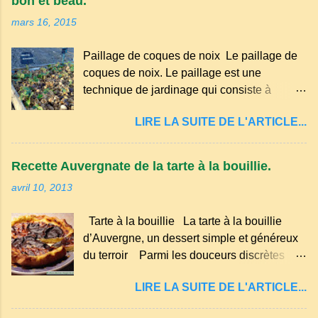
bon et beau.
occitan . Bien que le nombre de locuteurs
mars 16, 2015
ait diminué au fil des décennies, il reste une
langue riche en expressions et en traditions.
Paillage de coques de noix Le paillage de
Par exemple, on trouve des mots typiques
coques de noix. Le paillage est une
comme "agourer" (s'accroupir) ou "aze"
technique de jardinage qui consiste à
(âne, utilisé aussi pour désigner quelqu'un
recouvrir le sol avec des matériaux
de naïf). Souvenirs de la langue d’
LIRE LA SUITE DE L'ARTICLE...
organiques, minéraux ou synthétiques pour
Auvergne particulièrement du Puy-de-
le protéger et améliorer sa fertilité. Il
Dôme . A Adrillier : arbres de la famille...
présente plusieurs avantages : Réduction
Recette Auvergnate de la tarte à la bouillie.
des arrosages : Le paillage limite
avril 10, 2013
l'évaporation de l'eau et conserve l'humidité
du sol. Diminution des mauvaises herbes : Il
Tarte à la bouillie La tarte à la bouillie
empêche la lumière d'atteindre le sol, ce qui
d’Auvergne, un dessert simple et généreux
freine la germination des adventices.
du terroir Parmi les douceurs discrètes
Protection contre les intempéries : Il
mais inoubliables de la cuisine auvergnate,
préserve le sol du froid en hiver et de la
LIRE LA SUITE DE L'ARTICLE...
la tarte à la bouillie occupe une place à part.
chaleur excessive en été. Amélioration de la
Transmise de génération en génération, elle
structure du sol : Les paillis organiques se