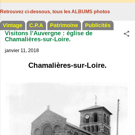
son jambon de pays et son poulet cocotte,
Retrouvez ci-dessous, tous les ALBUMS photos
selon les publicités. Dans un tel
Vintage
C.P.A
Patrimoine
Publicités
Visitons l'Auvergne : église de
Chamalières-sur-Loire.
janvier 11, 2018
Chamalières-sur-Loire.