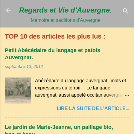
Accéder au c
Regards et Vie d'Auvergne.
Mémoire et traditions d'Auvergne
TOP 10 des articles les plus lus :
Petit Abécédaire du langage et patois
Auvergnat.
septembre 13, 2012
Abécédaire du langage auvergnat : mots et
expressions du terroir. Le langage
auvergnat, aussi appelé occitan auvergnat ,
est un dialecte de l'occitan parlé
LIRE LA SUITE DE L'ARTICLE...
principalement en Auvergne et dans
certaines parties du Massif central . Il
appartient à la famille des langues romanes
Le jardin de Marie-Jeanne, un paillage bio,
et est classé parmi les dialectes du nord-