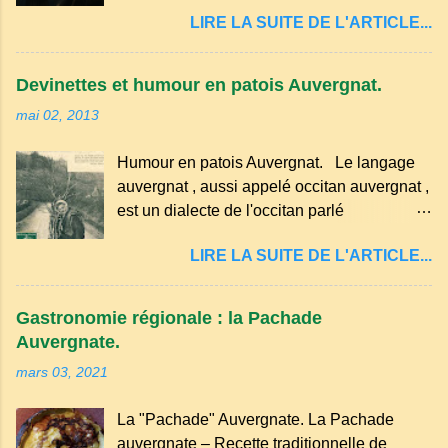
quelques-unes des croyances qui ont
passez les sous l'eau rapidement, puis
LIRE LA SUITE DE L'ARTICLE...
marqué ses campagnes : Superstitions : Le
séchez-les sur un torchon.
pain retourné. Quand, à un repas, un des
convives tourne son pain à l’envers, les
Devinettes et humour en patois Auvergnat.
voisins se hâtent de planter dans le
mai 02, 2013
morceau leur fourchette ou leur couteau.
Aussitôt que le propriétaire du pain s’en
Humour en patois Auvergnat. Le langage
aperçoit, il remet le pain sur le bon coté,
auvergnat , aussi appelé occitan auvergnat ,
mais il doit payer autant de bouteilles de vin
est un dialecte de l'occitan parlé
qu’il y a de couteaux ou de fourchettes
principalement en Auvergne et dans
enfoncées dans le pain.(Arrondissement
LIRE LA SUITE DE L'ARTICLE...
certaines parties du Massif central . Il
d’Ambert). Les quatre chemins. Quand
appartient à la famille des langues romanes
deux chemins se rencontrent et se coupent,
et est classé parmi les dialectes du nord-
leur intersection forme un carrefour qui a
Gastronomie régionale : la Pachade
occitan . Bien que le nombre de locuteurs
un...
Auvergnate.
ait diminué, il reste présent dans certaines
mars 03, 2021
zones rurales et dans la culture populaire,
notamment à travers la musique
La "Pachade" Auvergnate. La Pachade
traditionnelle et les contes. Il a aussi
auvergnate – Recette traditionnelle de