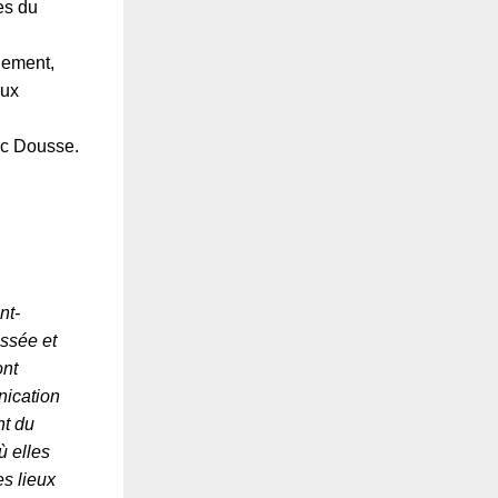
es du
gement,
aux
c Dousse.
nt-
ussée et
ont
nication
nt du
ù elles
es lieux