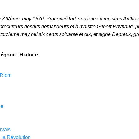
edy XIVème may 1670. Prononcé lad. sentence à maistres Anthoi
 procureurs desdits demandeurs et à maistre Gilbert Raynaud, p
atorzième may mil six cents soixante et dix, et signé Depreux, gref
tégorie : Histoire
 Riom
ne
rvais
 la Révolution