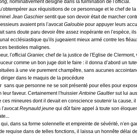
ong
, nominativement désigné dans la fulmination de l'official.
'obtempérer aux réquisitions de ce personnage et le chef de la
iminel
Jean Gaschier
sentit que son devoir était de marcher cont
ssieurs avaient pris l'avocat
Galoubie
pour appuyer leurs accu
ait sans doute paru devoir être assez inopérante en l'espèce, ils
ibunal ecclésiastique qu'ils jugeaient mieux armé contre les fléa
 ces bestioles malignes.
r, l'official
Granier,
chef de la justice de l'Eglise de Clermont, 
ouceur comme un bon juge doit le faire : il donna d’abord un tute
abituées à une vie purement champêtre, sans aucunes accointa
e diriger dans le maquis de la procédure
sans que personne ne se soit présenté pour elles pour expose
n leur faveur. Certainement l'huissier
Antoine Gaultier
sut lui au
e ces mineures dont il devait en conscience soutenir la cause, i
s l'avocat
Reynauld jeune
qui dût faire appel à toute son éloque
te...
 qui, dans sa forme solennelle et empreinte de sévérité, n'en g
 requise dans de telles fonctions, il laissa un honnête délai de