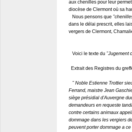
aux chenilles pour leur permett
diocèse de Clermont où sa haut
Nous pensons que
"chenill
dans le délai prescrit, elles l
vergers de Clermont, Chamaliè
Voici le texte du
"Jugement co
Extrait des Registres du greffe
" Noble Estienne Trottier si
Ferrand, maistre Jean Gaschie
siège présidial d'Auvergne dud
demandeurs en requeste tandan
contre certains animaux appell
dommage dans les vergiers des
peuvent porter dommage a ce qu'