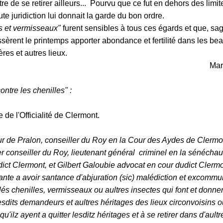
re de se retirer ailleurs... Pourvu que ce fut en dehors des limit
e juridiction lui donnait la garde du bon ordre.
es et vermisseaux"
furent sensibles à tous ces égards et que, sa
aissèrent le printemps apporter abondance et fertilité dans les be
res et autres lieux.
Mar
ntre les chenilles" :
 de l'Officialité de Clermont.
eur de Pralon, conseiller du Roy en la Cour des Aydes de Clermo
r conseiller du Roy, lieutenant général criminel en la sénécha
ict Clermont, et Gilbert Galoubie advocat en cour dudict Clerm
te a avoir santance d'abjuration (sic) malédiction et excommu
és chenilles, vermisseaux ou aultres insectes qui font et donne
dits demandeurs et aultres héritages des lieux circonvoisins o
ilz ayent a quitter lesditz héritages et à se retirer dans d'aultr