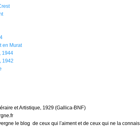
Crest
nt
44
st en Murat
, 1944
, 1942
e
éraire et Artistique, 1929 (Gallica-BNF)
ne.fr
e blog de ceux qui l'aiment et de ceux qui ne la connais