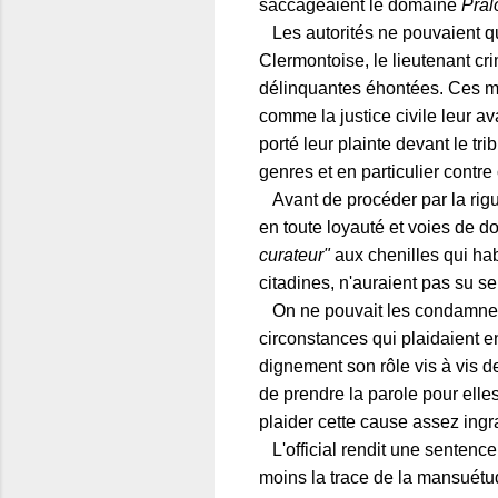
saccageaient le domaine
Pral
Les autorités ne pouvaient qu
Clermontoise, le lieutenant cr
délinquantes éhontées. Ces me
comme la justice civile leur av
porté leur plainte devant le tr
genres et en particulier contre
Avant de procéder par la rigueu
en toute loyauté et voies de d
curateur"
aux chenilles qui h
citadines, n'auraient pas su s
On ne pouvait les condamner 
circonstances qui plaidaient e
dignement son rôle vis à vis d
de prendre la parole pour elle
plaider cette cause assez ingra
L'official rendit une sentence
moins la trace de la mansuétude