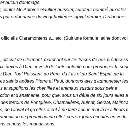
onner aucun dommage.
 contre Me Antoine Gaultier huissier, curateur nommé auxdites 
s par ordonnance du vingt-huitièmes apvril dernier, Deffandues
fficialis Claramontensis... etc. (Suit une formule latine dont voi
, official de Clermont, marchant sur les traces de nos prédécess
eux élevés à Dieu, investi de toute autorité pour prononcer la se
 Dieu Tout Puissant, du Père, du Fils et du Saint Esprit, de la
s saints apôtres Pierre et Paul, donnons avis d'admonester le
s et supplions les chenilles et animaux susdits sous peine
ion et d'anathème, pour que, sous un délai de six jours elles a
 des terroirs de Fontgiève, Chamalières, Aulnat, Gerzat, Malintra
, de Cloval et qu'elles aient à ne faire aucun mal là ni ailleurs
admonition ne produit aucun effet, ces six jours écoulés en vertu
ons et nous les maudissons.