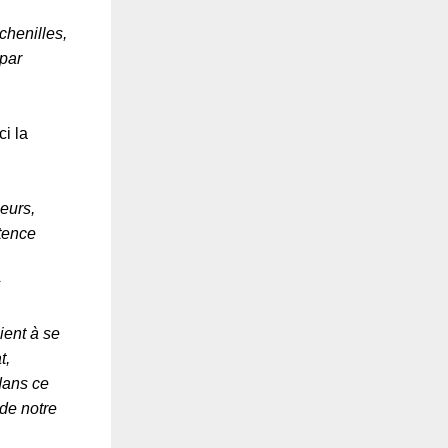
chenilles,
 par
ci la
eurs,
ntence
s
ient à se
t,
 dans ce
 de notre