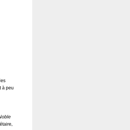
les
t à peu
Noble
étaire,