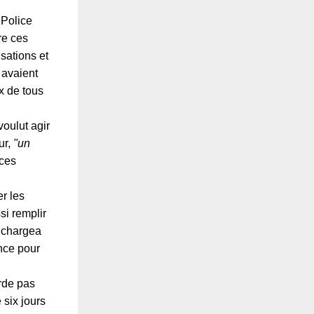
 Police
re ces
sations et
 avaient
ux de tous
voulut agir
ur,
"un
nces
r les
ssi remplir
l chargea
nce pour
arde pas
 six jours