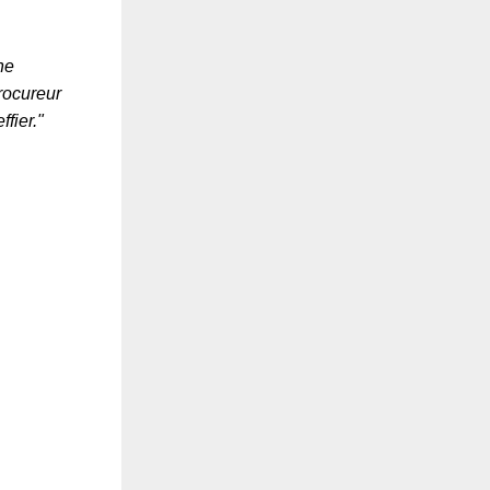
ne
rocureur
fier."