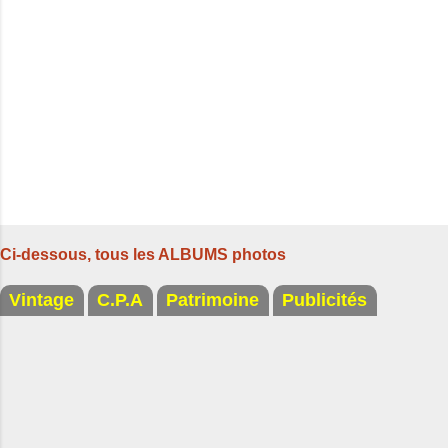
r
e
s
Ci-dessous, tous les ALBUMS photos
Vintage
C.P.A
Patrimoine
Publicités