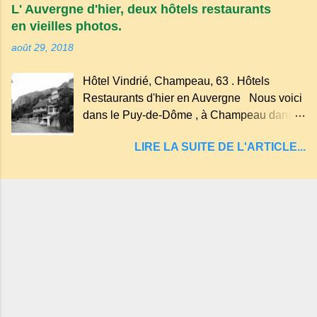
plus au nord de la Chaîne des Puys qui en
L' Auvergne d'hier, deux hôtels restaurants
compte près de soixante. En Auvergne
en vieilles photos.
on dit : un " Gour " c 'est ainsi qu'on appelle
août 29, 2018
un rutoir sur lequel on fait rouire le chanvre,
(tremper). Longtemps considéré comme
Hôtel Vindrié, Champeau, 63 . Hôtels
"sans fond" et en forme d'entonnoir
Restaurants d'hier en Auvergne Nous voici
entraînant vers les entrailles de la terre, les
dans le Puy-de-Dôme , à Champeau dans
malheureux qui s'approchaient trop de
les gorges de la Sioule , sur la commune de
LIRE LA SUITE DE L'ARTICLE...
Servant . L'Hôtel-Restaurant Vindrié était
réputé pour ses bonnes fritures, ses truites,
son jambon de pays et son poulet cocotte,
selon les publicités. Dans un tel