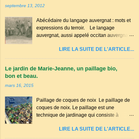
septembre 13, 2012
Abécédaire du langage auvergnat : mots et
expressions du terroir. Le langage
auvergnat, aussi appelé occitan auvergnat ,
est un dialecte de l'occitan parlé
LIRE LA SUITE DE L'ARTICLE...
principalement en Auvergne et dans
certaines parties du Massif central . Il
appartient à la famille des langues romanes
Le jardin de Marie-Jeanne, un paillage bio,
et est classé parmi les dialectes du nord-
bon et beau.
occitan . Bien que le nombre de locuteurs
mars 16, 2015
ait diminué au fil des décennies, il reste une
langue riche en expressions et en traditions.
Paillage de coques de noix Le paillage de
Par exemple, on trouve des mots typiques
coques de noix. Le paillage est une
comme "agourer" (s'accroupir) ou "aze"
technique de jardinage qui consiste à
(âne, utilisé aussi pour désigner quelqu'un
recouvrir le sol avec des matériaux
de naïf). Souvenirs de la langue d’
LIRE LA SUITE DE L'ARTICLE...
organiques, minéraux ou synthétiques pour
Auvergne particulièrement du Puy-de-
le protéger et améliorer sa fertilité. Il