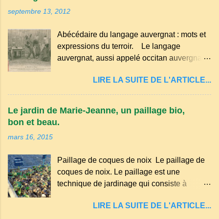
septembre 13, 2012
Abécédaire du langage auvergnat : mots et
expressions du terroir. Le langage
auvergnat, aussi appelé occitan auvergnat ,
est un dialecte de l'occitan parlé
LIRE LA SUITE DE L'ARTICLE...
principalement en Auvergne et dans
certaines parties du Massif central . Il
appartient à la famille des langues romanes
Le jardin de Marie-Jeanne, un paillage bio,
et est classé parmi les dialectes du nord-
bon et beau.
occitan . Bien que le nombre de locuteurs
mars 16, 2015
ait diminué au fil des décennies, il reste une
langue riche en expressions et en traditions.
Paillage de coques de noix Le paillage de
Par exemple, on trouve des mots typiques
coques de noix. Le paillage est une
comme "agourer" (s'accroupir) ou "aze"
technique de jardinage qui consiste à
(âne, utilisé aussi pour désigner quelqu'un
recouvrir le sol avec des matériaux
de naïf). Souvenirs de la langue d’
LIRE LA SUITE DE L'ARTICLE...
organiques, minéraux ou synthétiques pour
Auvergne particulièrement du Puy-de-
le protéger et améliorer sa fertilité. Il