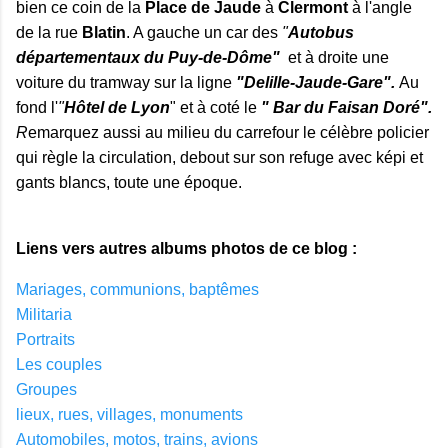
bien ce coin de la
Place de Jaude
à
Clermont
à l'angle
de la rue
Blatin
. A gauche un car des
"
Autobus
départementaux du Puy-de-Dôme"
et à droite une
voiture du tramway sur la ligne
"Delille-Jaude-
Gare
".
Au
fond l'
"
Hôtel de Lyon
" et à coté le
" Bar du Faisan Doré".
R
emarquez aussi au milieu du carrefour le célèbre policier
qui règle la circulation, debout sur son refuge avec képi et
gants blancs, toute une époque.
Liens vers autres albums photos de ce blog :
Mariages, communions, baptêmes
Militaria
Portraits
Les couples
Groupes
lieux, rues, villages, monuments
Automobiles, motos, trains, avions