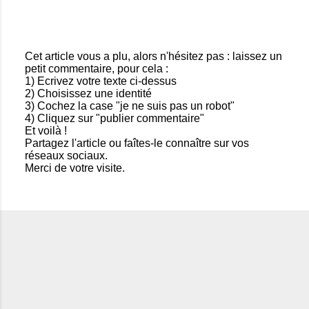
Cet article vous a plu, alors n'hésitez pas : laissez un
petit commentaire, pour cela :
E
1) Ecrivez votre texte ci-dessus
n
2) Choisissez une identité
r
3) Cochez la case "je ne suis pas un robot"
e
4) Cliquez sur "publier commentaire"
g
Et voilà !
i
Partagez l'article ou faîtes-le connaître sur vos
s
réseaux sociaux.
t
Merci de votre visite.
r
e
r
u
n
c
o
m
m
e
n
t