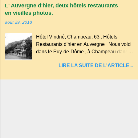
plus au nord de la Chaîne des Puys qui en
L' Auvergne d'hier, deux hôtels restaurants
compte près de soixante. En Auvergne
en vieilles photos.
on dit : un " Gour " c 'est ainsi qu'on appelle
août 29, 2018
un rutoir sur lequel on fait rouire le chanvre,
(tremper). Longtemps considéré comme
Hôtel Vindrié, Champeau, 63 . Hôtels
"sans fond" et en forme d'entonnoir
Restaurants d'hier en Auvergne Nous voici
entraînant vers les entrailles de la terre, les
dans le Puy-de-Dôme , à Champeau dans
malheureux qui s'approchaient trop de
les gorges de la Sioule , sur la commune de
LIRE LA SUITE DE L'ARTICLE...
Servant . L'Hôtel-Restaurant Vindrié était
réputé pour ses bonnes fritures, ses truites,
son jambon de pays et son poulet cocotte,
selon les publicités. Dans un tel