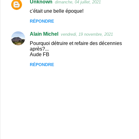
Unknown
dimanche, 04 juillet, 2021
C
c'était une belle époque!
o
RÉPONDRE
m
m
Alain Michel
vendredi, 19 novembre, 2021
e
Pourquoi détruire et refaire des décennies
n
après?...
Aude FB
t
RÉPONDRE
a
i
r
e
s