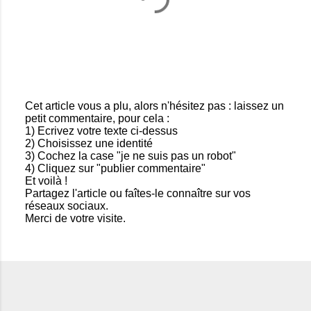
Cet article vous a plu, alors n'hésitez pas : laissez un
petit commentaire, pour cela :
E
1) Ecrivez votre texte ci-dessus
n
2) Choisissez une identité
r
3) Cochez la case "je ne suis pas un robot"
e
4) Cliquez sur "publier commentaire"
g
Et voilà !
i
Partagez l'article ou faîtes-le connaître sur vos
s
réseaux sociaux.
t
Merci de votre visite.
r
e
r
u
n
c
o
m