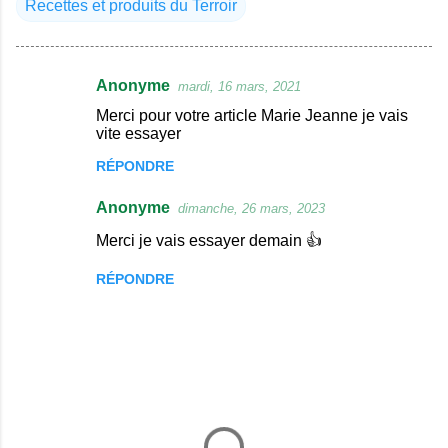
Recettes et produits du Terroir
Anonyme
mardi, 16 mars, 2021
C
Merci pour votre article Marie Jeanne je vais
o
vite essayer
m
RÉPONDRE
m
Anonyme
e
dimanche, 26 mars, 2023
n
Merci je vais essayer demain 👍
t
RÉPONDRE
a
i
r
e
s