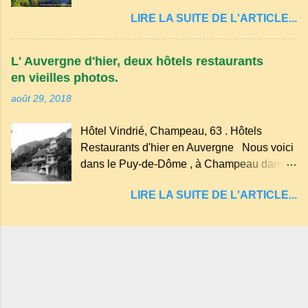
cratère d'un ancien Maar basaltique (cratère
récente, d'ateliers d'art sacré, d'un jardin
LIRE LA SUITE DE L'ARTICLE...
d'explosion) rempli d’eau, appelé : le Lac de
des souvenirs tout cela dans un grand parc
Tazenat ou Tazanat, il est le premier et le
arboré.
plus au nord de la Chaîne des Puys qui en
L' Auvergne d'hier, deux hôtels restaurants
compte près de soixante. En Auvergne
en vieilles photos.
on dit : un " Gour " c 'est ainsi qu'on appelle
août 29, 2018
un rutoir sur lequel on fait rouire le chanvre,
(tremper). Longtemps considéré comme
Hôtel Vindrié, Champeau, 63 . Hôtels
"sans fond" et en forme d'entonnoir
Restaurants d'hier en Auvergne Nous voici
entraînant vers les entrailles de la terre, les
dans le Puy-de-Dôme , à Champeau dans
malheureux qui s'approchaient trop de
les gorges de la Sioule , sur la commune de
LIRE LA SUITE DE L'ARTICLE...
Servant . L'Hôtel-Restaurant Vindrié était
réputé pour ses bonnes fritures, ses truites,
son jambon de pays et son poulet cocotte,
selon les publicités. Dans un tel