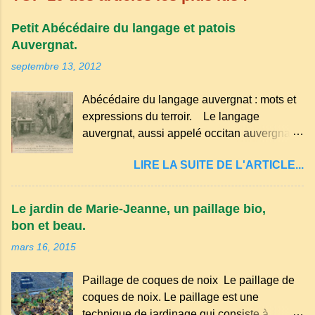
Petit Abécédaire du langage et patois
Auvergnat.
septembre 13, 2012
Abécédaire du langage auvergnat : mots et
expressions du terroir. Le langage
auvergnat, aussi appelé occitan auvergnat ,
est un dialecte de l'occitan parlé
LIRE LA SUITE DE L'ARTICLE...
principalement en Auvergne et dans
certaines parties du Massif central . Il
appartient à la famille des langues romanes
Le jardin de Marie-Jeanne, un paillage bio,
et est classé parmi les dialectes du nord-
bon et beau.
occitan . Bien que le nombre de locuteurs
mars 16, 2015
ait diminué au fil des décennies, il reste une
langue riche en expressions et en traditions.
Paillage de coques de noix Le paillage de
Par exemple, on trouve des mots typiques
coques de noix. Le paillage est une
comme "agourer" (s'accroupir) ou "aze"
technique de jardinage qui consiste à