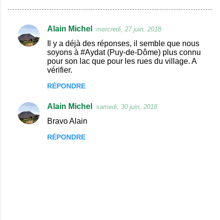
Alain Michel
mercredi, 27 juin, 2018
C
Il y a déjà des réponses, il semble que nous
o
soyons à #Aydat (Puy-de-Dôme) plus connu
pour son lac que pour les rues du village. A
m
vérifier.
m
RÉPONDRE
e
n
Alain Michel
samedi, 30 juin, 2018
t
Bravo Alain
a
RÉPONDRE
i
r
e
s