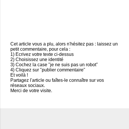
Cet article vous a plu, alors n'hésitez pas : laissez un
petit commentaire, pour cela :
E
1) Ecrivez votre texte ci-dessus
n
2) Choisissez une identité
r
3) Cochez la case "je ne suis pas un robot"
e
4) Cliquez sur "publier commentaire"
g
Et voilà !
i
Partagez l'article ou faîtes-le connaître sur vos
s
réseaux sociaux.
t
Merci de votre visite.
r
e
r
u
n
c
o
m