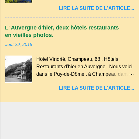
cratère d'un ancien Maar basaltique (cratère
récente, d'ateliers d'art sacré, d'un jardin
LIRE LA SUITE DE L'ARTICLE...
d'explosion) rempli d’eau, appelé : le Lac de
des souvenirs tout cela dans un grand parc
Tazenat ou Tazanat, il est le premier et le
arboré.
plus au nord de la Chaîne des Puys qui en
L' Auvergne d'hier, deux hôtels restaurants
compte près de soixante. En Auvergne
en vieilles photos.
on dit : un " Gour " c 'est ainsi qu'on appelle
août 29, 2018
un rutoir sur lequel on fait rouire le chanvre,
(tremper). Longtemps considéré comme
Hôtel Vindrié, Champeau, 63 . Hôtels
"sans fond" et en forme d'entonnoir
Restaurants d'hier en Auvergne Nous voici
entraînant vers les entrailles de la terre, les
dans le Puy-de-Dôme , à Champeau dans
malheureux qui s'approchaient trop de
les gorges de la Sioule , sur la commune de
LIRE LA SUITE DE L'ARTICLE...
Servant . L'Hôtel-Restaurant Vindrié était
réputé pour ses bonnes fritures, ses truites,
son jambon de pays et son poulet cocotte,
selon les publicités. Dans un tel