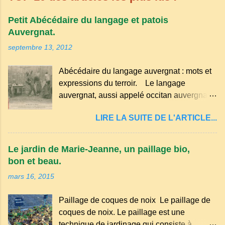
Petit Abécédaire du langage et patois
Auvergnat.
septembre 13, 2012
Abécédaire du langage auvergnat : mots et
expressions du terroir. Le langage
auvergnat, aussi appelé occitan auvergnat ,
est un dialecte de l'occitan parlé
LIRE LA SUITE DE L'ARTICLE...
principalement en Auvergne et dans
certaines parties du Massif central . Il
appartient à la famille des langues romanes
Le jardin de Marie-Jeanne, un paillage bio,
et est classé parmi les dialectes du nord-
bon et beau.
occitan . Bien que le nombre de locuteurs
mars 16, 2015
ait diminué au fil des décennies, il reste une
langue riche en expressions et en traditions.
Paillage de coques de noix Le paillage de
Par exemple, on trouve des mots typiques
coques de noix. Le paillage est une
comme "agourer" (s'accroupir) ou "aze"
technique de jardinage qui consiste à