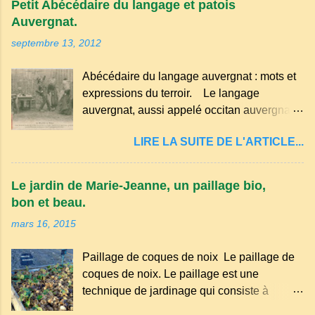
Petit Abécédaire du langage et patois
Auvergnat.
septembre 13, 2012
Abécédaire du langage auvergnat : mots et
expressions du terroir. Le langage
auvergnat, aussi appelé occitan auvergnat ,
est un dialecte de l'occitan parlé
LIRE LA SUITE DE L'ARTICLE...
principalement en Auvergne et dans
certaines parties du Massif central . Il
appartient à la famille des langues romanes
Le jardin de Marie-Jeanne, un paillage bio,
et est classé parmi les dialectes du nord-
bon et beau.
occitan . Bien que le nombre de locuteurs
mars 16, 2015
ait diminué au fil des décennies, il reste une
langue riche en expressions et en traditions.
Paillage de coques de noix Le paillage de
Par exemple, on trouve des mots typiques
coques de noix. Le paillage est une
comme "agourer" (s'accroupir) ou "aze"
technique de jardinage qui consiste à
(âne, utilisé aussi pour désigner quelqu'un
recouvrir le sol avec des matériaux
de naïf). Souvenirs de la langue d’