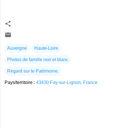
Auvergne
Haute-Loire
Photos de famille noir et blanc
Regard sur le Patrimoine.
Pays/territoire :
43430 Fay-sur-Lignon, France
C
o
m
m
e