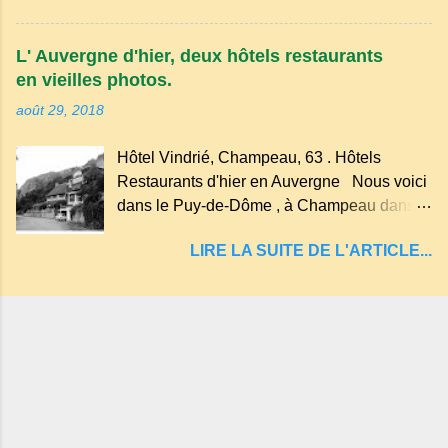
des souvenirs tout cela dans un grand parc
Tazenat ou Tazanat, il est le premier et le
arboré.
plus au nord de la Chaîne des Puys qui en
L' Auvergne d'hier, deux hôtels restaurants
compte près de soixante. En Auvergne
en vieilles photos.
on dit : un " Gour " c 'est ainsi qu'on appelle
août 29, 2018
un rutoir sur lequel on fait rouire le chanvre,
(tremper). Longtemps considéré comme
Hôtel Vindrié, Champeau, 63 . Hôtels
"sans fond" et en forme d'entonnoir
Restaurants d'hier en Auvergne Nous voici
entraînant vers les entrailles de la terre, les
dans le Puy-de-Dôme , à Champeau dans
malheureux qui s'approchaient trop de
les gorges de la Sioule , sur la commune de
LIRE LA SUITE DE L'ARTICLE...
Servant . L'Hôtel-Restaurant Vindrié était
réputé pour ses bonnes fritures, ses truites,
son jambon de pays et son poulet cocotte,
selon les publicités. Dans un tel