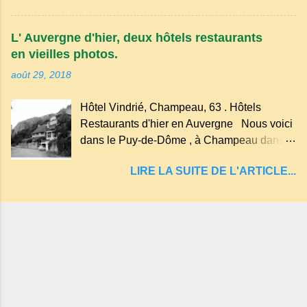
des souvenirs tout cela dans un grand parc
Tazenat ou Tazanat, il est le premier et le
arboré.
plus au nord de la Chaîne des Puys qui en
L' Auvergne d'hier, deux hôtels restaurants
compte près de soixante. En Auvergne
en vieilles photos.
on dit : un " Gour " c 'est ainsi qu'on appelle
août 29, 2018
un rutoir sur lequel on fait rouire le chanvre,
(tremper). Longtemps considéré comme
Hôtel Vindrié, Champeau, 63 . Hôtels
"sans fond" et en forme d'entonnoir
Restaurants d'hier en Auvergne Nous voici
entraînant vers les entrailles de la terre, les
dans le Puy-de-Dôme , à Champeau dans
malheureux qui s'approchaient trop de
les gorges de la Sioule , sur la commune de
LIRE LA SUITE DE L'ARTICLE...
Servant . L'Hôtel-Restaurant Vindrié était
réputé pour ses bonnes fritures, ses truites,
son jambon de pays et son poulet cocotte,
selon les publicités. Dans un tel