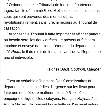
" Ordonnent que le Tribunal criminel du département
jugera tant le dénommé
Rouzet
et ses complices que tous
ceux qui sont prévenus des mêmes délits,
révolutionnairement, sans juré, ni recours au Tribunal de
cassation.
" Autorisent le Tribunal à faire imprimer et afficher partout
où besoin sera, les deux arrêtés. Le présent arrêté sera
imprimé et envoyé dans toute l'étendue du département.
"A
Riom,
le 6 du mois de frimaire, l'an II de la République
une et indivisible.
(signé) :
Arist. Couthon, Maignet
.
C'est un véritable affolement. Des Commissaires du
département sont expédiés d'urgence sur les lieux pour
faire une enquête. Le malheureux curé
Rouzet
est
empoigné et ligoté. Deux citoyens, François
Raynaud
et
André
Mezeix
, découvrent la cachette où l'on avait enfoui