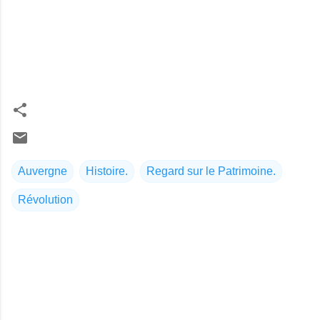
Auvergne
Histoire.
Regard sur le Patrimoine.
Révolution
C
o
m
m
e