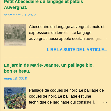
Petit Abécédaire du langage et patois
Auvergnat.
septembre 13, 2012
Abécédaire du langage auvergnat : mots et
expressions du terroir. Le langage
auvergnat, aussi appelé occitan auvergnat ,
est un dialecte de l'occitan parlé
LIRE LA SUITE DE L'ARTICLE...
principalement en Auvergne et dans
certaines parties du Massif central . Il
appartient à la famille des langues romanes
Le jardin de Marie-Jeanne, un paillage bio,
et est classé parmi les dialectes du nord-
bon et beau.
occitan . Bien que le nombre de locuteurs
mars 16, 2015
ait diminué au fil des décennies, il reste une
langue riche en expressions et en traditions.
Paillage de coques de noix Le paillage de
Par exemple, on trouve des mots typiques
coques de noix. Le paillage est une
comme "agourer" (s'accroupir) ou "aze"
technique de jardinage qui consiste à
(âne, utilisé aussi pour désigner quelqu'un
recouvrir le sol avec des matériaux
de naïf). Souvenirs de la langue d’