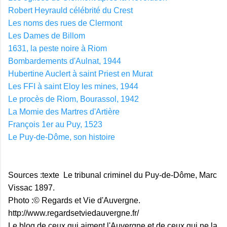
Robert Heyrauld célébrité du Crest
Les noms des rues de Clermont
Les Dames de Billom
1631, la peste noire à Riom
Bombardements d'Aulnat, 1944
Hubertine Auclert à saint Priest en Murat
Les FFI à saint Eloy les mines, 1944
Le procès de Riom, Bourassol, 1942
La Momie des Martres d'Artière
François 1er au Puy, 1523
Le Puy-de-Dôme, son histoire
Sources :texte Le tribunal criminel du Puy-de-Dôme, Marc
Vissac 1897.
Photo :© Regards et Vie d'Auvergne.
http://www.regardsetviedauvergne.fr/
Le blog de ceux qui aiment l'Auvergne et de ceux qui ne la