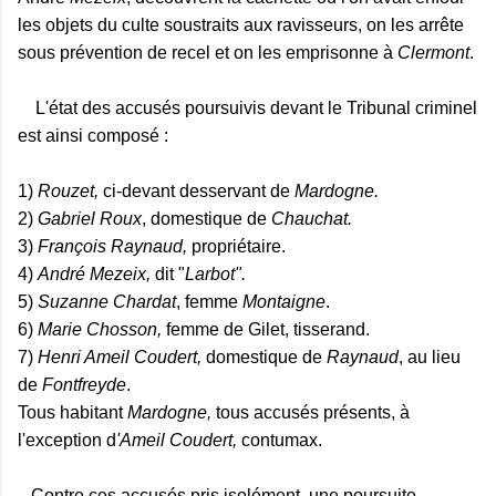
les objets du culte soustraits aux ravisseurs, on les arrête
sous prévention de recel et on les emprisonne à
Clermont
.
L'état des accusés poursuivis devant le Tribunal criminel
est ainsi composé :
1)
Rouzet,
ci-devant desservant de
Mardogne.
2)
Gabriel Roux
, domestique de
Chauchat.
3)
François Raynaud,
propriétaire.
4)
André Mezeix,
dit "
Larbot".
5)
Suzanne Chardat
, femme
Montaigne
.
6)
Marie Chosson,
femme de Gilet, tisserand.
7)
Henri Ameil Coudert,
domestique de
Raynaud
, au lieu
de
Fontfreyde
.
Tous habitant
Mardogne,
tous accusés présents, à
l'exception d
'Ameil
Coudert,
contumax.
Contre ces accusés pris isolément, une poursuite