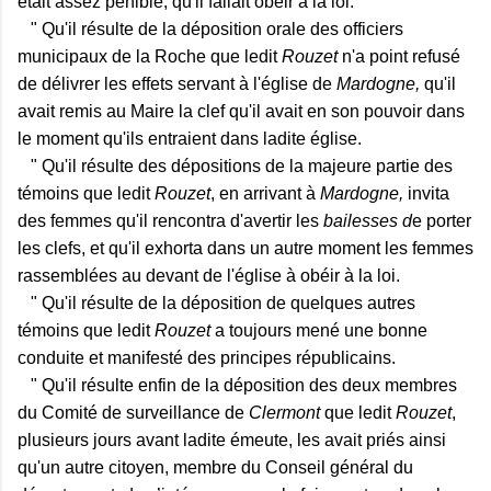
était assez pénible, qu'il fallait obéir à la loi.
" Qu'il résulte de la déposition orale des officiers
municipaux de la Roche que ledit
Rouzet
n'a point refusé
de délivrer les effets servant à l'église de
Mardogne,
qu'il
avait remis au Maire la clef qu'il avait en son pouvoir dans
le moment qu'ils entraient dans ladite église.
" Qu'il résulte des dépositions de la majeure partie des
témoins que ledit
Rouzet
, en arrivant à
Mardogne,
invita
des femmes qu'il rencontra d'avertir les
bailesses d
e porter
les clefs, et qu'il exhorta dans un autre moment les femmes
rassemblées au devant de l'église à obéir à la loi.
" Qu'il résulte de la déposition de quelques autres
témoins que ledit
Rouzet
a toujours mené une bonne
conduite et manifesté des principes républicains.
" Qu'il résulte enfin de la déposition des deux membres
du Comité de surveillance de
Clermont
que ledit
Rouzet
,
plusieurs jours avant ladite émeute, les avait priés ainsi
qu'un autre citoyen, membre du Conseil général du