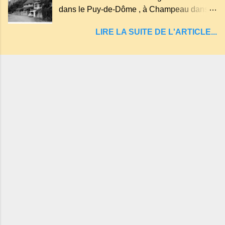
entraînant vers les entrailles de la terre, les
dans le Puy-de-Dôme , à Champeau dans
malheureux qui s'approchaient trop de
les gorges de la Sioule , sur la commune de
LIRE LA SUITE DE L'ARTICLE...
Servant . L'Hôtel-Restaurant Vindrié était
réputé pour ses bonnes fritures, ses truites,
son jambon de pays et son poulet cocotte,
selon les publicités. Dans un tel