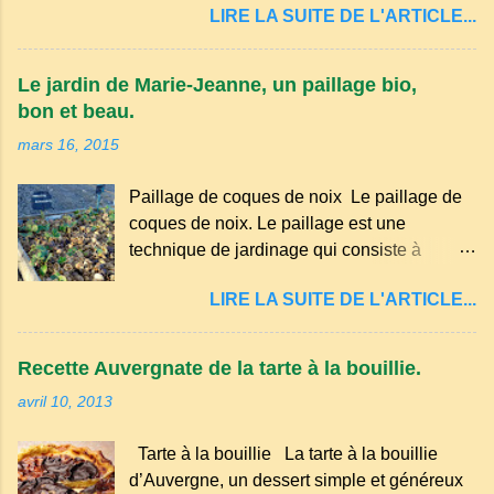
LIRE LA SUITE DE L'ARTICLE...
principalement en Auvergne et dans
certaines parties du Massif central . Il
appartient à la famille des langues romanes
Le jardin de Marie-Jeanne, un paillage bio,
et est classé parmi les dialectes du nord-
bon et beau.
occitan . Bien que le nombre de locuteurs
mars 16, 2015
ait diminué au fil des décennies, il reste une
langue riche en expressions et en traditions.
Paillage de coques de noix Le paillage de
Par exemple, on trouve des mots typiques
coques de noix. Le paillage est une
comme "agourer" (s'accroupir) ou "aze"
technique de jardinage qui consiste à
(âne, utilisé aussi pour désigner quelqu'un
recouvrir le sol avec des matériaux
de naïf). Souvenirs de la langue d’
LIRE LA SUITE DE L'ARTICLE...
organiques, minéraux ou synthétiques pour
Auvergne particulièrement du Puy-de-
le protéger et améliorer sa fertilité. Il
Dôme . A Adrillier : arbres de la famille...
présente plusieurs avantages : Réduction
Recette Auvergnate de la tarte à la bouillie.
des arrosages : Le paillage limite
avril 10, 2013
l'évaporation de l'eau et conserve l'humidité
du sol. Diminution des mauvaises herbes : Il
Tarte à la bouillie La tarte à la bouillie
empêche la lumière d'atteindre le sol, ce qui
d’Auvergne, un dessert simple et généreux
freine la germination des adventices.