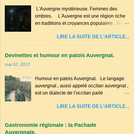
faut aussi 3 œufs, 250 g de farine, 50g de
Pas de fioritures ...
L'Auvergne mystérieuse. Femmes des
sucre un verre de lait, 1 pincée de sel et 30
ombres. L'Auvergne est une région riche
g de beurre. Commencez par équeuter les
en traditions et croyances populaires . Voici
cerises sans les dénoyauter de préférence,
quelques-unes des croyances qui ont
passez les sous l'eau rapidement, puis
LIRE LA SUITE DE L'ARTICLE...
marqué ses campagnes : Superstitions : Le
séchez-les sur un torchon.
pain retourné. Quand, à un repas, un des
convives tourne son pain à l’envers, les
Devinettes et humour en patois Auvergnat.
voisins se hâtent de planter dans le
mai 02, 2013
morceau leur fourchette ou leur couteau.
Aussitôt que le propriétaire du pain s’en
Humour en patois Auvergnat. Le langage
aperçoit, il remet le pain sur le bon coté,
auvergnat , aussi appelé occitan auvergnat ,
mais il doit payer autant de bouteilles de vin
est un dialecte de l'occitan parlé
qu’il y a de couteaux ou de fourchettes
principalement en Auvergne et dans
enfoncées dans le pain.(Arrondissement
LIRE LA SUITE DE L'ARTICLE...
certaines parties du Massif central . Il
d’Ambert). Les quatre chemins. Quand
appartient à la famille des langues romanes
deux chemins se rencontrent et se coupent,
et est classé parmi les dialectes du nord-
leur intersection forme un carrefour qui a
Gastronomie régionale : la Pachade
occitan . Bien que le nombre de locuteurs
un...
Auvergnate.