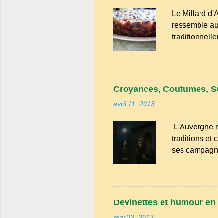
rurales . Elle
Le Millard d'
grenier. Pas de
ressemble au 
traditionnell
une saveur int
cerises. Prév
faut aussi 3 
de beurre. C
Croyances, Coutumes, S
passez les so
avril 11, 2013
L'Auvergne m
traditions et
ses campagne
convives tour
leur fourchet
remet le pain 
couteaux ou 
Devinettes et humour en 
quatre chemi
mai 02, 2013