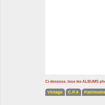
t
a
i
r
e
s
Ci-dessous, tous les ALBUMS ph
Vintage
C.P.A
Patrimoin