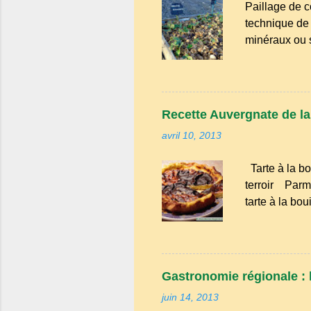
Paillage de c
technique de 
minéraux ou sy
avantages : R
conserve l'hu
d'atteindre le
intempéries : 
Recette Auvergnate de la t
Amélioration 
avril 10, 2013
enrichissent 
bien avancé, 
Tarte à la bo
Tailles, netto
terroir Parmi
tarte à la bo
évoque les go
familiales où
tendresse. D
cette tarte ét
Gastronomie régionale : l
modestes : l
juin 14, 2013
de spécialités