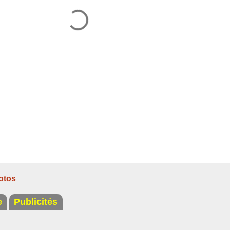
otos
e
Publicités