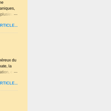
ne
ganiques,
 plusieurs
u et
RTICLE...
 lumière
re les
été.
t
 est déjà
 jardin.
énéreux du
ate, la
tion, elle
es
RTICLE...
Loire,
s les plus
 beaucoup
isines