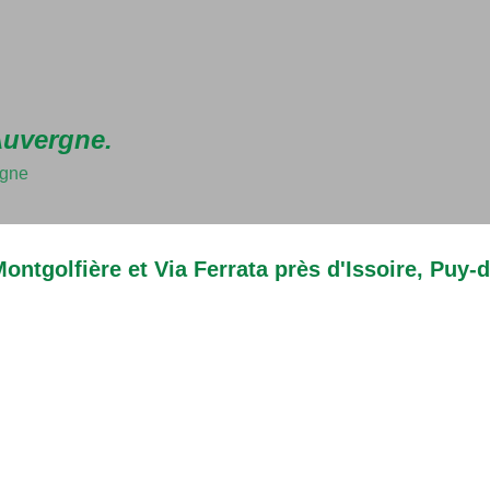
Accéder au contenu principal
Auvergne.
rgne
ontgolfière et Via Ferrata près d'Issoire, Puy-d