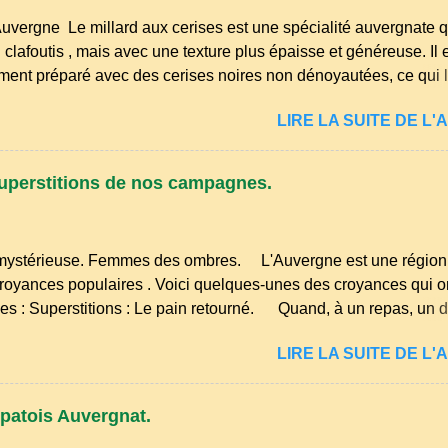
 permettait d’utiliser le lait de la ferme, les œufs du poulailler et l
Auvergne Le millard aux cerises est une spécialité auvergnate q
 fioritures ...
clafoutis , mais avec une texture plus épaisse et généreuse. Il 
ement préparé avec des cerises noires non dénoyautées, ce qui l
ense et légèrement acidulée. il est facile et rapide à réaliser. M
LIRE LA SUITE DE L'A
oyez 500 g de cerises noires si possible , la tradition les recom
œufs, 250 g de farine, 50g de sucre un verre de lait, 1 pincée de 
ommencez par équeuter les cerises sans les dénoyauter de pr
uperstitions de nos campagnes.
us l'eau rapidement, puis séchez-les sur un torchon.
ystérieuse. Femmes des ombres. L'Auvergne est une région 
 croyances populaires . Voici quelques-unes des croyances qui 
s : Superstitions : Le pain retourné. Quand, à un repas, un 
ne son pain à l’envers, les voisins se hâtent de planter dans le
LIRE LA SUITE DE L'A
te ou leur couteau. Aussitôt que le propriétaire du pain s’en aper
sur le bon coté, mais il doit payer autant de bouteilles de vin qu’
de fourchettes enfoncées dans le pain.(Arrondissement d’Ambe
patois Auvergnat.
ns. Quand deux chemins se rencontrent et se coupent, leur int