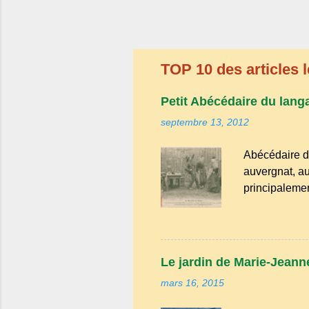
TOP 10 des articles l
Petit Abécédaire du lang
septembre 13, 2012
Abécédaire d
auvergnat, au
principalemen
la famille de
Bien que le n
riche en expr
comme "agoure
Le jardin de Marie-Jeanne
naïf). Souve
mars 16, 2015
Adrillier : arb