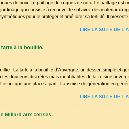
oques de noix Le paillage de coques de noix. Le paillage est u
jardinage qui consiste à recouvrir le sol avec des matériaux or
nthétiques pour le protéger et améliorer sa fertilité. Il présente
éduction des arrosages : Le paillage limite l'évaporation de l'ea
LIRE LA SUITE DE L'A
midité du sol. Diminution des mauvaises herbes : Il empêche la
 sol, ce qui freine la germination des adventices. Protection cont
Il préserve le sol du froid en hiver et de la chaleur excessive en 
arte à la bouillie.
de la structure du sol : Les paillis organiques se décomposent e
la terre en humus. Bonsoir les amis, mars le mois du printemps
et les idées ne manquent pas pour enfin m'occuper de mon petit
uillie La tarte à la bouillie d’Auvergne, un dessert simple et g
yages et premiers semis sont à l...
 les douceurs discrètes mais inoubliables de la cuisine auvergn
uillie occupe une place à part. Transmise de génération en généra
ûters d’enfance, les dimanches à la ferme et les grandes tablé
LIRE LA SUITE DE L'A
 l’on partageait des recettes simples, nourrissantes et pleines de
ans les campagnes du Puy‑de‑Dôme, du Cantal ou de la Haute‑
ait autrefois un dessert du quotidien, préparé avec les ingrédient
e Millard aux cerises.
ait, farine, sucre, œufs… et beaucoup de savoir‑faire. Comme
 auvergnates, la tarte à la bouillie est née de la sobriété des cu