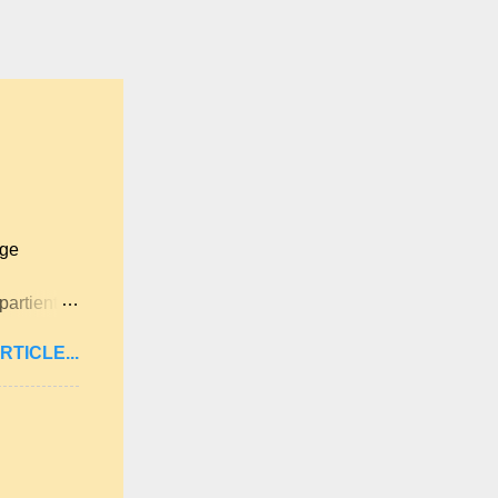
age
partient à
itan .
RTICLE...
ne langue
ues
lqu'un de
 . A