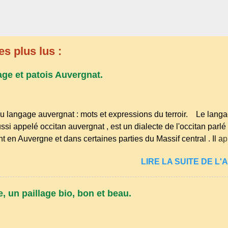
es plus lus :
age et patois Auvergnat.
u langage auvergnat : mots et expressions du terroir. Le lang
ssi appelé occitan auvergnat , est un dialecte de l'occitan parlé
t en Auvergne et dans certaines parties du Massif central . Il ap
s langues romanes et est classé parmi les dialectes du nord-occ
LIRE LA SUITE DE L'A
ombre de locuteurs ait diminué au fil des décennies, il reste u
essions et en traditions. Par exemple, on trouve des mots typiq
r" (s'accroupir) ou "aze" (âne, utilisé aussi pour désigner que
, un paillage bio, bon et beau.
nirs de la langue d’ Auvergne particulièrement du Puy-de-Dôme
res de la famille...