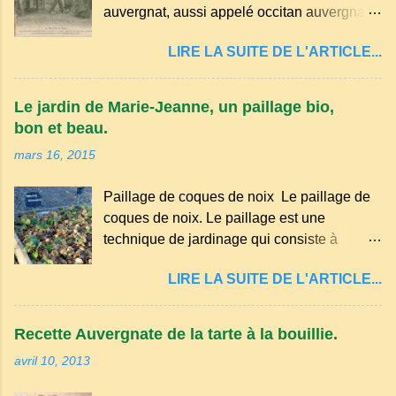
auvergnat, aussi appelé occitan auvergnat ,
est un dialecte de l'occitan parlé
LIRE LA SUITE DE L'ARTICLE...
principalement en Auvergne et dans
certaines parties du Massif central . Il
appartient à la famille des langues romanes
Le jardin de Marie-Jeanne, un paillage bio,
et est classé parmi les dialectes du nord-
bon et beau.
occitan . Bien que le nombre de locuteurs
mars 16, 2015
ait diminué au fil des décennies, il reste une
langue riche en expressions et en traditions.
Paillage de coques de noix Le paillage de
Par exemple, on trouve des mots typiques
coques de noix. Le paillage est une
comme "agourer" (s'accroupir) ou "aze"
technique de jardinage qui consiste à
(âne, utilisé aussi pour désigner quelqu'un
recouvrir le sol avec des matériaux
de naïf). Souvenirs de la langue d’
LIRE LA SUITE DE L'ARTICLE...
organiques, minéraux ou synthétiques pour
Auvergne particulièrement du Puy-de-
le protéger et améliorer sa fertilité. Il
Dôme . A Adrillier : arbres de la famille...
présente plusieurs avantages : Réduction
Recette Auvergnate de la tarte à la bouillie.
des arrosages : Le paillage limite
avril 10, 2013
l'évaporation de l'eau et conserve l'humidité
du sol. Diminution des mauvaises herbes : Il