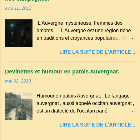
cerises. Prévoyez 500 g de cerises noires
permettait d’utiliser le lait de la ferme, les
avril 11, 2013
si possible , la tradition les recommande . Il
œufs du poulailler et la farine du grenier.
faut aussi 3 œufs, 250 g de farine, 50g de
Pas de fioritures ...
L'Auvergne mystérieuse. Femmes des
sucre un verre de lait, 1 pincée de sel et 30
ombres. L'Auvergne est une région riche
g de beurre. Commencez par équeuter les
en traditions et croyances populaires . Voici
cerises sans les dénoyauter de préférence,
quelques-unes des croyances qui ont
passez les sous l'eau rapidement, puis
LIRE LA SUITE DE L'ARTICLE...
marqué ses campagnes : Superstitions : Le
séchez-les sur un torchon.
pain retourné. Quand, à un repas, un des
convives tourne son pain à l’envers, les
Devinettes et humour en patois Auvergnat.
voisins se hâtent de planter dans le
mai 02, 2013
morceau leur fourchette ou leur couteau.
Aussitôt que le propriétaire du pain s’en
Humour en patois Auvergnat. Le langage
aperçoit, il remet le pain sur le bon coté,
auvergnat , aussi appelé occitan auvergnat ,
mais il doit payer autant de bouteilles de vin
est un dialecte de l'occitan parlé
qu’il y a de couteaux ou de fourchettes
principalement en Auvergne et dans
enfoncées dans le pain.(Arrondissement
LIRE LA SUITE DE L'ARTICLE...
certaines parties du Massif central . Il
d’Ambert). Les quatre chemins. Quand
appartient à la famille des langues romanes
deux chemins se rencontrent et se coupent,