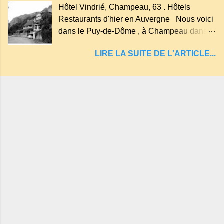
Hôtel Vindrié, Champeau, 63 . Hôtels
"sans fond" et en forme d'entonnoir
Restaurants d'hier en Auvergne Nous voici
entraînant vers les entrailles de la terre, les
dans le Puy-de-Dôme , à Champeau dans
malheureux qui s'approchaient trop de
les gorges de la Sioule , sur la commune de
LIRE LA SUITE DE L'ARTICLE...
Servant . L'Hôtel-Restaurant Vindrié était
réputé pour ses bonnes fritures, ses truites,
son jambon de pays et son poulet cocotte,
selon les publicités. Dans un tel