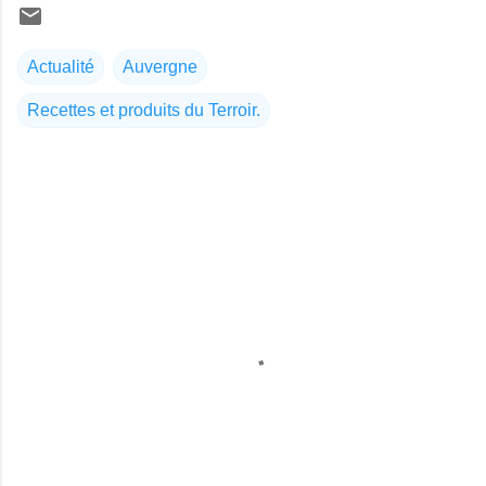
Actualité
Auvergne
Recettes et produits du Terroir.
C
o
m
m
e
n
t
a
i
r
e