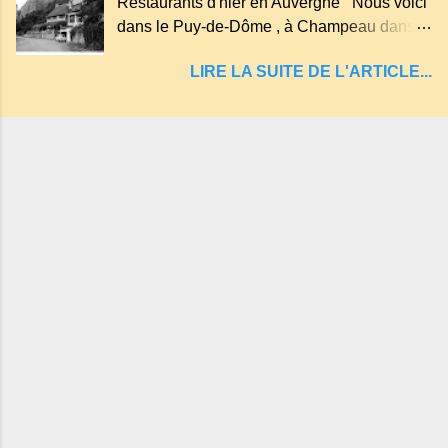
Restaurants d'hier en Auvergne Nous voici
entraînant vers les entrailles de la terre, les
dans le Puy-de-Dôme , à Champeau dans
malheureux qui s'approchaient trop de
les gorges de la Sioule , sur la commune de
LIRE LA SUITE DE L'ARTICLE...
Servant . L'Hôtel-Restaurant Vindrié était
réputé pour ses bonnes fritures, ses truites,
son jambon de pays et son poulet cocotte,
selon les publicités. Dans un tel