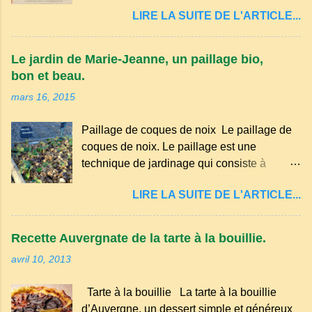
est un dialecte de l'occitan parlé
LIRE LA SUITE DE L'ARTICLE...
principalement en Auvergne et dans
certaines parties du Massif central . Il
appartient à la famille des langues romanes
Le jardin de Marie-Jeanne, un paillage bio,
et est classé parmi les dialectes du nord-
bon et beau.
occitan . Bien que le nombre de locuteurs
mars 16, 2015
ait diminué au fil des décennies, il reste une
langue riche en expressions et en traditions.
Paillage de coques de noix Le paillage de
Par exemple, on trouve des mots typiques
coques de noix. Le paillage est une
comme "agourer" (s'accroupir) ou "aze"
technique de jardinage qui consiste à
(âne, utilisé aussi pour désigner quelqu'un
recouvrir le sol avec des matériaux
de naïf). Souvenirs de la langue d’
LIRE LA SUITE DE L'ARTICLE...
organiques, minéraux ou synthétiques pour
Auvergne particulièrement du Puy-de-
le protéger et améliorer sa fertilité. Il
Dôme . A Adrillier : arbres de la famille...
présente plusieurs avantages : Réduction
Recette Auvergnate de la tarte à la bouillie.
des arrosages : Le paillage limite
avril 10, 2013
l'évaporation de l'eau et conserve l'humidité
du sol. Diminution des mauvaises herbes : Il
Tarte à la bouillie La tarte à la bouillie
empêche la lumière d'atteindre le sol, ce qui
d’Auvergne, un dessert simple et généreux