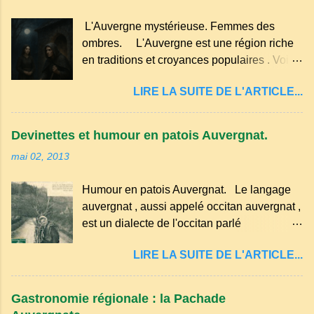
œufs du poulailler et la farine du grenier.
faut aussi 3 œufs, 250 g de farine, 50g de
Pas de fioritures ...
L'Auvergne mystérieuse. Femmes des
sucre un verre de lait, 1 pincée de sel et 30
ombres. L'Auvergne est une région riche
g de beurre. Commencez par équeuter les
en traditions et croyances populaires . Voici
cerises sans les dénoyauter de préférence,
quelques-unes des croyances qui ont
passez les sous l'eau rapidement, puis
LIRE LA SUITE DE L'ARTICLE...
marqué ses campagnes : Superstitions : Le
séchez-les sur un torchon.
pain retourné. Quand, à un repas, un des
convives tourne son pain à l’envers, les
Devinettes et humour en patois Auvergnat.
voisins se hâtent de planter dans le
mai 02, 2013
morceau leur fourchette ou leur couteau.
Aussitôt que le propriétaire du pain s’en
Humour en patois Auvergnat. Le langage
aperçoit, il remet le pain sur le bon coté,
auvergnat , aussi appelé occitan auvergnat ,
mais il doit payer autant de bouteilles de vin
est un dialecte de l'occitan parlé
qu’il y a de couteaux ou de fourchettes
principalement en Auvergne et dans
enfoncées dans le pain.(Arrondissement
LIRE LA SUITE DE L'ARTICLE...
certaines parties du Massif central . Il
d’Ambert). Les quatre chemins. Quand
appartient à la famille des langues romanes
deux chemins se rencontrent et se coupent,
et est classé parmi les dialectes du nord-
leur intersection forme un carrefour qui a
Gastronomie régionale : la Pachade
occitan . Bien que le nombre de locuteurs
un...