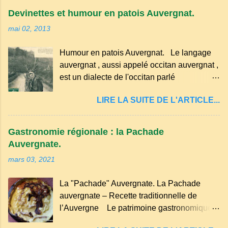
convives tourne son pain à l’envers, les
Devinettes et humour en patois Auvergnat.
voisins se hâtent de planter dans le
mai 02, 2013
morceau leur fourchette ou leur couteau.
Aussitôt que le propriétaire du pain s’en
Humour en patois Auvergnat. Le langage
aperçoit, il remet le pain sur le bon coté,
auvergnat , aussi appelé occitan auvergnat ,
mais il doit payer autant de bouteilles de vin
est un dialecte de l'occitan parlé
qu’il y a de couteaux ou de fourchettes
principalement en Auvergne et dans
enfoncées dans le pain.(Arrondissement
LIRE LA SUITE DE L'ARTICLE...
certaines parties du Massif central . Il
d’Ambert). Les quatre chemins. Quand
appartient à la famille des langues romanes
deux chemins se rencontrent et se coupent,
et est classé parmi les dialectes du nord-
leur intersection forme un carrefour qui a
Gastronomie régionale : la Pachade
occitan . Bien que le nombre de locuteurs
un...
Auvergnate.
ait diminué, il reste présent dans certaines
mars 03, 2021
zones rurales et dans la culture populaire,
notamment à travers la musique
La "Pachade" Auvergnate. La Pachade
traditionnelle et les contes. Il a aussi
auvergnate – Recette traditionnelle de
influencé le français parlé en Auvergne.
l’Auvergne Le patrimoine gastronomique
Caractéristiques du langage auvergnat
Auvergnat compte de nombreuses
Origine : Il dérive du latin populaire et a