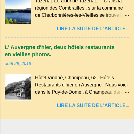
Tazenat. Le Gour de Tazenat. D ans la
dans les nuages et brille au moindre rayon
région des Combrailles , s ur la commune
de soleil, attirant le regard. Bien entouré de
de Charbonnières-les-Vieilles se trouve le
verdure, d'un étang, d'une bambouseraie
cratère d'un ancien Maar basaltique (cratère
récente, d'ateliers d'art sacré, d'un jardin
LIRE LA SUITE DE L'ARTICLE...
d'explosion) rempli d’eau, appelé : le Lac de
des souvenirs tout cela dans un grand parc
Tazenat ou Tazanat, il est le premier et le
arboré.
plus au nord de la Chaîne des Puys qui en
L' Auvergne d'hier, deux hôtels restaurants
compte près de soixante. En Auvergne
en vieilles photos.
on dit : un " Gour " c 'est ainsi qu'on appelle
août 29, 2018
un rutoir sur lequel on fait rouire le chanvre,
(tremper). Longtemps considéré comme
Hôtel Vindrié, Champeau, 63 . Hôtels
"sans fond" et en forme d'entonnoir
Restaurants d'hier en Auvergne Nous voici
entraînant vers les entrailles de la terre, les
dans le Puy-de-Dôme , à Champeau dans
malheureux qui s'approchaient trop de
les gorges de la Sioule , sur la commune de
LIRE LA SUITE DE L'ARTICLE...
Servant . L'Hôtel-Restaurant Vindrié était
réputé pour ses bonnes fritures, ses truites,
son jambon de pays et son poulet cocotte,
selon les publicités. Dans un tel