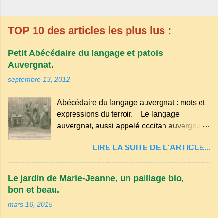
TOP 10 des articles les plus lus :
Petit Abécédaire du langage et patois
Auvergnat.
septembre 13, 2012
Abécédaire du langage auvergnat : mots et
expressions du terroir. Le langage
auvergnat, aussi appelé occitan auvergnat ,
est un dialecte de l'occitan parlé
LIRE LA SUITE DE L'ARTICLE...
principalement en Auvergne et dans
certaines parties du Massif central . Il
appartient à la famille des langues romanes
Le jardin de Marie-Jeanne, un paillage bio,
et est classé parmi les dialectes du nord-
bon et beau.
occitan . Bien que le nombre de locuteurs
mars 16, 2015
ait diminué au fil des décennies, il reste une