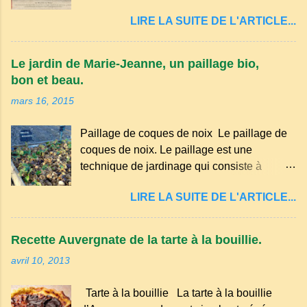
est un dialecte de l'occitan parlé
LIRE LA SUITE DE L'ARTICLE...
principalement en Auvergne et dans
certaines parties du Massif central . Il
appartient à la famille des langues romanes
Le jardin de Marie-Jeanne, un paillage bio,
et est classé parmi les dialectes du nord-
bon et beau.
occitan . Bien que le nombre de locuteurs
mars 16, 2015
ait diminué au fil des décennies, il reste une
langue riche en expressions et en traditions.
Paillage de coques de noix Le paillage de
Par exemple, on trouve des mots typiques
coques de noix. Le paillage est une
comme "agourer" (s'accroupir) ou "aze"
technique de jardinage qui consiste à
(âne, utilisé aussi pour désigner quelqu'un
recouvrir le sol avec des matériaux
de naïf). Souvenirs de la langue d’
LIRE LA SUITE DE L'ARTICLE...
organiques, minéraux ou synthétiques pour
Auvergne particulièrement du Puy-de-
le protéger et améliorer sa fertilité. Il
Dôme . A Adrillier : arbres de la famille...
présente plusieurs avantages : Réduction
Recette Auvergnate de la tarte à la bouillie.
des arrosages : Le paillage limite
avril 10, 2013
l'évaporation de l'eau et conserve l'humidité
du sol. Diminution des mauvaises herbes : Il
Tarte à la bouillie La tarte à la bouillie
empêche la lumière d'atteindre le sol, ce qui