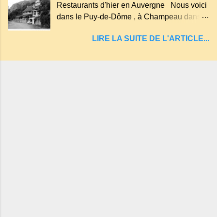
Restaurants d'hier en Auvergne Nous voici
entraînant vers les entrailles de la terre, les
dans le Puy-de-Dôme , à Champeau dans
malheureux qui s'approchaient trop de
les gorges de la Sioule , sur la commune de
LIRE LA SUITE DE L'ARTICLE...
Servant . L'Hôtel-Restaurant Vindrié était
réputé pour ses bonnes fritures, ses truites,
son jambon de pays et son poulet cocotte,
selon les publicités. Dans un tel