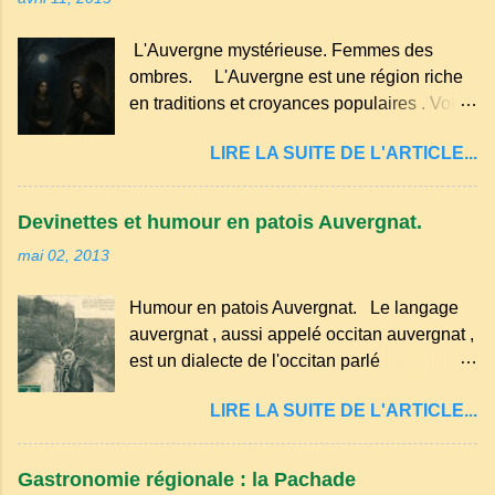
si possible , la tradition les recommande . Il
œufs du poulailler et la farine du grenier.
faut aussi 3 œufs, 250 g de farine, 50g de
Pas de fioritures ...
L'Auvergne mystérieuse. Femmes des
sucre un verre de lait, 1 pincée de sel et 30
ombres. L'Auvergne est une région riche
g de beurre. Commencez par équeuter les
en traditions et croyances populaires . Voici
cerises sans les dénoyauter de préférence,
quelques-unes des croyances qui ont
passez les sous l'eau rapidement, puis
LIRE LA SUITE DE L'ARTICLE...
marqué ses campagnes : Superstitions : Le
séchez-les sur un torchon.
pain retourné. Quand, à un repas, un des
convives tourne son pain à l’envers, les
Devinettes et humour en patois Auvergnat.
voisins se hâtent de planter dans le
mai 02, 2013
morceau leur fourchette ou leur couteau.
Aussitôt que le propriétaire du pain s’en
Humour en patois Auvergnat. Le langage
aperçoit, il remet le pain sur le bon coté,
auvergnat , aussi appelé occitan auvergnat ,
mais il doit payer autant de bouteilles de vin
est un dialecte de l'occitan parlé
qu’il y a de couteaux ou de fourchettes
principalement en Auvergne et dans
enfoncées dans le pain.(Arrondissement
LIRE LA SUITE DE L'ARTICLE...
certaines parties du Massif central . Il
d’Ambert). Les quatre chemins. Quand
appartient à la famille des langues romanes
deux chemins se rencontrent et se coupent,
et est classé parmi les dialectes du nord-
leur intersection forme un carrefour qui a
Gastronomie régionale : la Pachade
occitan . Bien que le nombre de locuteurs