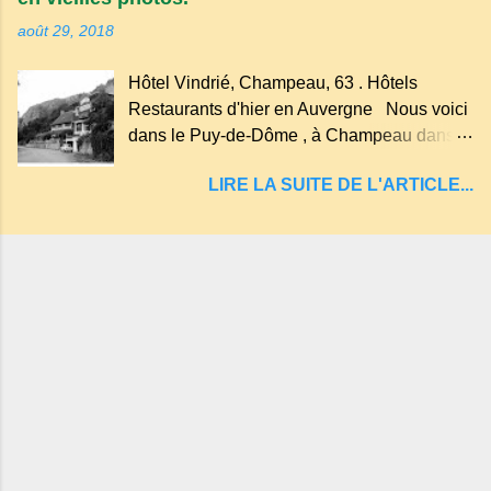
on dit : un " Gour " c 'est ainsi qu'on appelle
août 29, 2018
un rutoir sur lequel on fait rouire le chanvre,
(tremper). Longtemps considéré comme
Hôtel Vindrié, Champeau, 63 . Hôtels
"sans fond" et en forme d'entonnoir
Restaurants d'hier en Auvergne Nous voici
entraînant vers les entrailles de la terre, les
dans le Puy-de-Dôme , à Champeau dans
malheureux qui s'approchaient trop de
les gorges de la Sioule , sur la commune de
LIRE LA SUITE DE L'ARTICLE...
Servant . L'Hôtel-Restaurant Vindrié était
réputé pour ses bonnes fritures, ses truites,
son jambon de pays et son poulet cocotte,
selon les publicités. Dans un tel