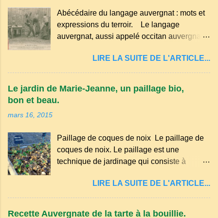
Abécédaire du langage auvergnat : mots et
expressions du terroir. Le langage
auvergnat, aussi appelé occitan auvergnat ,
est un dialecte de l'occitan parlé
LIRE LA SUITE DE L'ARTICLE...
principalement en Auvergne et dans
certaines parties du Massif central . Il
appartient à la famille des langues romanes
Le jardin de Marie-Jeanne, un paillage bio,
et est classé parmi les dialectes du nord-
bon et beau.
occitan . Bien que le nombre de locuteurs
mars 16, 2015
ait diminué au fil des décennies, il reste une
langue riche en expressions et en traditions.
Paillage de coques de noix Le paillage de
Par exemple, on trouve des mots typiques
coques de noix. Le paillage est une
comme "agourer" (s'accroupir) ou "aze"
technique de jardinage qui consiste à
(âne, utilisé aussi pour désigner quelqu'un
recouvrir le sol avec des matériaux
de naïf). Souvenirs de la langue d’
LIRE LA SUITE DE L'ARTICLE...
organiques, minéraux ou synthétiques pour
Auvergne particulièrement du Puy-de-
le protéger et améliorer sa fertilité. Il
Dôme . A Adrillier : arbres de la famille...
présente plusieurs avantages : Réduction
Recette Auvergnate de la tarte à la bouillie.