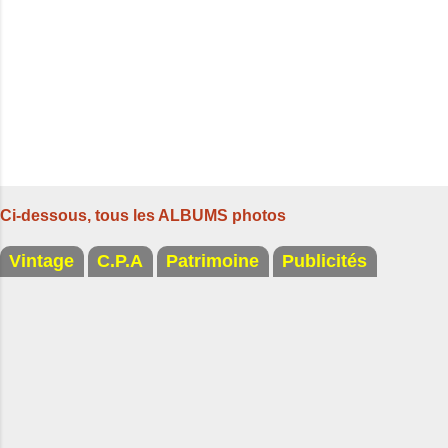
e
s
Ci-dessous, tous les ALBUMS photos
Vintage
C.P.A
Patrimoine
Publicités