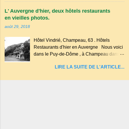
Tazenat ou Tazanat, il est le premier et le
arboré.
plus au nord de la Chaîne des Puys qui en
L' Auvergne d'hier, deux hôtels restaurants
compte près de soixante. En Auvergne
en vieilles photos.
on dit : un " Gour " c 'est ainsi qu'on appelle
août 29, 2018
un rutoir sur lequel on fait rouire le chanvre,
(tremper). Longtemps considéré comme
Hôtel Vindrié, Champeau, 63 . Hôtels
"sans fond" et en forme d'entonnoir
Restaurants d'hier en Auvergne Nous voici
entraînant vers les entrailles de la terre, les
dans le Puy-de-Dôme , à Champeau dans
malheureux qui s'approchaient trop de
les gorges de la Sioule , sur la commune de
LIRE LA SUITE DE L'ARTICLE...
Servant . L'Hôtel-Restaurant Vindrié était
réputé pour ses bonnes fritures, ses truites,
son jambon de pays et son poulet cocotte,
selon les publicités. Dans un tel