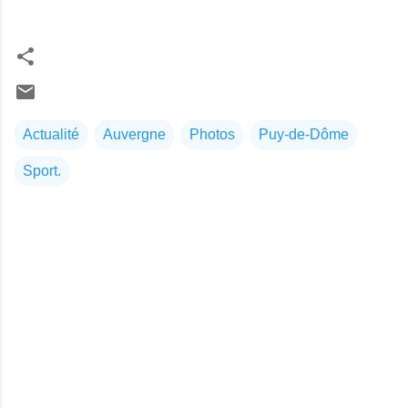
Actualité
Auvergne
Photos
Puy-de-Dôme
Sport.
C
o
m
m
e
n
t
a