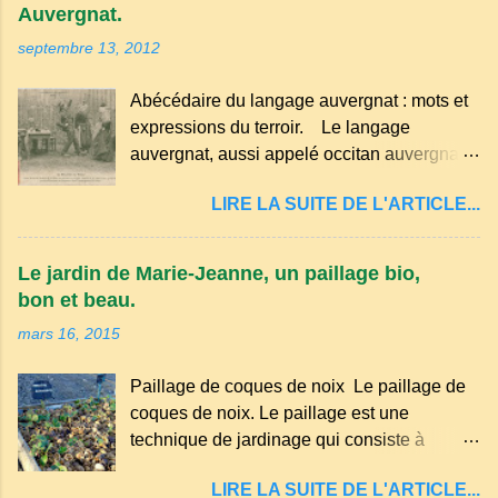
Auvergnat.
septembre 13, 2012
Abécédaire du langage auvergnat : mots et
expressions du terroir. Le langage
auvergnat, aussi appelé occitan auvergnat ,
est un dialecte de l'occitan parlé
LIRE LA SUITE DE L'ARTICLE...
principalement en Auvergne et dans
certaines parties du Massif central . Il
appartient à la famille des langues romanes
Le jardin de Marie-Jeanne, un paillage bio,
et est classé parmi les dialectes du nord-
bon et beau.
occitan . Bien que le nombre de locuteurs
mars 16, 2015
ait diminué au fil des décennies, il reste une
langue riche en expressions et en traditions.
Paillage de coques de noix Le paillage de
Par exemple, on trouve des mots typiques
coques de noix. Le paillage est une
comme "agourer" (s'accroupir) ou "aze"
technique de jardinage qui consiste à
(âne, utilisé aussi pour désigner quelqu'un
recouvrir le sol avec des matériaux
de naïf). Souvenirs de la langue d’
LIRE LA SUITE DE L'ARTICLE...
organiques, minéraux ou synthétiques pour