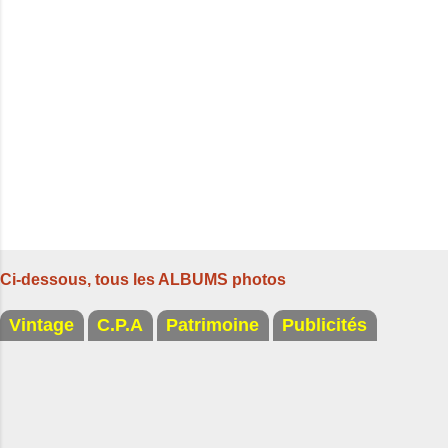
i
r
e
s
Ci-dessous, tous les ALBUMS photos
Vintage
C.P.A
Patrimoine
Publicités