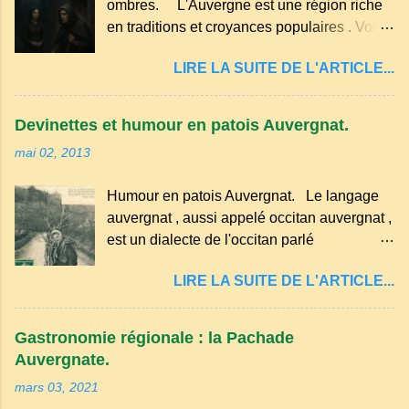
ombres. L'Auvergne est une région riche
g de beurre. Commencez par équeuter les
en traditions et croyances populaires . Voici
cerises sans les dénoyauter de préférence,
quelques-unes des croyances qui ont
passez les sous l'eau rapidement, puis
LIRE LA SUITE DE L'ARTICLE...
marqué ses campagnes : Superstitions : Le
séchez-les sur un torchon.
pain retourné. Quand, à un repas, un des
convives tourne son pain à l’envers, les
Devinettes et humour en patois Auvergnat.
voisins se hâtent de planter dans le
mai 02, 2013
morceau leur fourchette ou leur couteau.
Aussitôt que le propriétaire du pain s’en
Humour en patois Auvergnat. Le langage
aperçoit, il remet le pain sur le bon coté,
auvergnat , aussi appelé occitan auvergnat ,
mais il doit payer autant de bouteilles de vin
est un dialecte de l'occitan parlé
qu’il y a de couteaux ou de fourchettes
principalement en Auvergne et dans
enfoncées dans le pain.(Arrondissement
LIRE LA SUITE DE L'ARTICLE...
certaines parties du Massif central . Il
d’Ambert). Les quatre chemins. Quand
appartient à la famille des langues romanes
deux chemins se rencontrent et se coupent,
et est classé parmi les dialectes du nord-
leur intersection forme un carrefour qui a
Gastronomie régionale : la Pachade
occitan . Bien que le nombre de locuteurs
un...
Auvergnate.
ait diminué, il reste présent dans certaines
mars 03, 2021
zones rurales et dans la culture populaire,