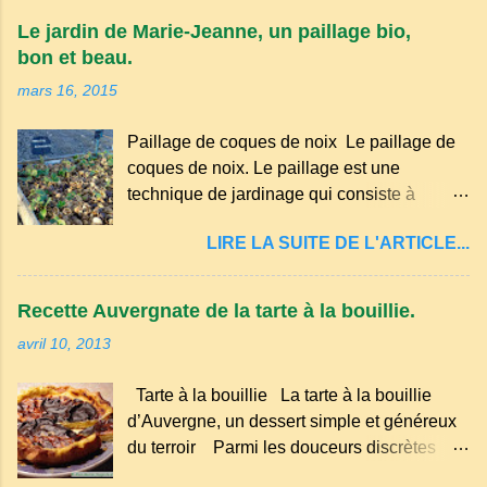
appartient à la famille des langues romanes
Le jardin de Marie-Jeanne, un paillage bio,
et est classé parmi les dialectes du nord-
bon et beau.
occitan . Bien que le nombre de locuteurs
mars 16, 2015
ait diminué au fil des décennies, il reste une
langue riche en expressions et en traditions.
Paillage de coques de noix Le paillage de
Par exemple, on trouve des mots typiques
coques de noix. Le paillage est une
comme "agourer" (s'accroupir) ou "aze"
technique de jardinage qui consiste à
(âne, utilisé aussi pour désigner quelqu'un
recouvrir le sol avec des matériaux
de naïf). Souvenirs de la langue d’
LIRE LA SUITE DE L'ARTICLE...
organiques, minéraux ou synthétiques pour
Auvergne particulièrement du Puy-de-
le protéger et améliorer sa fertilité. Il
Dôme . A Adrillier : arbres de la famille...
présente plusieurs avantages : Réduction
Recette Auvergnate de la tarte à la bouillie.
des arrosages : Le paillage limite
avril 10, 2013
l'évaporation de l'eau et conserve l'humidité
du sol. Diminution des mauvaises herbes : Il
Tarte à la bouillie La tarte à la bouillie
empêche la lumière d'atteindre le sol, ce qui
d’Auvergne, un dessert simple et généreux
freine la germination des adventices.
du terroir Parmi les douceurs discrètes
Protection contre les intempéries : Il
mais inoubliables de la cuisine auvergnate,
préserve le sol du froid en hiver et de la