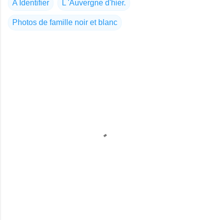
A Identifier
L 'Auvergne d'hier.
Photos de famille noir et blanc
C
o
m
m
e
n
t
a
i
r
e
s