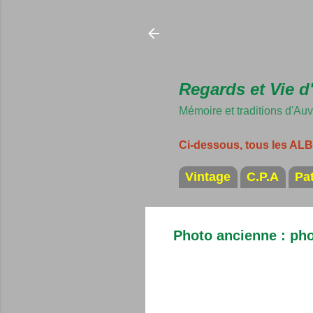
Regards et Vie d
Mémoire et traditions d'Au
Ci-dessous, tous les A
Vintage
C.P.A
Pa
Photo ancienne : pho