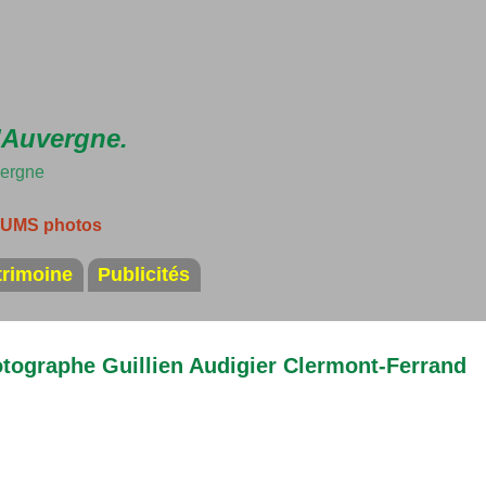
Accéder au contenu principal
'Auvergne.
vergne
LBUMS photos
trimoine
Publicités
tographe Guillien Audigier Clermont-Ferrand