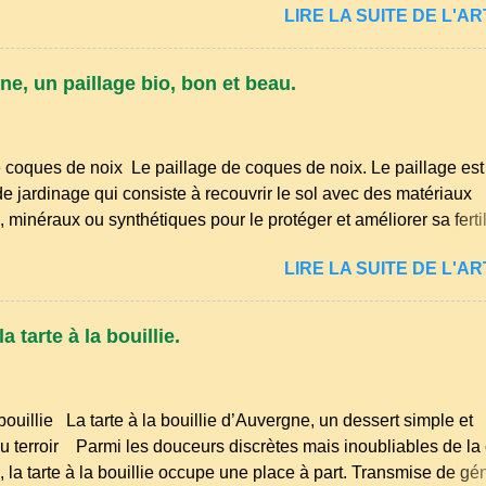
LIRE LA SUITE DE L'ART
n . Bien que le nombre de locuteurs ait diminué au fil des déc
e langue riche en expressions et en traditions. Par exemple, on t
piques comme "agourer" (s'accroupir) ou "aze" (âne, utilisé aus
ne, un paillage bio, bon et beau.
elqu'un de naïf). Souvenirs de la langue d’ Auvergne particuli
ôme . A Adrillier : arbres de la famille...
 coques de noix Le paillage de coques de noix. Le paillage es
e jardinage qui consiste à recouvrir le sol avec des matériaux
 minéraux ou synthétiques pour le protéger et améliorer sa fertili
usieurs avantages : Réduction des arrosages : Le paillage limit
LIRE LA SUITE DE L'ART
on de l'eau et conserve l'humidité du sol. Diminution des mauva
 empêche la lumière d'atteindre le sol, ce qui freine la germinati
Protection contre les intempéries : Il préserve le sol du froid en 
 tarte à la bouillie.
ur excessive en été. Amélioration de la structure du sol : Les pail
 se décomposent et enrichissent la terre en humus. Bonsoir le
is du printemps est déjà bien avancé, et les idées ne manquent
bouillie La tarte à la bouillie d’Auvergne, un dessert simple et
m'occuper de mon petit jardin. Tailles, nettoyages et premiers s
 terroir Parmi les douceurs discrètes mais inoubliables de la 
 la tarte à la bouillie occupe une place à part. Transmise de gé