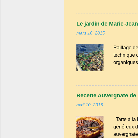
nord-occita
il reste un
des mots ty
Le jardin de Marie-Jean
désigner qu
mars 16, 2015
du Puy-de-D
Paillage de
technique d
organiques,
présente pl
l'évaporati
herbes : Il
adventices. 
Recette Auvergnate de la
de la chale
avril 10, 2013
organiques
mars le mo
Tarte à la 
pour enfin 
généreux du
sont à l...
auvergnate,