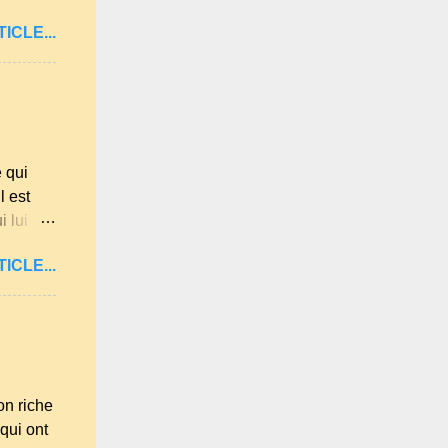
 et les
ICLE...
antes et
 de la
c les
uillie
de la
 qui
l est
 lui
réaliser.
ICLE...
ion les
 lait, 1
ns les
es sur
n riche
qui ont