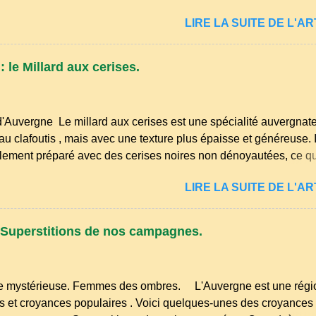
on, elle évoque les goûters d’enfance, les dimanches à la ferme
LIRE LA SUITE DE L'ART
lées familiales où l’on partageait des recettes simples, nourriss
 tendresse. Dans les campagnes du Puy‑de‑Dôme, du Cantal ou
, cette tarte était autrefois un dessert du quotidien, préparé ave
 le Millard aux cerises.
 les plus modestes : lait, farine, sucre, œufs… et beaucoup de
e. Comme beaucoup de spécialités auvergnates, la tarte à la bo
a sobriété des cuisines rurales . Elle permettait d’utiliser le lait 
d'Auvergne Le millard aux cerises est une spécialité auvergnate
ufs du poulailler et la farine du grenier. Pas de fioritures ...
u clafoutis , mais avec une texture plus épaisse et généreuse. I
llement préparé avec des cerises noires non dénoyautées, ce qui
 saveur intense et légèrement acidulée. il est facile et rapide à 
LIRE LA SUITE DE L'ART
 cerises. Prévoyez 500 g de cerises noires si possible , la tradit
. Il faut aussi 3 œufs, 250 g de farine, 50g de sucre un verre de
sel et 30 g de beurre. Commencez par équeuter les cerises sa
Superstitions de nos campagnes.
de préférence, passez les sous l'eau rapidement, puis séchez-l
 mystérieuse. Femmes des ombres. L'Auvergne est une régio
ns et croyances populaires . Voici quelques-unes des croyances 