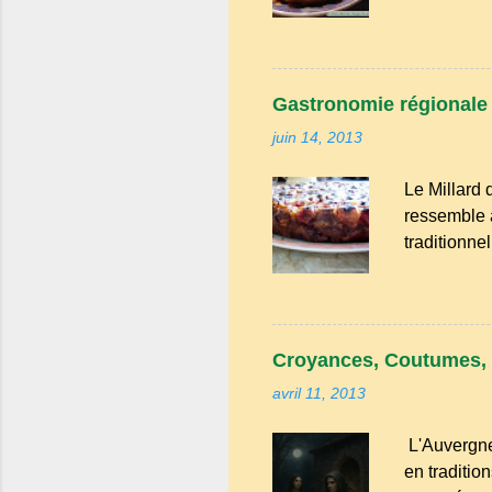
en générati
grandes tab
pleines de
Haute‑Loire
Gastronomie régionale :
ingrédients
juin 14, 2013
savoir‑fair
est née de l
Le Millard 
ferme, les œ
ressemble a
traditionne
confère une
Millard aux
recommande 
pincée de 
Croyances, Coutumes, 
dénoyauter 
avril 11, 2013
un torchon.
L'Auvergne
en traditio