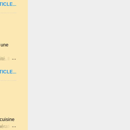
ICLE...
ennies,
rouve
si pour
èrement
t une
té. Il
e
ICLE...
ises
on des
hiver et
lis
s amis,
 pas
emis
cuisine
nération