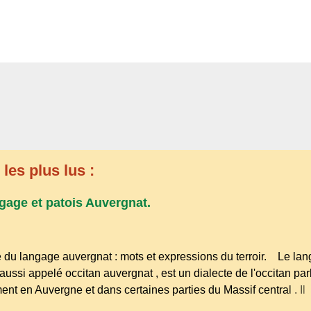
les plus lus :
gage et patois Auvergnat.
 du langage auvergnat : mots et expressions du terroir. Le la
aussi appelé occitan auvergnat , est un dialecte de l'occitan par
ent en Auvergne et dans certaines parties du Massif central . Il
à la famille des langues romanes et est classé parmi les dialect