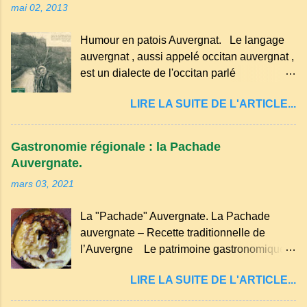
mai 02, 2013
morceau leur fourchette ou leur couteau.
Aussitôt que le propriétaire du pain s’en
Humour en patois Auvergnat. Le langage
aperçoit, il remet le pain sur le bon coté,
auvergnat , aussi appelé occitan auvergnat ,
mais il doit payer autant de bouteilles de vin
est un dialecte de l'occitan parlé
qu’il y a de couteaux ou de fourchettes
principalement en Auvergne et dans
enfoncées dans le pain.(Arrondissement
LIRE LA SUITE DE L'ARTICLE...
certaines parties du Massif central . Il
d’Ambert). Les quatre chemins. Quand
appartient à la famille des langues romanes
deux chemins se rencontrent et se coupent,
et est classé parmi les dialectes du nord-
leur intersection forme un carrefour qui a
Gastronomie régionale : la Pachade
occitan . Bien que le nombre de locuteurs
un...
Auvergnate.
ait diminué, il reste présent dans certaines
mars 03, 2021
zones rurales et dans la culture populaire,
notamment à travers la musique
La "Pachade" Auvergnate. La Pachade
traditionnelle et les contes. Il a aussi
auvergnate – Recette traditionnelle de
influencé le français parlé en Auvergne.
l’Auvergne Le patrimoine gastronomique
Caractéristiques du langage auvergnat
Auvergnat compte de nombreuses
Origine : Il dérive du latin populaire et a
LIRE LA SUITE DE L'ARTICLE...
spécialités, voyons ici la recette de la "
évolué avec les influences régionales.
Pachade " ou " Farinade " "Farinette" ou
Prononciation : Il possède des sonorités