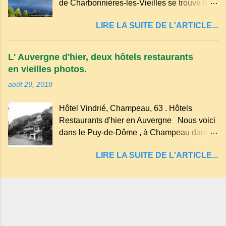
de Charbonnières-les-Vieilles se trouve le
verdure, d'un étang, d'une bambouseraie
cratère d'un ancien Maar basaltique (cratère
récente, d'ateliers d'art sacré, d'un jardin
LIRE LA SUITE DE L'ARTICLE...
d'explosion) rempli d’eau, appelé : le Lac de
des souvenirs tout cela dans un grand parc
Tazenat ou Tazanat, il est le premier et le
arboré.
plus au nord de la Chaîne des Puys qui en
L' Auvergne d'hier, deux hôtels restaurants
compte près de soixante. En Auvergne
en vieilles photos.
on dit : un " Gour " c 'est ainsi qu'on appelle
août 29, 2018
un rutoir sur lequel on fait rouire le chanvre,
(tremper). Longtemps considéré comme
Hôtel Vindrié, Champeau, 63 . Hôtels
"sans fond" et en forme d'entonnoir
Restaurants d'hier en Auvergne Nous voici
entraînant vers les entrailles de la terre, les
dans le Puy-de-Dôme , à Champeau dans
malheureux qui s'approchaient trop de
les gorges de la Sioule , sur la commune de
LIRE LA SUITE DE L'ARTICLE...
Servant . L'Hôtel-Restaurant Vindrié était
réputé pour ses bonnes fritures, ses truites,
son jambon de pays et son poulet cocotte,
selon les publicités. Dans un tel