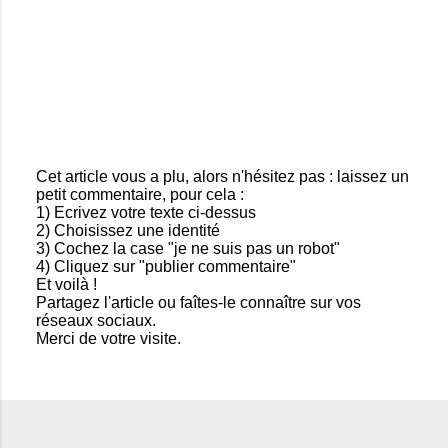
r
e
s
Cet article vous a plu, alors n'hésitez pas : laissez un
petit commentaire, pour cela :
E
1) Ecrivez votre texte ci-dessus
n
2) Choisissez une identité
r
3) Cochez la case "je ne suis pas un robot"
e
4) Cliquez sur "publier commentaire"
g
Et voilà !
i
Partagez l'article ou faîtes-le connaître sur vos
s
réseaux sociaux.
t
Merci de votre visite.
r
e
r
u
n
c