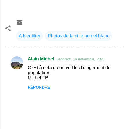
A Identifier
Photos de famille noir et blanc
Alain Michel
vendredi, 19 novembre, 2021
C
C est à cela qu on voit le changement de
o
population
Michel FB
m
m
RÉPONDRE
e
n
t
a
i