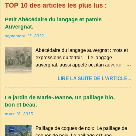
TOP 10 des articles les plus lus :
Petit Abécédaire du langage et patois
Auvergnat.
septembre 13, 2012
Abécédaire du langage auvergnat : mots et
expressions du terroir. Le langage
auvergnat, aussi appelé occitan auvergnat ,
est un dialecte de l'occitan parlé
LIRE LA SUITE DE L'ARTICLE...
principalement en Auvergne et dans
certaines parties du Massif central . Il
appartient à la famille des langues romanes
Le jardin de Marie-Jeanne, un paillage bio,
et est classé parmi les dialectes du nord-
bon et beau.
occitan . Bien que le nombre de locuteurs
mars 16, 2015
ait diminué au fil des décennies, il reste une
langue riche en expressions et en traditions.
Paillage de coques de noix Le paillage de
Par exemple, on trouve des mots typiques
coques de noix. Le paillage est une