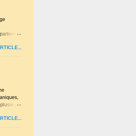
age
partient à
itan .
RTICLE...
ne langue
ues
lqu'un de
 . A
ne
ganiques,
 plusieurs
u et
RTICLE...
 lumière
re les
été.