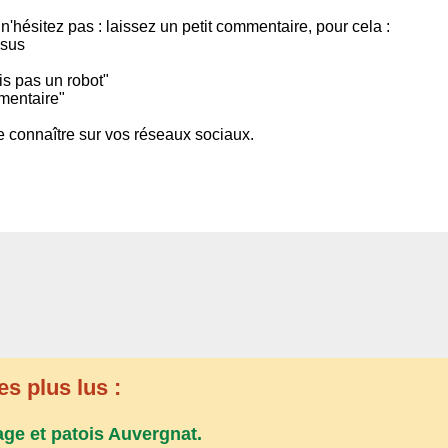
 n'hésitez pas : laissez un petit commentaire, pour cela :
ssus
is pas un robot"
mentaire"
-le connaître sur vos réseaux sociaux.
es plus lus :
age et patois Auvergnat.