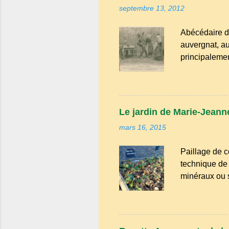
e
septembre 13, 2012
Abécédaire d
auvergnat, au
principalemen
la famille de
Bien que le n
riche en expr
comme "agoure
Le jardin de Marie-Jeanne
naïf). Souve
mars 16, 2015
Adrillier : arb
Paillage de c
technique de 
minéraux ou sy
avantages : R
conserve l'hu
d'atteindre le
intempéries : 