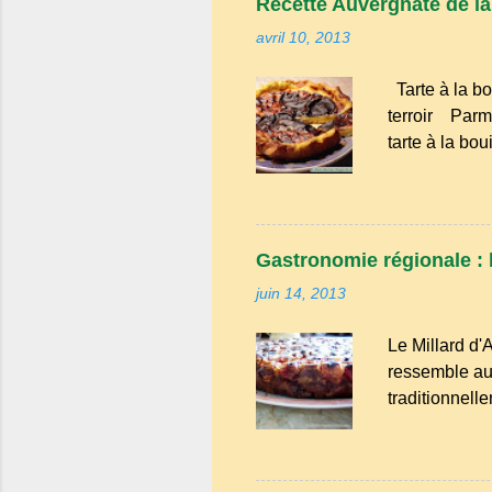
Recette Auvergnate de la t
Amélioration 
avril 10, 2013
enrichissent 
bien avancé, 
Tarte à la bo
Tailles, netto
terroir Parmi
tarte à la bo
évoque les go
familiales où
tendresse. D
cette tarte ét
Gastronomie régionale : l
modestes : l
juin 14, 2013
de spécialités
rurales . Elle
Le Millard d'
grenier. Pas de
ressemble au 
traditionnell
une saveur int
cerises. Prév
faut aussi 3 