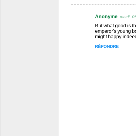
Anonyme
mardi, 05
C
But what good is th
o
emperor's young bo
might happy indeed.
m
m
RÉPONDRE
e
n
t
a
i
r
e
s