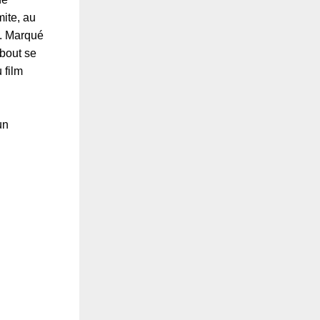
mite, au
s. Marqué
 bout se
 film
un