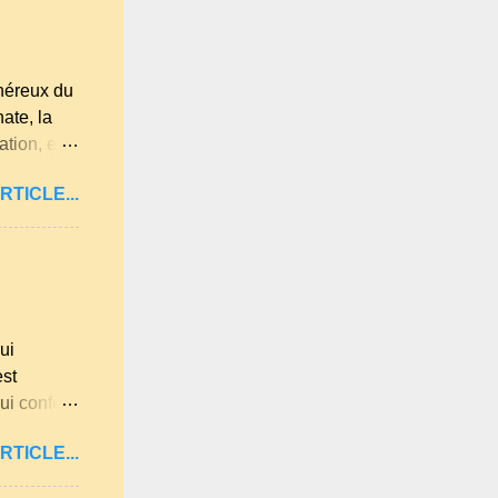
t
 est déjà
 jardin.
énéreux du
ate, la
tion, elle
es
RTICLE...
Loire,
s les plus
 beaucoup
isines
a farine du
ui
est
ui confère
illard aux
RTICLE...
mande . Il
sel et 30 g