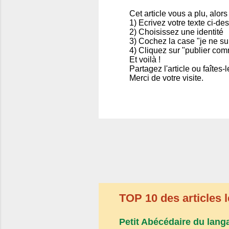
Cet article vous a plu, alors
1) Ecrivez votre texte ci-de
E
2) Choisissez une identité
n
3) Cochez la case "je ne su
r
4) Cliquez sur "publier com
e
Et voilà !
g
Partagez l'article ou faîtes
i
Merci de votre visite.
s
t
r
e
r
u
n
c
o
m
m
e
n
TOP 10 des articles l
t
a
i
Petit Abécédaire du lang
r