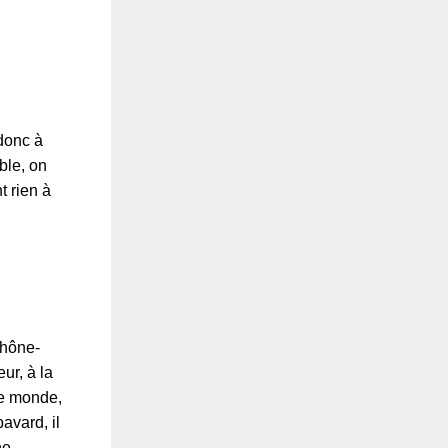
 donc à
ble, on
t rien à
Rhône-
ur, à la
 le monde,
bavard, il
ne