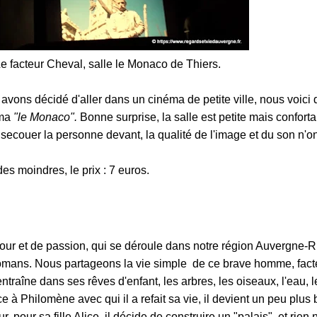
e facteur Cheval, salle le Monaco de Thiers.
 avons décidé d'aller dans un cinéma de petite ville, nous voici
éma
"le Monaco".
Bonne surprise, la salle est petite mais conforta
secouer la personne devant, la qualité de l'image et du son n'on
des moindres, le prix : 7 euros.
our et de passion, qui se déroule dans notre région Auvergne-
mans. Nous partageons la vie simple de ce brave homme, facte
entraîne dans ses rêves d'enfant, les arbres, les oiseaux, l'eau,
ce à Philomène avec qui il a refait sa vie, il devient un peu plus 
 pour sa fille Alice, il décide de construire un "palais", et rien 