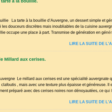
arte à la bouillie.
de la structure du sol : Les paillis organiques se décomposent e
la terre en humus. Bonsoir les amis, mars le mois du printemps
et les idées ne manquent pas pour enfin m'occuper de mon petit
uillie La tarte à la bouillie d’Auvergne, un dessert simple et g
yages et premiers semis sont à l...
 les douceurs discrètes mais inoubliables de la cuisine auvergn
uillie occupe une place à part. Transmise de génération en généra
ûters d’enfance, les dimanches à la ferme et les grandes tablé
LIRE LA SUITE DE L'A
 l’on partageait des recettes simples, nourrissantes et pleines de
ans les campagnes du Puy‑de‑Dôme, du Cantal ou de la Haute‑
ait autrefois un dessert du quotidien, préparé avec les ingrédient
e Millard aux cerises.
ait, farine, sucre, œufs… et beaucoup de savoir‑faire. Comme
 auvergnates, la tarte à la bouillie est née de la sobriété des cu
 permettait d’utiliser le lait de la ferme, les œufs du poulailler et l
Auvergne Le millard aux cerises est une spécialité auvergnate q
 fioritures ...
clafoutis , mais avec une texture plus épaisse et généreuse. Il 
ement préparé avec des cerises noires non dénoyautées, ce qui l
ense et légèrement acidulée. il est facile et rapide à réaliser. M
LIRE LA SUITE DE L'A
oyez 500 g de cerises noires si possible , la tradition les recom
œufs, 250 g de farine, 50g de sucre un verre de lait, 1 pincée de 