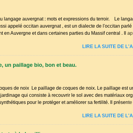
u langage auvergnat : mots et expressions du terroir. Le lang
ssi appelé occitan auvergnat , est un dialecte de l'occitan parlé
t en Auvergne et dans certaines parties du Massif central . Il ap
s langues romanes et est classé parmi les dialectes du nord-occ
LIRE LA SUITE DE L'A
ombre de locuteurs ait diminué au fil des décennies, il reste u
essions et en traditions. Par exemple, on trouve des mots typiq
r" (s'accroupir) ou "aze" (âne, utilisé aussi pour désigner que
, un paillage bio, bon et beau.
nirs de la langue d’ Auvergne particulièrement du Puy-de-Dôme
res de la famille...
oques de noix Le paillage de coques de noix. Le paillage est u
jardinage qui consiste à recouvrir le sol avec des matériaux or
nthétiques pour le protéger et améliorer sa fertilité. Il présente
éduction des arrosages : Le paillage limite l'évaporation de l'ea
LIRE LA SUITE DE L'A
midité du sol. Diminution des mauvaises herbes : Il empêche la
 sol, ce qui freine la germination des adventices. Protection cont
Il préserve le sol du froid en hiver et de la chaleur excessive en 