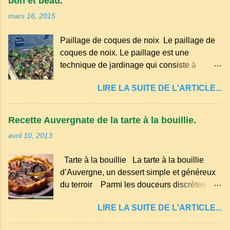
bon et beau.
occitan . Bien que le nombre de locuteurs
mars 16, 2015
ait diminué au fil des décennies, il reste une
langue riche en expressions et en traditions.
Paillage de coques de noix Le paillage de
Par exemple, on trouve des mots typiques
coques de noix. Le paillage est une
comme "agourer" (s'accroupir) ou "aze"
technique de jardinage qui consiste à
(âne, utilisé aussi pour désigner quelqu'un
recouvrir le sol avec des matériaux
de naïf). Souvenirs de la langue d’
LIRE LA SUITE DE L'ARTICLE...
organiques, minéraux ou synthétiques pour
Auvergne particulièrement du Puy-de-
le protéger et améliorer sa fertilité. Il
Dôme . A Adrillier : arbres de la famille...
présente plusieurs avantages : Réduction
Recette Auvergnate de la tarte à la bouillie.
des arrosages : Le paillage limite
avril 10, 2013
l'évaporation de l'eau et conserve l'humidité
du sol. Diminution des mauvaises herbes : Il
Tarte à la bouillie La tarte à la bouillie
empêche la lumière d'atteindre le sol, ce qui
d’Auvergne, un dessert simple et généreux
freine la germination des adventices.
du terroir Parmi les douceurs discrètes
Protection contre les intempéries : Il
mais inoubliables de la cuisine auvergnate,
préserve le sol du froid en hiver et de la
LIRE LA SUITE DE L'ARTICLE...
la tarte à la bouillie occupe une place à part.
chaleur excessive en été. Amélioration de la
Transmise de génération en génération, elle
structure du sol : Les paillis organiques se