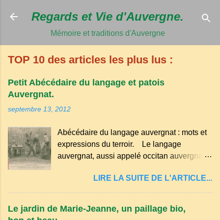
Accéder au c
Regards et Vie d'Auvergne.
Mémoire et traditions d'Auvergne
TOP 10 des articles les plus lus :
Petit Abécédaire du langage et patois
Auvergnat.
septembre 13, 2012
Abécédaire du langage auvergnat : mots et
expressions du terroir. Le langage
auvergnat, aussi appelé occitan auvergnat ,
est un dialecte de l'occitan parlé
LIRE LA SUITE DE L'ARTICLE...
principalement en Auvergne et dans
certaines parties du Massif central . Il
appartient à la famille des langues romanes
Le jardin de Marie-Jeanne, un paillage bio,
et est classé parmi les dialectes du nord-