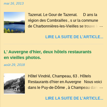
mai 16, 2013
hameau isolé et calme, au milieu de la
nature un peu sauvage, le temple se dresse
Tazenat. Le Gour de Tazenat. D ans la
dans les nuages et brille au moindre rayon
région des Combrailles , s ur la commune
de soleil, attirant le regard. Bien entouré de
de Charbonnières-les-Vieilles se trouve le
verdure, d'un étang, d'une bambouseraie
cratère d'un ancien Maar basaltique (cratère
récente, d'ateliers d'art sacré, d'un jardin
LIRE LA SUITE DE L'ARTICLE...
d'explosion) rempli d’eau, appelé : le Lac de
des souvenirs tout cela dans un grand parc
Tazenat ou Tazanat, il est le premier et le
arboré.
plus au nord de la Chaîne des Puys qui en
L' Auvergne d'hier, deux hôtels restaurants
compte près de soixante. En Auvergne
en vieilles photos.
on dit : un " Gour " c 'est ainsi qu'on appelle
août 29, 2018
un rutoir sur lequel on fait rouire le chanvre,
(tremper). Longtemps considéré comme
Hôtel Vindrié, Champeau, 63 . Hôtels
"sans fond" et en forme d'entonnoir
Restaurants d'hier en Auvergne Nous voici
entraînant vers les entrailles de la terre, les
dans le Puy-de-Dôme , à Champeau dans
malheureux qui s'approchaient trop de
les gorges de la Sioule , sur la commune de
LIRE LA SUITE DE L'ARTICLE...
Servant . L'Hôtel-Restaurant Vindrié était
réputé pour ses bonnes fritures, ses truites,