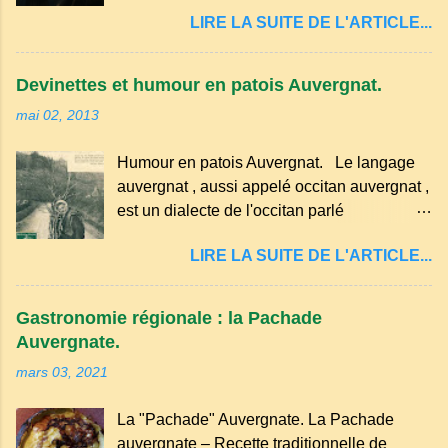
quelques-unes des croyances qui ont
passez les sous l'eau rapidement, puis
LIRE LA SUITE DE L'ARTICLE...
marqué ses campagnes : Superstitions : Le
séchez-les sur un torchon.
pain retourné. Quand, à un repas, un des
convives tourne son pain à l’envers, les
Devinettes et humour en patois Auvergnat.
voisins se hâtent de planter dans le
mai 02, 2013
morceau leur fourchette ou leur couteau.
Aussitôt que le propriétaire du pain s’en
Humour en patois Auvergnat. Le langage
aperçoit, il remet le pain sur le bon coté,
auvergnat , aussi appelé occitan auvergnat ,
mais il doit payer autant de bouteilles de vin
est un dialecte de l'occitan parlé
qu’il y a de couteaux ou de fourchettes
principalement en Auvergne et dans
enfoncées dans le pain.(Arrondissement
LIRE LA SUITE DE L'ARTICLE...
certaines parties du Massif central . Il
d’Ambert). Les quatre chemins. Quand
appartient à la famille des langues romanes
deux chemins se rencontrent et se coupent,
et est classé parmi les dialectes du nord-
leur intersection forme un carrefour qui a
Gastronomie régionale : la Pachade
occitan . Bien que le nombre de locuteurs
un...
Auvergnate.
ait diminué, il reste présent dans certaines
mars 03, 2021
zones rurales et dans la culture populaire,
notamment à travers la musique
La "Pachade" Auvergnate. La Pachade
traditionnelle et les contes. Il a aussi
auvergnate – Recette traditionnelle de