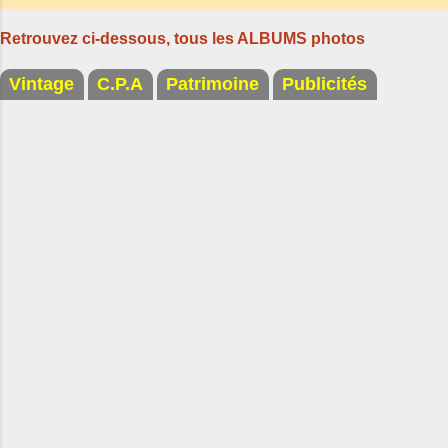
son jambon de pays et son poulet cocotte,
Retrouvez ci-dessous, tous les ALBUMS photos
selon les publicités. Dans un tel
Vintage
C.P.A
Patrimoine
Publicités